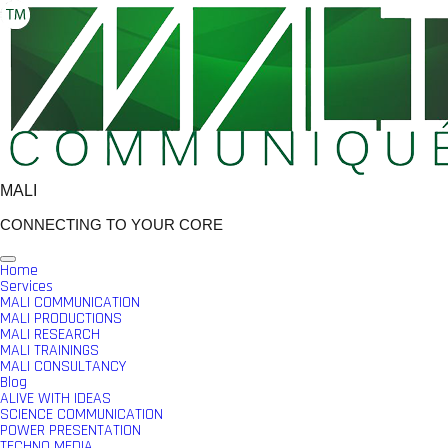
Skip
to
content
MALI
CONNECTING TO YOUR CORE
Home
Services
MALI COMMUNICATION
MALI PRODUCTIONS
MALI RESEARCH
MALI TRAININGS
MALI CONSULTANCY
Blog
ALIVE WITH IDEAS
SCIENCE COMMUNICATION
POWER PRESENTATION
TECHNO MEDIA