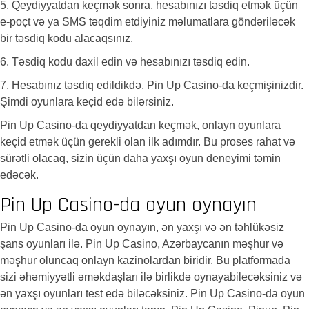
5. Qeydiyyatdan keçmək sonra, hesabınızı təsdiq etmək üçün
e-poçt və ya SMS təqdim etdiyiniz məlumatlara göndəriləcək
bir təsdiq kodu alacaqsınız.
6. Təsdiq kodu daxil edin və hesabınızı təsdiq edin.
7. Hesabınız təsdiq edildikdə, Pin Up Casino-da keçmişinizdir.
Şimdi oyunlara keçid edə bilərsiniz.
Pin Up Casino-da qeydiyyatdan keçmək, onlayn oyunlara
keçid etmək üçün gerekli olan ilk adımdır. Bu proses rahat və
sürətli olacaq, sizin üçün daha yaxşı oyun deneyimi təmin
edəcək.
Pin Up Casino-da oyun oynayın
Pin Up Casino-da oyun oynayın, ən yaxşı və ən təhlükəsiz
şans oyunları ilə. Pin Up Casino, Azərbaycanın məşhur və
məşhur oluncaq onlayn kazinolardan biridir. Bu platformada
sizi əhəmiyyətli əməkdaşları ilə birlikdə oynayabilecəksiniz və
ən yaxşı oyunları test edə biləcəksiniz. Pin Up Casino-da oyun