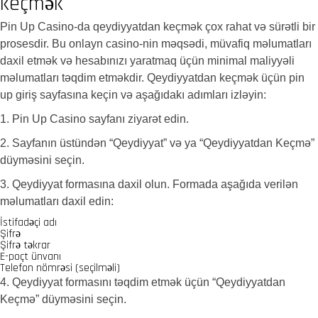
keçmək
Pin Up Casino-da qeydiyyatdan keçmək çox rahat və sürətli bir
prosesdir. Bu onlayn casino-nin məqsədi, müvafiq məlumatları
daxil etmək və hesabınızı yaratmaq üçün minimal maliyyəli
məlumatları təqdim etməkdir. Qeydiyyatdan keçmək üçün pin
up giriş sayfasına keçin və aşağıdakı adımları izləyin:
1. Pin Up Casino sayfanı ziyarət edin.
2. Sayfanın üstündən “Qeydiyyat” və ya “Qeydiyyatdan Keçmə”
düyməsini seçin.
3. Qeydiyyat formasına daxil olun. Formada aşağıda verilən
məlumatları daxil edin:
İstifadəçi adı
Şifrə
Şifrə təkrar
E-poçt ünvanı
Telefon nömrəsi (seçilməli)
4. Qeydiyyat formasını təqdim etmək üçün “Qeydiyyatdan
Keçmə” düyməsini seçin.