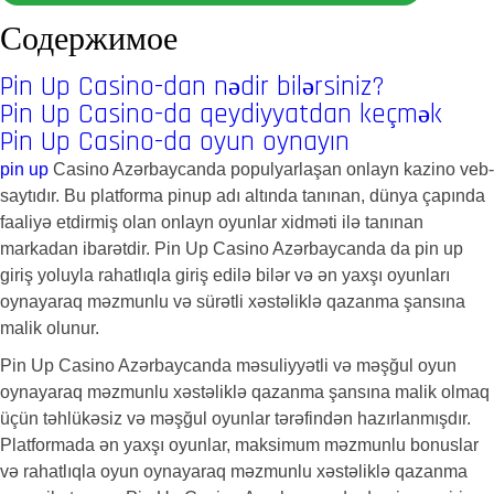
Содержимое
Pin Up Casino-dan nədir bilərsiniz?
Pin Up Casino-da qeydiyyatdan keçmək
Pin Up Casino-da oyun oynayın
pin up
Casino Azərbaycanda populyarlaşan onlayn kazino veb-
saytıdır. Bu platforma pinup adı altında tanınan, dünya çapında
faaliyə etdirmiş olan onlayn oyunlar xidməti ilə tanınan
markadan ibarətdir. Pin Up Casino Azərbaycanda da pin up
giriş yoluyla rahatlıqla giriş edilə bilər və ən yaxşı oyunları
oynayaraq məzmunlu və sürətli xəstəliklə qazanma şansına
malik olunur.
Pin Up Casino Azərbaycanda məsuliyyətli və məşğul oyun
oynayaraq məzmunlu xəstəliklə qazanma şansına malik olmaq
üçün təhlükəsiz və məşğul oyunlar tərəfindən hazırlanmışdır.
Platformada ən yaxşı oyunlar, maksimum məzmunlu bonuslar
və rahatlıqla oyun oynayaraq məzmunlu xəstəliklə qazanma