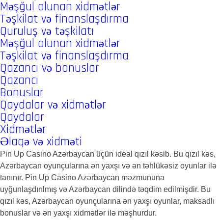
Məşğul olunan xidmətlər
Təşkilat və finanslaşdırma
Quruluş və təşkilatı
Məşğul olunan xidmətlər
Təşkilat və finanslaşdırma
Qazancı və bonuslar
Qazancı
Bonuslar
Qaydalar və xidmətlər
Qaydalar
Xidmətlər
Əlaqə və xidməti
Pin Up Casino Azərbaycan üçün ideal qızıl kəsib. Bu qızıl kəs,
Azərbaycan oyunçularına ən yaxşı və ən təhlükəsiz oyunlar ilə
tanınır. Pin Up Casino Azərbaycan məzmununa
uyğunlaşdırılmış və Azərbaycan dilində təqdim edilmişdir. Bu
qızıl kəs, Azərbaycan oyunçularına ən yaxşı oyunlar, maksadlı
bonuslar və ən yaxşı xidmətlər ilə məşhurdur.