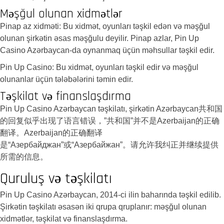
Məşğul olunan xidmətlər
Pinap az xidməti: Bu xidmət, oyunları təşkil edən və məşğul
olunan şirkətin əsas məşğulu deyilir. Pinap azlar, Pin Up
Casino Azərbaycan-da oynanmaq üçün məhsullar təşkil edir.
Pin Up Casino: Bu xidmət, oyunları təşkil edir və məşğul
olunanlar üçün tələbələrini təmin edir.
Təşkilat və finanslaşdırma
Pin Up Casino Azərbaycan təşkilatı, şirkətin Azərbaycan共和国
的回复似乎出现了语言错误，”共和国”并不是Azerbaijan的正确
翻译。Azerbaijan的正确翻译
是“Азербайджан”或“Азербайжан”。请允许我纠正并继续提供
所需的信息。
Quruluş və təşkilatı
Pin Up Casino Azərbaycan, 2014-ci ilin baharında təşkil edilib.
Şirkətin təşkilatı əsasən iki qrupa qruplanır: məşğul olunan
xidmətlər, təşkilat və finanslaşdırma.