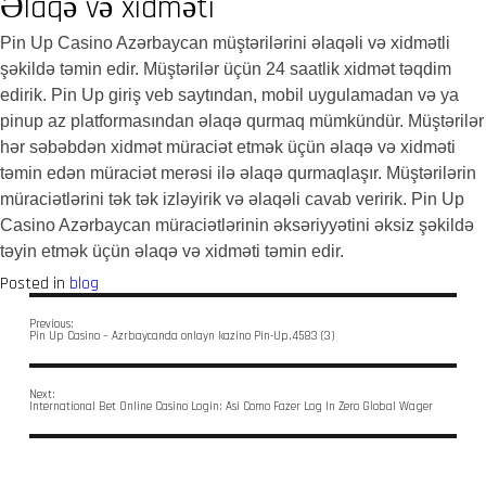
Əlaqə və xidməti
Pin Up Casino Azərbaycan müştərilərini əlaqəli və xidmətli
şəkildə təmin edir. Müştərilər üçün 24 saatlik xidmət təqdim
edirik. Pin Up giriş veb saytından, mobil uygulamadan və ya
pinup az platformasından əlaqə qurmaq mümkündür. Müştərilər
hər səbəbdən xidmət müraciət etmək üçün əlaqə və xidməti
təmin edən müraciət merəsi ilə əlaqə qurmaqlaşır. Müştərilərin
müraciətlərini tək tək izləyirik və əlaqəli cavab veririk. Pin Up
Casino Azərbaycan müraciətlərinin əksəriyyətini əksiz şəkildə
təyin etmək üçün əlaqə və xidməti təmin edir.
Posted in
blog
Previous:
Pin Up Casino – Azrbaycanda onlayn kazino Pin-Up.4583 (3)
Next:
International Bet Online Casino Login: Asi Como Fazer Log In Zero Global Wager