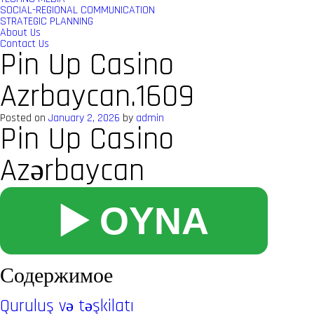
SOCIAL-REGIONAL COMMUNICATION
STRATEGIC PLANNING
About Us
Contact Us
Pin Up Casino
Azrbaycan.1609
Posted on
January 2, 2026
by
admin
Pin Up Casino
Azərbaycan
▶️ OYNA
Содержимое
Quruluş və təşkilatı