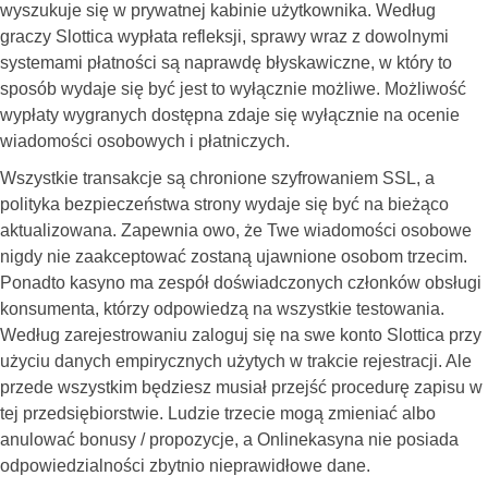
wyszukuje się w prywatnej kabinie użytkownika. Według
graczy Slottica wypłata refleksji, sprawy wraz z dowolnymi
systemami płatności są naprawdę błyskawiczne, w który to
sposób wydaje się być jest to wyłącznie możliwe. Możliwość
wypłaty wygranych dostępna zdaje się wyłącznie na ocenie
wiadomości osobowych i płatniczych.
Wszystkie transakcje są chronione szyfrowaniem SSL, a
polityka bezpieczeństwa strony wydaje się być na bieżąco
aktualizowana. Zapewnia owo, że Twe wiadomości osobowe
nigdy nie zaakceptować zostaną ujawnione osobom trzecim.
Ponadto kasyno ma zespół doświadczonych członków obsługi
konsumenta, którzy odpowiedzą na wszystkie testowania.
Według zarejestrowaniu zaloguj się na swe konto Slottica przy
użyciu danych empirycznych użytych w trakcie rejestracji. Ale
przede wszystkim będziesz musiał przejść procedurę zapisu w
tej przedsiębiorstwie. Ludzie trzecie mogą zmieniać albo
anulować bonusy / propozycje, a Onlinekasyna nie posiada
odpowiedzialności zbytnio nieprawidłowe dane.