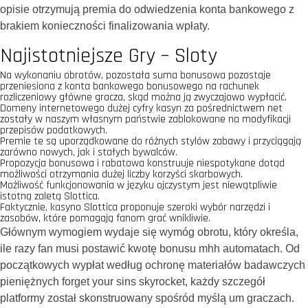
opisie otrzymują premia do odwiedzenia konta bankowego z
brakiem konieczności finalizowania wpłaty.
Najistotniejsze Gry – Sloty
Na wykonaniu obrotów, pozostała suma bonusowa pozostaje
przeniesiona z konta bankowego bonusowego na rachunek
rozliczeniowy główne gracza, skąd można ją zwyczajowo wypłacić.
Domeny internetowego dużej cyfry kasyn za pośrednictwem net
zostały w naszym własnym państwie zablokowane na modyfikacji
przepisów podatkowych.
Premie te są uporządkowane do różnych stylów zabawy i przyciągają
zarówno nowych, jak i stałych bywalców.
Propozycja bonusowa i rabatowa konstruuje niespotykane dotąd
możliwości otrzymania dużej liczby korzyści skarbowych.
Możliwość funkcjonowania w języku ojczystym jest niewątpliwie
istotną zaletą Slottica.
Faktycznie, kasyno Slottica proponuje szeroki wybór narzędzi i
zasobów, które pomagają fanom grać wnikliwie.
Głównym wymogiem wydaje się wymóg obrotu, który określa,
ile razy fan musi postawić kwotę bonusu mhh automatach. Od
początkowych wypłat według ochronę materiałów badawczych
pieniężnych forget your sins skyrocket, każdy szczegół
platformy został skonstruowany spośród myślą um graczach.