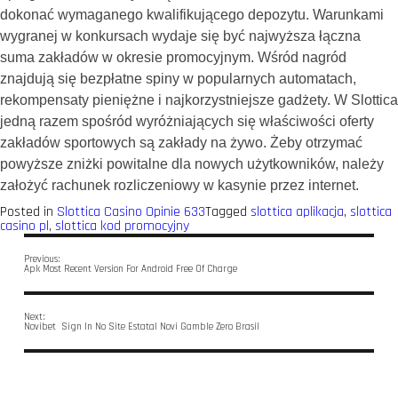
dokonać wymaganego kwalifikującego depozytu. Warunkami
wygranej w konkursach wydaje się być najwyższa łączna
suma zakładów w okresie promocyjnym. Wśród nagród
znajdują się bezpłatne spiny w popularnych automatach,
rekompensaty pieniężne i najkorzystniejsze gadżety. W Slottica
jedną razem spośród wyróżniających się właściwości oferty
zakładów sportowych są zakłady na żywo. Żeby otrzymać
powyższe zniżki powitalne dla nowych użytkowników, należy
założyć rachunek rozliczeniowy w kasynie przez internet.
Posted in
Slottica Casino Opinie 633
Tagged
slottica aplikacja
,
slottica
casino pl
,
slottica kod promocyjny
Previous:
Apk Most Recent Version For Android Free Of Charge
Next:
Novibet ️ Sign In No Site Estatal Novi Gamble Zero Brasil