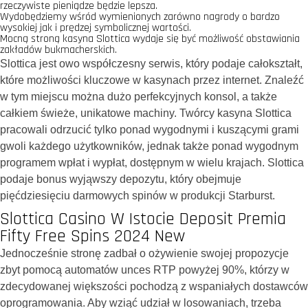
rzeczywiste pieniądze będzie lepsza.
Wydobędziemy wśród wymienionych zarówno nagrody o bardzo
wysokiej jak i prędzej symbolicznej wartości.
Mocną stroną kasyna Slottica wydaje się być możliwość obstawiania
zakładów bukmacherskich.
Slottica jest owo współczesny serwis, który podaje całokształt,
które możliwości kluczowe w kasynach przez internet. Znaleźć
w tym miejscu można dużo perfekcyjnych konsol, a także
całkiem świeże, unikatowe machiny. Twórcy kasyna Slottica
pracowali odrzucić tylko ponad wygodnymi i kuszącymi grami
gwoli każdego użytkowników, jednak także ponad wygodnym
programem wpłat i wypłat, dostępnym w wielu krajach. Slottica
podaje bonus wyjąwszy depozytu, który obejmuje
pięćdziesięciu darmowych spinów w produkcji Starburst.
Slottica Casino W Istocie Deposit Premia
Fifty Free Spins 2024 New
Jednocześnie stronę zadbał o ożywienie swojej propozycje
zbyt pomocą automatów unces RTP powyżej 90%, którzy w
zdecydowanej większości pochodzą z wspaniałych dostawców
oprogramowania. Aby wziąć udział w losowaniach, trzeba