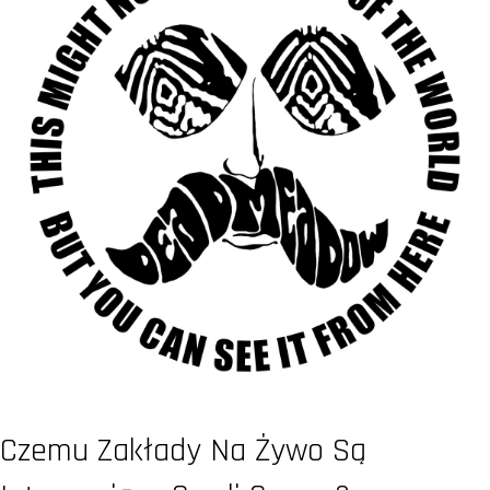
Czemu Zakłady Na Żywo Są