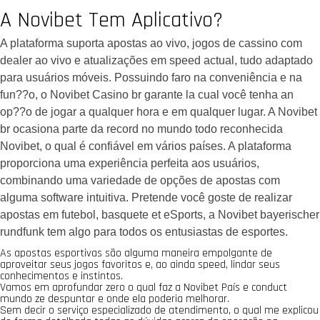
A Novibet Tem Aplicativo?
A plataforma suporta apostas ao vivo, jogos de cassino com
dealer ao vivo e atualizações em speed actual, tudo adaptado
para usuários móveis. Possuindo faro na conveniência e na
fun??o, o Novibet Casino br garante la cual você tenha an
op??o de jogar a qualquer hora e em qualquer lugar. A Novibet
br ocasiona parte da record no mundo todo reconhecida
Novibet, o qual é confiável em vários países. A plataforma
proporciona uma experiência perfeita aos usuários,
combinando uma variedade de opções de apostas com
alguma software intuitiva. Pretende você goste de realizar
apostas em futebol, basquete et eSports, a Novibet bayerischer
rundfunk tem algo para todos os entusiastas de esportes.
As apostas esportivas são alguma maneira empolgante de
aproveitar seus jogos favoritos e, ao ainda speed, lindar seus
conhecimentos e instintos.
Vamos em aprofundar zero o qual faz a Novibet País e conduct
mundo ze despuntar e onde ela poderia melhorar.
Sem decir o serviço especializado de atendimento, o qual me explicou