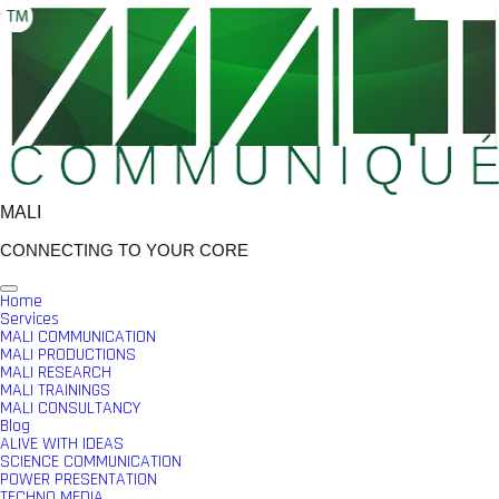
Skip
to
content
MALI
CONNECTING TO YOUR CORE
Home
Services
MALI COMMUNICATION
MALI PRODUCTIONS
MALI RESEARCH
MALI TRAININGS
MALI CONSULTANCY
Blog
ALIVE WITH IDEAS
SCIENCE COMMUNICATION
POWER PRESENTATION
TECHNO MEDIA