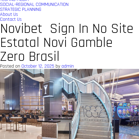
SOCIAL-REGIONAL COMMUNICATION
STRATEGIC PLANNING
About Us
Contact Us
Novibet ️ Sign In No Site
Estatal Novi Gamble
Zero Brasil
Posted on
October 12, 2025
by
admin