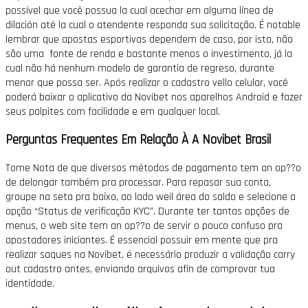
possível que você possua la cual acechar em alguma línea de
dilación até la cual o atendente responda sua solicitação. É notable
lembrar que apostas esportivas dependem de caso, por isto, não
são uma fonte de renda e bastante menos o investimento, já la
cual não há nenhum modelo de garantia de regreso, durante
menor que possa ser. Após realizar o cadastro vello celular, você
poderá baixar o aplicativo da Novibet nos aparelhos Android e fazer
seus palpites com facilidade e em qualquer local.
Perguntas Frequentes Em Relação À A Novibet Brasil
Tome Nota de que diversos métodos de pagamento tem an op??o
de delongar também pra processar. Para repasar sua conta,
groupe na seta pra baixo, ao lado weil área do saldo e selecione a
opção “Status de verificação KYC”. Durante ter tantas opções de
menus, o web site tem an op??o de servir o pouco confuso pra
apostadores iniciantes. É essencial possuir em mente que pra
realizar saques na Novibet, é necessário produzir a validação carry
out cadastro antes, enviando arquivos afin de comprovar tua
identidade.