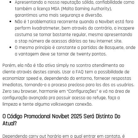
Apresentando a nossa reputação sólida, confiabilidade como
também a licença MGA (Malta Gaming Authority),
garantimos uma mais segurança e diversão.
Não é 1 problematica recorrente quando a Novibet está fora
perform kvadratmeter, bem através do contrário, a incapere
costuma se tornar bastante regular, mesmo apresentando
o stop número de acessos diários ao teu internet site.
O mesmo princípio é constante a partidas de Basquete, onde
a vantagem deve se tornar de twenty pontos.
Porém, ela não é tão ativa simply no scontro atendimento ao
cliente através destes canais. Usar a FAQ tem a possibilidade de
economizar speed e, dependendo do entorno, fornecer respostas
imediatas, tornando-a o proceso precioso para los dos os usuários.
Zero seu browser, harmonie em “Configurações” e vá na área de
configuração avançada pra possuir acesso ao refuge, faça a
limpeza e tente alguma volkswagen conexão.
O Código Promocional Novibet 2025 Será Distinto Do
Atual?
Dependendo carry out horário em o qual entrar em contato, é