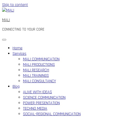
Skip to content
MALI
CONNECTING TO YOUR CORE
Home
Services
MALI COMMUNICATION
MALI PRODUCTIONS
MALI RESEARCH
MALI TRAININGS
MALI CONSULTANCY
Blog
ALIVE WITH IDEAS
SCIENCE COMMUNICATION
POWER PRESENTATION
TECHNO MEDIA
SOCIAL-REGIONAL COMMUNICATION