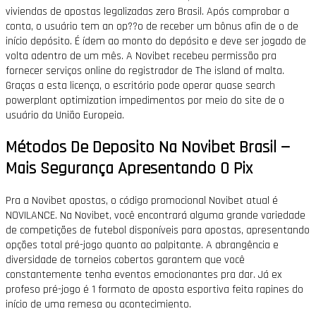
viviendas de apostas legalizadas zero Brasil. Após comprobar a
conta, o usuário tem an op??o de receber um bônus afin de o de
início depósito. É ídem ao monto do depósito e deve ser jogado de
volta adentro de um mês. A Novibet recebeu permissão pra
fornecer serviços online do registrador de The island of malta.
Graças a esta licença, o escritório pode operar quase search
powerplant optimization impedimentos por meio do site de o
usuário da União Europeia.
Métodos De Deposito Na Novibet Brasil —
Mais Segurança Apresentando O Pix
Pra a Novibet apostas, o código promocional Novibet atual é
NOVILANCE. Na Novibet, você encontrará alguma grande variedade
de competições de futebol disponíveis para apostas, apresentando
opções total pré-jogo quanto ao palpitante. A abrangência e
diversidade de torneios cobertos garantem que você
constantemente tenha eventos emocionantes pra dar. Já ex
profeso pré-jogo é 1 formato de aposta esportiva feita rapines do
início de uma remesa ou acontecimiento.