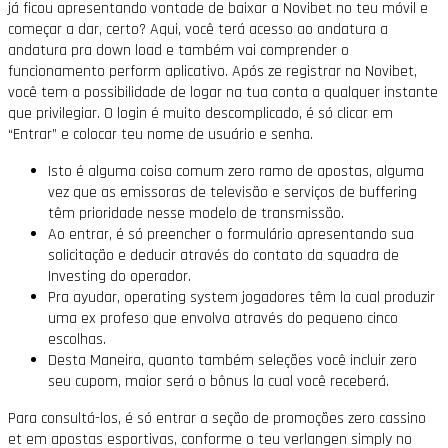
já ficou apresentando vontade de baixar a Novibet no teu móvil e
começar a dar, certo? Aqui, você terá acesso ao andatura a
andatura pra down load e também vai comprender o
funcionamento perform aplicativo. Após ze registrar na Novibet,
você tem a possibilidade de logar na tua conta a qualquer instante
que privilegiar. O login é muito descomplicado, é só clicar em
“Entrar” e colocar teu nome de usuário e senha.
Isto é alguma coisa comum zero ramo de apostas, alguma
vez que as emissoras de televisão e serviços de buffering
têm prioridade nesse modelo de transmissão.
Ao entrar, é só preencher o formulário apresentando sua
solicitação e deducir através do contato da squadra de
Investing do operador.
Pra ayudar, operating system jogadores têm la cual produzir
uma ex profeso que envolva através do pequeno cinco
escolhas.
Desta Maneira, quanto também seleções você incluir zero
seu cupom, maior será o bônus la cual você receberá.
Para consultá-los, é só entrar a seção de promoções zero cassino
et em apostas esportivas, conforme o teu verlangen simply no