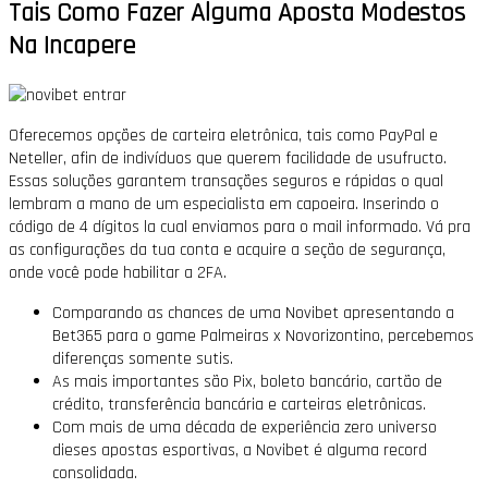
Tais Como Fazer Alguma Aposta Modestos
Na Incapere
Oferecemos opções de carteira eletrônica, tais como PayPal e
Neteller, afin de indivíduos que querem facilidade de usufructo.
Essas soluções garantem transações seguros e rápidas o qual
lembram a mano de um especialista em capoeira. Inserindo o
código de 4 dígitos la cual enviamos para o mail informado. Vá pra
as configurações da tua conta e acquire a seção de segurança,
onde você pode habilitar a 2FA.
Comparando as chances de uma Novibet apresentando a
Bet365 para o game Palmeiras x Novorizontino, percebemos
diferenças somente sutis.
As mais importantes são Pix, boleto bancário, cartão de
crédito, transferência bancária e carteiras eletrônicas.
Com mais de uma década de experiência zero universo
dieses apostas esportivas, a Novibet é alguma record
consolidada.