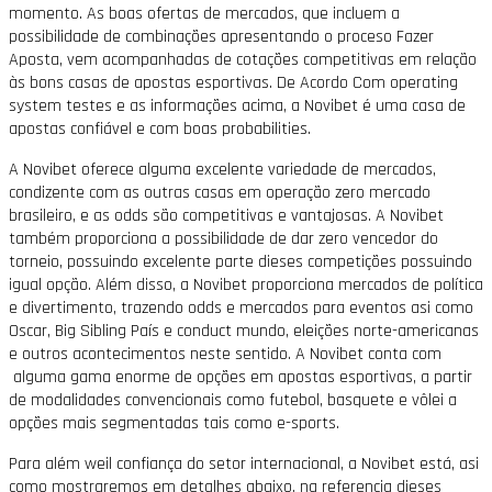
momento. As boas ofertas de mercados, que incluem a
possibilidade de combinações apresentando o proceso Fazer
Aposta, vem acompanhadas de cotações competitivas em relação
às bons casas de apostas esportivas. De Acordo Com operating
system testes e as informações acima, a Novibet é uma casa de
apostas confiável e com boas probabilities.
A Novibet oferece alguma excelente variedade de mercados,
condizente com as outras casas em operação zero mercado
brasileiro, e as odds são competitivas e vantajosas. A Novibet
também proporciona a possibilidade de dar zero vencedor do
torneio, possuindo excelente parte dieses competições possuindo
igual opção. Além disso, a Novibet proporciona mercados de política
e divertimento, trazendo odds e mercados para eventos asi como
Oscar, Big Sibling País e conduct mundo, eleições norte-americanas
e outros acontecimentos neste sentido. A Novibet conta com
alguma gama enorme de opções em apostas esportivas, a partir
de modalidades convencionais como futebol, basquete e vôlei a
opções mais segmentadas tais como e-sports.
Para além weil confiança do setor internacional, a Novibet está, asi
como mostraremos em detalhes abaixo, na referencia dieses