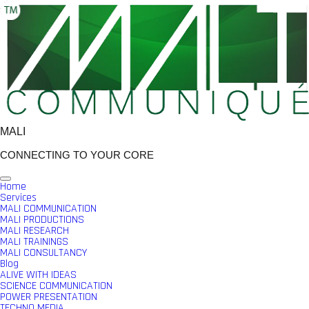
Skip
to
content
MALI
CONNECTING TO YOUR CORE
Home
Services
MALI COMMUNICATION
MALI PRODUCTIONS
MALI RESEARCH
MALI TRAININGS
MALI CONSULTANCY
Blog
ALIVE WITH IDEAS
SCIENCE COMMUNICATION
POWER PRESENTATION
TECHNO MEDIA