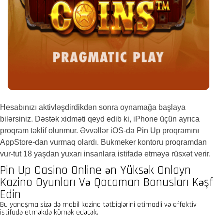
Hesabınızı aktivləşdirdikdən sonra oynamağa başlaya
bilərsiniz. Dəstək xidməti qeyd edib ki, iPhone üçün ayrıca
proqram təklif olunmur. Əvvəllər iOS-da Pin Up proqramını
AppStore-dan vurmaq olardı. Bukmeker kontoru proqramdan
vur-tut 18 yaşdan yuxarı insanlara istifadə etməyə rüsxət verir.
Pin Up Casino Online ən Yüksək Onlayn
Kazino Oyunları Və Qocaman Bonusları Kəşf
Edin
Bu yanaşma sizə də mobil kazino tətbiqlərini etimadli və effektiv
istifadə etməkdə kömək edəcək.