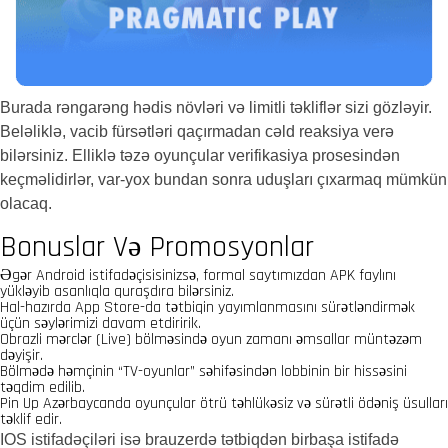
Burada rəngarəng hədis növləri və limitli təkliflər sizi gözləyir.
Beləliklə, vacib fürsətləri qaçırmadan cəld reaksiya verə
bilərsiniz. Elliklə təzə oyunçular verifikasiya prosesindən
keçməlidirlər, var-yox bundan sonra uduşları çıxarmaq mümkün
olacaq.
Bonuslar Və Promosyonlar
Əgər Android istifadəçisisinizsə, formal saytımızdan APK faylını
yükləyib asanlıqla quraşdıra bilərsiniz.
Hal-hazırda App Store-da tətbiqin yayımlanmasını sürətləndirmək
üçün səylərimizi davam etdiririk.
Obrazli mərclər (Live) bölməsində oyun zamanı əmsallar müntəzəm
dəyişir.
Bölmədə həmçinin “TV-oyunlar” səhifəsindən lobbinin bir hissəsini
təqdim edilib.
Pin Up Azərbaycanda oyunçular ötrü təhlükəsiz və sürətli ödəniş üsulları
təklif edir.
IOS istifadəçiləri isə brauzerdə tətbiqdən birbaşa istifadə