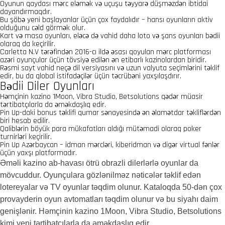
Oyunun qaydası mərc eləmək və uçuşu təyyarə düşməzdən ibtidai
dayandırmaqdır.
Bu şöbə yeni başlayanlar üçün çox faydalıdır – hansı oyunların aktiv
olduğunu cəld görmək olur.
Kart və masa oyunları, eləcə də vahid daha loto və şans oyunları bədii
olaraq da keçirilir.
Carletta N.V tərəfindən 2016-cı ildə əsası qoyulan mərc platforması
azəri oyunçular üçün tövsiyə edilən ən etibarlı kazinolardan biridir.
Rəsmi sayt vahid neçə dil versiyasını və uzun valyuta seçimlərini təklif
edir, bu da qlobal istifadəçilər üçün təcrübəni yaxşılaşdırır.
Bədii Diler Oyunları
Həmçinin kazino 1Moon, Vibra Studio, Betsolutions qədər müasir
tərtibatçılarla da əməkdaşlıq edir.
Pin Up-daki bonus təklifi qumar sənayesində ən əlamətdar təkliflərdən
biri hesab edilir.
Qaliblərin böyük para mükafatları aldığı mütəmadi olaraq poker
turnirləri keçirilir.
Pin Up Azərbaycan – idman mərcləri, kiberidman və digər virtual fənlər
üçün yaxşı platformadır.
Əməli kazino ab-havası ötrü obrazli dilerlərlə oyunlar da
mövcuddur. Oyunçulara gözlənilməz nəticələr təklif edən
lotereyalar və TV oyunlar təqdim olunur. Kataloqda 50-dən çox
provayderin oyun avtomatları təqdim olunur və bu siyahı daim
genişlənir. Həmçinin kazino 1Moon, Vibra Studio, Betsolutions
kimi yeni tərtibatçılarla da əməkdaşlıq edir.