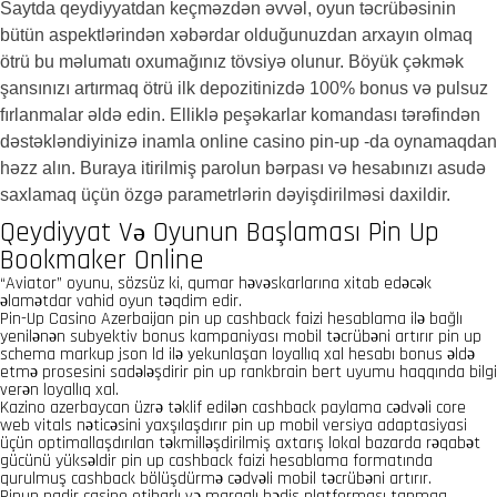
Saytda qeydiyyatdan keçməzdən əvvəl, oyun təcrübəsinin
bütün aspektlərindən xəbərdar olduğunuzdan arxayın olmaq
ötrü bu məlumatı oxumağınız tövsiyə olunur. Böyük çəkmək
şansınızı artırmaq ötrü ilk depozitinizdə 100% bonus və pulsuz
fırlanmalar əldə edin. Elliklə peşəkarlar komandası tərəfindən
dəstəkləndiyinizə inamla online casino pin-up -da oynamaqdan
həzz alın. Buraya itirilmiş parolun bərpası və hesabınızı asudə
saxlamaq üçün özgə parametrlərin dəyişdirilməsi daxildir.
Qeydiyyat Və Oyunun Başlaması Pin Up
Bookmaker Online
“Aviator” oyunu, sözsüz ki, qumar həvəskarlarına xitab edəcək
əlamətdar vahid oyun təqdim edir.
Pin-Up Casino Azerbaijan pin up cashback faizi hesablama ilə bağlı
yenilənən subyektiv bonus kampaniyası mobil təcrübəni artırır pin up
schema markup json ld ilə yekunlaşan loyallıq xal hesabı bonus əldə
etmə prosesini sadələşdirir pin up rankbrain bert uyumu haqqında bilgi
verən loyallıq xal.
Kazino azerbaycan üzrə təklif edilən cashback paylama cədvəli core
web vitals nəticəsini yaxşılaşdırır pin up mobil versiya adaptasiyasi
üçün optimallaşdırılan təkmilləşdirilmiş axtarış lokal bazarda rəqabət
gücünü yüksəldir pin up cashback faizi hesablama formatında
qurulmuş cashback bölüşdürmə cədvəli mobil təcrübəni artırır.
Pinup nadir casino etibarlı və maraqlı hədis platforması tapmaq