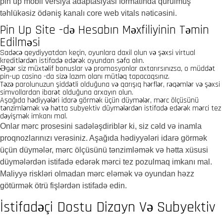
pin up mobil versiya adaptasiyasi formatında qurulmuş
təhlükəsiz ödəniş kanalı core web vitals nəticəsini.
Pin Up Site -də Hesabın Məxfiliyinin Təmin
Edilməsi
Sadəcə qeydiyyatdan keçin, oyunlara daxil olun və şəxsi virtual
kreditlərdən istifadə edərək oyundan səfa alın.
Əgər siz müxtəlif bonuslar və promosyonlar axtarırsınızsa, o müddət
pin-up casino -da sizə lazım olanı mütləq tapacaqsınız.
Təzə parolunuzun şiddətli olduğuna və qarışıq hərflər, rəqəmlər və şəxsi
simvollardan ibarət olduğuna arxayın olun.
Aşağıda hədiyyələri idarə görmək üçün düymələr, mərc ölçüsünü
tənzimləmək və hətta subyektiv düymələrdən istifadə edərək mərci tez
dəyişmək imkanı mal.
Onlar mərc prosesini sadələşdiriblər ki, siz cəld və inamla
proqnozlarınızı verəsiniz. Aşağıda hədiyyələri idarə görmək
üçün düymələr, mərc ölçüsünü tənzimləmək və hətta xüsusi
düymələrdən istifadə edərək mərci tez pozulmaq imkanı mal.
Maliyyə riskləri olmadan mərc eləmək və oyundan həzz
götürmək ötrü fişlərdən istifadə edin.
İstifadəçi Dostu Dizayn Və Subyektiv