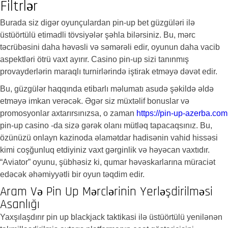
Filtrlər
Burada siz digər oyunçulardan pin-up bet güzgüləri ilə
üstüörtülü etimadli tövsiyələr şəhla bilərsiniz. Bu, mərc
təcrübəsini daha həvəsli və səmərəli edir, oyunun daha vacib
aspektləri ötrü vaxt ayırır. Casino pin-up sizi tanınmış
provayderlərin maraqlı turnirlərində iştirak etməyə dəvət edir.
Bu, güzgülər haqqında etibarlı məlumatı asudə şəkildə əldə
etməyə imkan verəcək. Əgər siz müxtəlif bonuslar və
promosyonlar axtarırsınızsa, o zaman
https://pin-up-azerba.com
pin-up casino -da sizə gərək olanı mütləq tapacaqsınız. Bu,
özünüzü onlayn kazinoda əlamətdar hadisənin vahid hissəsi
kimi coşğunluq etdiyiniz vaxt gərginlik və həyəcan vaxtıdır.
“Aviator” oyunu, şübhəsiz ki, qumar həvəskarlarına müraciət
edəcək əhəmiyyətli bir oyun təqdim edir.
Aram Və Pin Up Mərclərinin Yerləşdirilməsi
Asanlığı
Yaxşılaşdırır pin up blackjack taktikasi ilə üstüörtülü yenilənən