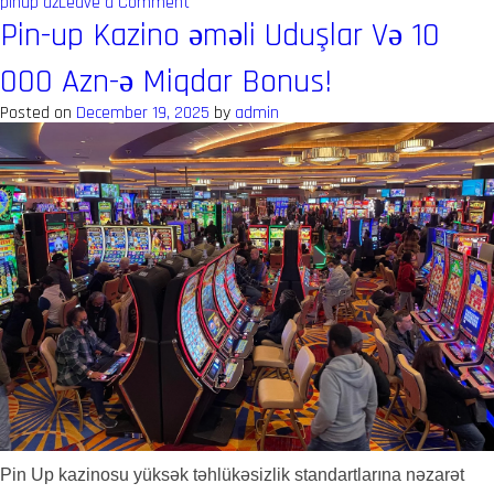
on
pinup az
Leave a Comment
Pin-
Pin-up Kazino əməli Uduşlar Və 10
up
Casino
000 Azn-ə Miqdar Bonus!
Azerbaijan
Formal
Onlayn
Posted on
December 19, 2025
by
admin
Kazino
Pin Up kazinosu yüksək təhlükəsizlik standartlarına nəzarət