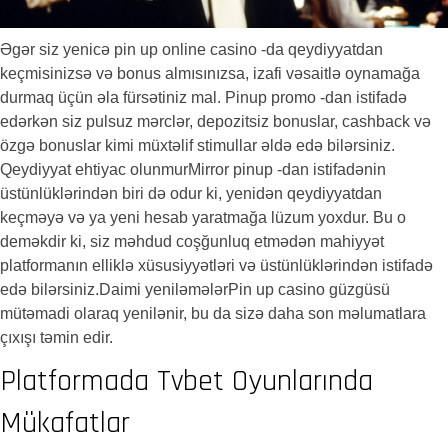
Əgər siz yenicə pin up online casino -da qeydiyyatdan
keçmisinizsə və bonus almısınızsa, izafi vəsaitlə oynamağa
durmaq üçün əla fürsətiniz mal. Pinup promo -dan istifadə
edərkən siz pulsuz mərclər, depozitsiz bonuslar, cashback və
özgə bonuslar kimi müxtəlif stimullar əldə edə bilərsiniz.
Qeydiyyat ehtiyac olunmurMirror pinup -dan istifadənin
üstünlüklərindən biri də odur ki, yenidən qeydiyyatdan
keçməyə və ya yeni hesab yaratmağa lüzum yoxdur. Bu o
deməkdir ki, siz məhdud coşğunluq etmədən mahiyyət
platformanın elliklə xüsusiyyətləri və üstünlüklərindən istifadə
edə bilərsiniz.Daimi yeniləmələrPin up casino güzgüsü
mütəmadi olaraq yenilənir, bu da sizə daha son məlumatlara
çıxışı təmin edir.
Platformada Tvbet Oyunlarında
Mükafatlar