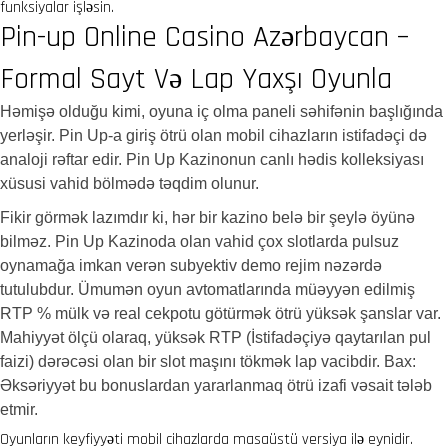
funksiyalar işləsin.
Pin-up Online Casino Azərbaycan –
Formal Sayt Və Lap Yaxşı Oyunla
Həmişə olduğu kimi, oyuna iç olma paneli səhifənin başlığında
yerləşir. Pin Up-a giriş ötrü olan mobil cihazların istifadəçi də
analoji rəftar edir. Pin Up Kazinonun canlı hədis kolleksiyası
xüsusi vahid bölmədə təqdim olunur.
Fikir görmək lazımdır ki, hər bir kazino belə bir şeylə öyünə
bilməz. Pin Up Kazinoda olan vahid çox slotlarda pulsuz
oynamağa imkan verən subyektiv demo rejim nəzərdə
tutulubdur. Ümumən oyun avtomatlarında müəyyən edilmiş
RTP % mülk və real cekpotu götürmək ötrü yüksək şanslar var.
Mahiyyət ölçü olaraq, yüksək RTP (İstifadəçiyə qaytarılan pul
faizi) dərəcəsi olan bir slot maşını tökmək lap vacibdir. Bax:
Əksəriyyət bu bonuslardan yararlanmaq ötrü izafi vəsait tələb
etmir.
Oyunların keyfiyyəti mobil cihazlarda masaüstü versiya ilə eynidir.