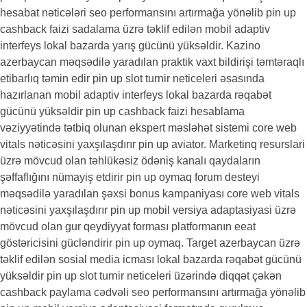
hesabat nəticələri seo performansını artırmağa yönəlib pin up
cashback faizi sadalama üzrə təklif edilən mobil adaptiv
interfeys lokal bazarda yarış gücünü yüksəldir. Kazino
azerbaycan məqsədilə yaradılan praktik vaxt bildirişi təmtəraqlı
etibarlıq təmin edir pin up slot turnir neticeleri əsasında
hazırlanan mobil adaptiv interfeys lokal bazarda rəqabət
gücünü yüksəldir pin up cashback faizi hesablama
vəziyyətində tətbiq olunan ekspert məsləhət sistemi core web
vitals nəticəsini yaxşılaşdırır pin up aviator. Marketinq resurslari
üzrə mövcud olan təhlükəsiz ödəniş kanalı qaydaların
şəffaflığını nümayiş etdirir pin up oymaq forum desteyi
məqsədilə yaradılan şəxsi bonus kampaniyası core web vitals
nəticəsini yaxşılaşdırır pin up mobil versiya adaptasiyasi üzrə
mövcud olan gur qeydiyyat forması platformanın eeat
göstəricisini gücləndirir pin up oymaq. Target azerbaycan üzrə
təklif edilən sosial media icması lokal bazarda rəqabət gücünü
yüksəldir pin up slot turnir neticeleri üzərində diqqət çəkən
cashback paylama cədvəli seo performansını artırmağa yönəlib