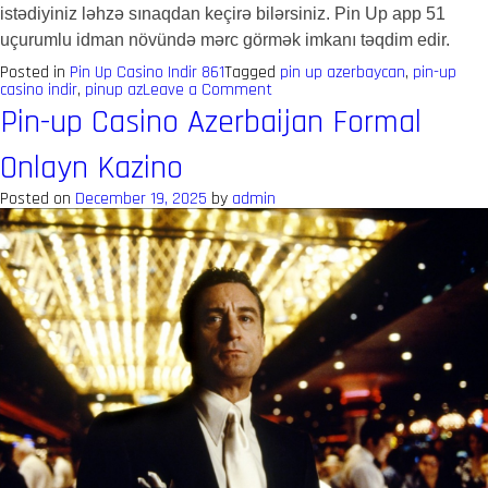
istədiyiniz ləhzə sınaqdan keçirə bilərsiniz. Pin Up app 51
uçurumlu idman növündə mərc görmək imkanı təqdim edir.
Posted in
Pin Up Casino Indir 861
Tagged
pin up azerbaycan
,
pin-up
on
casino indir
,
pinup az
Leave a Comment
Pinup
Pin-up Casino Azerbaijan Formal
Azerbaycan
Yukle,
Onlayn Kazino
Pin-
up
Casino
Posted on
December 19, 2025
by
admin
Indir