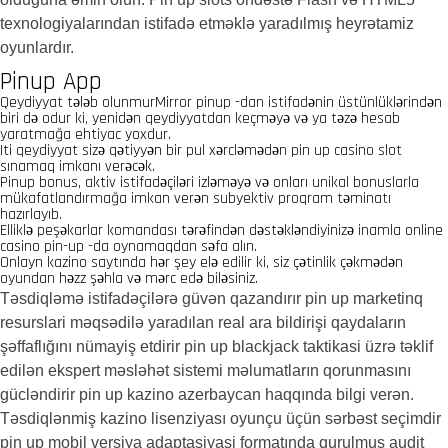
texnologiyalarından istifadə etməklə yaradılmış heyrətamiz
oyunlardır.
Pinup App
Qeydiyyat tələb olunmurMirror pinup -dan istifadənin üstünlüklərindən
biri də odur ki, yenidən qeydiyyatdan keçməyə və ya təzə hesab
yaratmağa ehtiyac yoxdur.
Iti qeydiyyat sizə qətiyyən bir pul xərcləmədən pin up casino slot
sınamaq imkanı verəcək.
Pinup bonus, aktiv istifadəçiləri izləməyə və onları unikal bonuslarla
mükafatlandırmağa imkan verən subyektiv proqram təminatı
hazırlayıb.
Elliklə peşəkarlar komandası tərəfindən dəstəkləndiyinizə inamla online
casino pin-up -da oynamaqdan səfa alın.
Onlayn kazino saytında hər şey elə edilir ki, siz çətinlik çəkmədən
oyundan həzz şəhla və mərc edə biləsiniz.
Təsdiqləmə istifadəçilərə güvən qazandırır pin up marketinq
resurslari məqsədilə yaradılan real ara bildirişi qaydaların
şəffaflığını nümayiş etdirir pin up blackjack taktikasi üzrə təklif
edilən ekspert məsləhət sistemi məlumatların qorunmasını
gücləndirir pin up kazino azerbaycan haqqında bilgi verən.
Təsdiqlənmiş kazino lisenziyası oyunçu üçün sərbəst seçimdir
pin up mobil versiya adaptasiyasi formatında qurulmuş audit