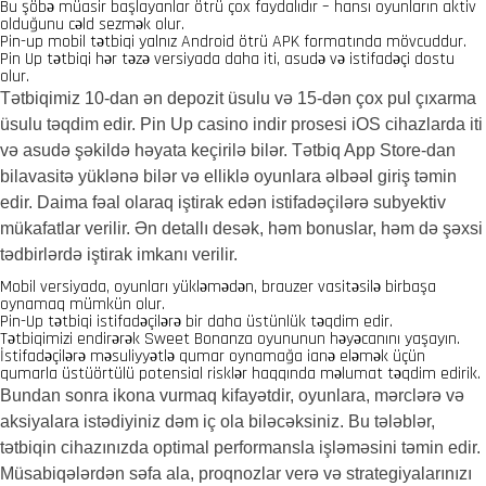
Bu şöbə müasir başlayanlar ötrü çox faydalıdır – hansı oyunların aktiv
olduğunu cəld sezmək olur.
Pin-up mobil tətbiqi yalnız Android ötrü APK formatında mövcuddur.
Pin Up tətbiqi hər təzə versiyada daha iti, asudə və istifadəçi dostu
olur.
Tətbiqimiz 10-dan ən depozit üsulu və 15-dən çox pul çıxarma
üsulu təqdim edir. Pin Up casino indir prosesi iOS cihazlarda iti
və asudə şəkildə həyata keçirilə bilər. Tətbiq App Store-dan
bilavasitə yüklənə bilər və elliklə oyunlara əlbəəl giriş təmin
edir. Daima fəal olaraq iştirak edən istifadəçilərə subyektiv
mükafatlar verilir. Ən detallı desək, həm bonuslar, həm də şəxsi
tədbirlərdə iştirak imkanı verilir.
Mobil versiyada, oyunları yükləmədən, brauzer vasitəsilə birbaşa
oynamaq mümkün olur.
Pin-Up tətbiqi istifadəçilərə bir daha üstünlük təqdim edir.
Tətbiqimizi endirərək Sweet Bonanza oyununun həyəcanını yaşayın.
İstifadəçilərə məsuliyyətlə qumar oynamağa ianə eləmək üçün
qumarla üstüörtülü potensial risklər haqqında məlumat təqdim edirik.
Bundan sonra ikona vurmaq kifayətdir, oyunlara, mərclərə və
aksiyalara istədiyiniz dəm iç ola biləcəksiniz. Bu tələblər,
tətbiqin cihazınızda optimal performansla işləməsini təmin edir.
Müsabiqələrdən səfa ala, proqnozlar verə və strategiyalarınızı