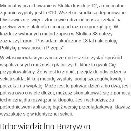
Minimalny przechowanie w Slotika kosztuje €2, a minimalne
żądanie wypłaty jest to €10. Wszelkie środki są deponowane
błyskawicznie, więc członkowie odrzucić muszą czekać na
przetworzenie płatności i mogą od razu rozpocząć grę. W
każdej z wybranych metod zapisu w Slottica 38 należy
zaznaczyć grunt “Posiadam ukończone 18 lat i akceptuję
Politykę prywatności i Przepis”.
W własnym własnym zamiarze możesz skorzystać spośród
współczesnych możności płatniczych, które to gwoli Cię
przygotowaliśmy. Żeby jest to zrobić, przejdź do odwiedzenia
sekcji salda, kliknij metodę wypłaty, podaj szczegóły, kwotę i
poczekaj na wypłatę. Może jest to potrwać dzień albo dwa, jeśli
potrwa owo o wiele dłużej, możesz skontaktować się z pomocą
techniczną dla rozwiązania kłopotu. Jeśli wchodzisz za
pośrednictwem aplikację bądź wersję przeglądarkową, klawisz
wyszukuje się w identycznej sekcji.
Odpowiedzialna Rozrywka