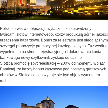
Polski serwis współpracuje wyłącznie ze sprawdzonymi
twórcami slotów internetowego, którzy produkują górnej jakości
urządzenia hazardowe. Bonus za rejestrację jest nieodłącznym
szczegół propozycje promocyjnej każdego kasyna. Tuż według
wypełnieniu na stronie rejestracyjnego i doładowaniu konta
bankowego nowy użytkownik zyskuje od casino
Slottica promocję zbyt rejestrację – 200% od momentu wpłaty.
Pamiętaj, że każdy bonus kasynowy pod postacią gratisowych
obrotów w Slotica casino wydaje się być objęty wymogiem
ruchu.