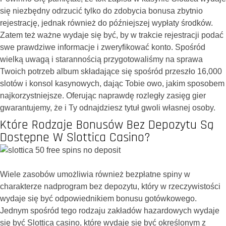
się niezbędny odrzucić tylko do zdobycia bonusa zbytnio
rejestrację, jednak również do późniejszej wypłaty środków.
Zatem też ważne wydaje się być, by w trakcie rejestracji podać
swe prawdziwe informacje i zweryfikować konto. Spośród
wielką uwagą i starannością przygotowaliśmy na sprawa
Twoich potrzeb album składające się spośród przeszło 16,000
slotów i konsol kasynowych, dając Tobie owo, jakim sposobem
najkorzystniejsze. Oferując naprawdę rozległy zasięg gier
gwarantujemy, że i Ty odnajdziesz tytuł gwoli własnej osoby.
Które Rodzaje Bonusów Bez Depozytu Są
Dostępne W Slottica Casino?
Wiele zasobów umożliwia również bezpłatne spiny w
charakterze nadprogram bez depozytu, który w rzeczywistości
wydaje się być odpowiednikiem bonusu gotówkowego.
Jednym spośród tego rodzaju zakładów hazardowych wydaje
się być Slottica casino, które wydaje się być określonym z