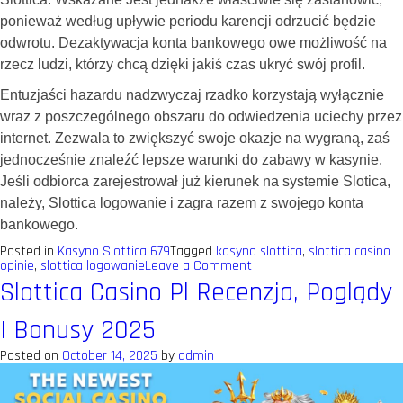
ponieważ według upływie periodu karencji odrzucić będzie
odwrotu. Dezaktywacja konta bankowego owe możliwość na
rzecz ludzi, którzy chcą dzięki jakiś czas ukryć swój profil.
Entuzjaści hazardu nadzwyczaj rzadko korzystają wyłącznie
wraz z poszczególnego obszaru do odwiedzenia uciechy przez
internet. Zezwala to zwiększyć swoje okazje na wygraną, zaś
jednocześnie znaleźć lepsze warunki do zabawy w kasynie.
Jeśli odbiorca zarejestrował już kierunek na systemie Slotica,
należy, Slottica logowanie i zagra razem z swojego konta
bankowego.
Posted in
Kasyno Slottica 679
Tagged
kasyno slottica
,
slottica casino
on
opinie
,
slottica logowanie
Leave a Comment
50
Slottica Casino Pl Recenzja, Poglądy
Darmowych
Spinów
I Bonusy 2025
Wyjąwszy
Depozytu
2025
Posted on
October 14, 2025
by
admin