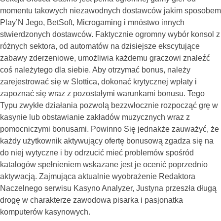
momentu takowych niezawodnych dostawców jakim sposobem
Play’N Jego, BetSoft, Microgaming i mnóstwo innych
stwierdzonych dostawców. Faktycznie ogromny wybór konsol z
różnych sektora, od automatów na dzisiejsze ekscytujące
zabawy zderzeniowe, umożliwia każdemu graczowi znaleźć
coś należytego dla siebie. Aby otrzymać bonus, należy
zarejestrować się w Slottica, dokonać krytycznej wpłaty i
zapoznać się wraz z pozostałymi warunkami bonusu. Tego
Typu zwykłe działania pozwolą bezzwłocznie rozpocząć grę w
kasynie lub obstawianie zakładów muzycznych wraz z
pomocniczymi bonusami. Powinno Się jednakże zauważyć, że
każdy użytkownik aktywujący ofertę bonusową zgadza się na
do niej wytyczne i by odrzucić mieć problemów spośród
katalogów spełnieniem wskazane jest je ocenić poprzednio
aktywacją. Zajmująca aktualnie wyobrażenie Redaktora
Naczelnego serwisu Kasyno Analyzer, Justyna przeszła długą
drogę w charakterze zawodowa pisarka i pasjonatka
komputerów kasynowych.