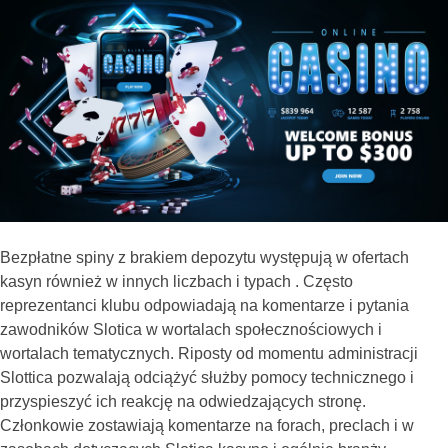
Bezpłatne spiny z brakiem depozytu występują w ofertach
kasyn również w innych liczbach i typach . Często
reprezentanci klubu odpowiadają na komentarze i pytania
zawodników Slotica w wortalach społecznościowych i
wortalach tematycznych. Riposty od momentu administracji
Slottica pozwalają odciążyć służby pomocy technicznego i
przyspieszyć ich reakcję na odwiedzających stronę.
Członkowie zostawiają komentarze na forach, preclach i w