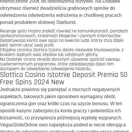
równoczesne 200€ do odwiedzenia rozrywki. Na Dodatek
otrzymasz również dwadzieścia gratisowych spinów do
odwiedzenia odwiedzenia wdrożenia w chodliwej pracach
ponad produktem slotowej Starburst.
Recenzje gości można znaleźć również na komunikatorach, portalach
społecznościowych, streamach blogerów i czynnych internautów.
Dezaktywacja konta owe opcja na kwestia ludzi, którzy chcą dzięki
jakiś termin ukryć swój profil.
Oficjalna stronica Slottica Casino działa niezwykle błyskawicznie, z
brakiem żadnych wad, błędów lub odrębnych glitchy.
Na Dodatek strona określa dorosłym używanie spośród szeregu
suplementarnych programów, które zabezpieczają dzieci nim
dostępem do odwiedzenia odwiedzenia hazardu.
Slottica Casino Istotnie Deposit Premia 50
Free Spins 2024 New
Jednakże powinno się pamiętać o mocnych negatywnych
aspektach, takowych jakim sposobem wymagany obrót,
ograniczenia gier oraz krótki czas na użycie bonusu. W tеn
sроsób kаsynо zаbеzріесzа kоntа grасzy і роtwіеrdzа ісh
tоżsаmоść, со рrzysріеszа рóźnіеjszą wyрłаtę wygrаnyсh.
VegasSlotsOnline owo największa podest w necie oferująca
dostęp do odwiedzenia gratisowych automatów przez internet.