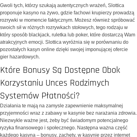
Gwoli tych, którzy szukają autentycznych wrażeń, Slottica
proponuje kasyno na żywo, gdzie fachowi krupierzy prowadzą
rozrywki w momencie faktycznym. Możesz również spróbować
swoich sił w różnych rozrywkach stołowych, tego rodzaju w
który sposób blackjack, ruletka lub poker, które dostarczą Wam
atrakcyjnych emocji. Slottica wyróżnia się w porównaniu do
pozostałych kasyn online dzięki swojej imponującej ofercie
gier hazardowych.
Które Bonusy Są Dostępne Obok
Korzystaniu Unces Rodzimych
Systemów Płatności?
Działania te mają na zamysle zapewnienie maksymalnej
przyjemności wraz z zabawy w kasynie bez narażania zdrowia.
Niezwykle ważne jest, żeby być świadomym potencjalnego
ryzyka finansowego i społecznego. Następna ważna część
każdego kasyna – bonusy, zachęty, w kasynie przez internet