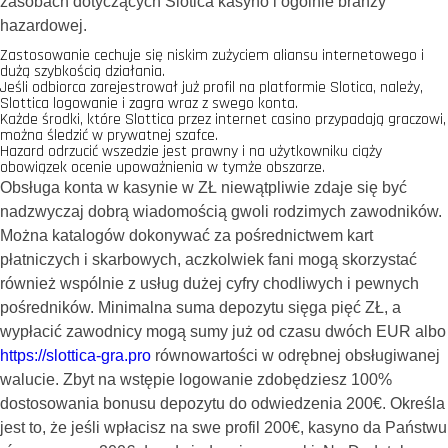
zasobach dotyczących Slotica kasyno i ogólnie branży
hazardowej.
Zastosowanie cechuje się niskim zużyciem aliansu internetowego i
dużą szybkością działania.
Jeśli odbiorca zarejestrował już profil na platformie Slotica, należy,
Slottica logowanie i zagra wraz z swego konta.
Każde środki, które Slottica przez internet casino przypadają graczowi,
można śledzić w prywatnej szafce.
Hazard odrzucić wszedzie jest prawny i na użytkowniku ciąży
obowiązek ocenie upoważnienia w tymże obszarze.
Obsługa konta w kasynie w ZŁ niewątpliwie zdaje się być
nadzwyczaj dobrą wiadomością gwoli rodzimych zawodników.
Można katalogów dokonywać za pośrednictwem kart
płatniczych i skarbowych, aczkolwiek fani mogą skorzystać
również wspólnie z usług dużej cyfry chodliwych i pewnych
pośredników. Minimalna suma depozytu sięga pięć ZŁ, a
wypłacić zawodnicy mogą sumy już od czasu dwóch EUR albo
https://slottica-gra.pro
równowartości w odrębnej obsługiwanej
walucie. Zbyt na wstępie logowanie zdobędziesz 100%
dostosowania bonusu depozytu do odwiedzenia 200€. Określa
jest to, że jeśli wpłacisz na swe profil 200€, kasyno da Państwu