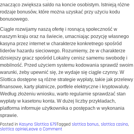
znacząco zwiększa saldo na koncie osobistym. Istnieją różne
rodzaje bonusów, które można uzyskać przy użyciu kodu
bonusowego.
Ciągle rozwijamy naszą ofertę i rosnącą społeczność w
naszym kraju oraz na świecie, umacniając pozycję własnego
kasyna przez internet w charakterze konkretnego spośród
liderów hazardu sieciowego. Rozumiemy, że w charakterze
dzisiejszy gracz spośród Lokalny cenisz samemu swobodę i
mobilność. Przed użyciem systemu kodowania sprawdź swoim
warunki, żeby upewnić się, że wydaje się ciągle czynny. W
Slottica dostępne są różne strategie wypłaty, takie jak przelewy
finansowe, karty płatnicze, portfele elektryczne i kryptowaluty.
Według złożeniu wniosku, warto regularnie sprawdzać stan
wypłaty w kasetonu konta. W dużej liczby przykładach,
platforma informuje użytkownika o postępach w wykonania
sprawie.
Posted in
Kasyno Slottica 679
Tagged
slottica bonus
,
slottica casino
,
on
slottica opinie
Leave a Comment
Slottica