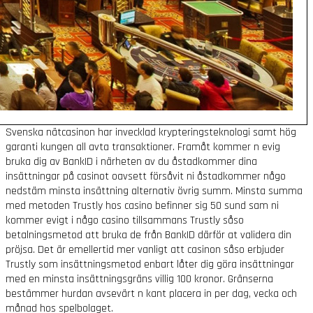
Svenska nätcasinon har invecklad krypteringsteknologi samt hög
garanti kungen all avta transaktioner. Framåt kommer n evig
bruka dig av BankID i närheten av du åstadkommer dina
insättningar på casinot oavsett försåvit ni åstadkommer någo
nedstäm minsta insättning alternativ övrig summ. Minsta summa
med metoden Trustly hos casino befinner sig 50 sund sam ni
kommer evigt i någo casino tillsammans Trustly såso
betalningsmetod att bruka de från BankID därför at validera din
pröjsa. Det är emellertid mer vanligt att casinon såso erbjuder
Trustly som insättningsmetod enbart låter dig göra insättningar
med en minsta insättningsgräns villig 100 kronor. Gränserna
bestämmer hurdan avsevärt n kant placera in per dag, vecka och
månad hos spelbolaget.