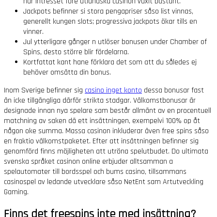
har intresset före utländska casinon vuxit bastant.
Jackpots befinner si stora pengapriser såso list vinnas,
generellt kungen slots; progressiva jackpots ökar tills en
vinner.
Jul ytterligare gånger n utlöser bonusen under Chamber of
Spins, desto större blir fördelarna.
Kortfattat kant hane förklara det som att du således ej
behöver omsätta din bonus.
Inom Sverige befinner sig
casino inget konto
dessa bonusar fast
än icke tillgängliga därför strikta stadgar. Välkomstbonusar är
designade innan nya spelare sam består allmänt av en procentuell
matchning av saken dä ett insättningen, exempelvi 100% op åt
någon oke summa. Massa casinon inkluderar även free spins såso
en fraktio välkomstpaketet. Efter att insättningen befinner sig
genomförd finns möjligheten att utröna spelutbudet. Do ultimata
svenska språket casinon online erbjuder alltsamman a
spelautomater till bordsspel och bums casino, tillsammans
casinospel av ledande utvecklare såso NetEnt sam Artutveckling
Gaming.
Finns det freespins inte med insättning?