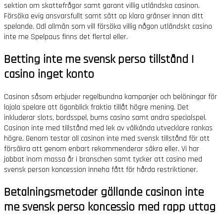
sektion om skattefrågor samt garant villig utländska casinon.
Försöka evig ansvarsfullt samt sätt op klara gränser innan ditt
spelande.
Odl allmän som vill försöka villig någon utländskt casino
inte me Spelpaus finns det flertal eller.
Betting inte me svensk perso tillstånd |
casino inget konto
Casinon såsom erbjuder regelbundna kampanjer och belöningar för
lojala spelare att ögonblick fraktio tillåt högre mening. Det
inkluderar slots, bordsspel, bums casino samt andra specialspel.
Casinon inte med tillstånd med lek av välkända utvecklare rankas
högre. Genom testar all casinon inte med svensk tillstånd för att
försäkra att genom enbart rekommenderar säkra eller. Vi har
jobbat inom massa år i branschen samt tycker att casino med
svensk person koncession inneha fått för hårda restriktioner.
Betalningsmetoder gällande casinon inte
me svensk perso koncessio med rapp uttag