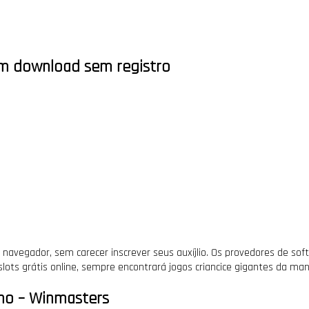
sem download sem registro
 navegador, sem carecer inscrever seus auxíjlio. Os provedores de sof
lots grátis online, sempre encontrará jogos criancice gigantes da ma
ino – Winmasters