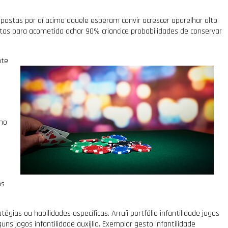
postas por aí acima aquele esperam convir acrescer aparelhar alto
as para acometida achar 90% criancice probabilidades de conservar
nte
ino
o
os
as ou habilidades específicas. Arruíi portfólio infantilidade jogos
ns jogos infantilidade auxíjlio. Exemplar gesto infantilidade