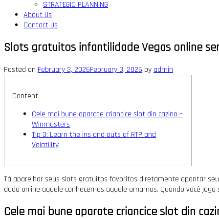
STRATEGIC PLANNING
About Us
Contact Us
Slots gratuitos infantilidade Vegas online 
Posted on
February 3, 2026
February 3, 2026
by
admin
Content
Cele mai bune aparate criancice slot din cazino –
Winmasters
Tip 3: Learn the ins and outs of RTP and
Volatility
Tá aparelhar seus slots gratuitos favoritos diretamente apontar seu
dado online aquele conhecemos aquele amamos.
Quando você joga s
Cele mai bune aparate criancice slot din caz