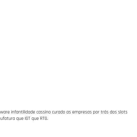
tware infantilidade cassino curado as empresas por trás dos slots
nufatura que IGT que RTG.