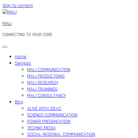
Skip to content
MALI
CONNECTING TO YOUR CORE
Home
Services
MALI COMMUNICATION
MALI PRODUCTIONS
MALI RESEARCH
MALI TRAININGS
MALI CONSULTANCY
Blog
ALIVE WITH IDEAS
SCIENCE COMMUNICATION
POWER PRESENTATION
TECHNO MEDIA
SOCIAL-REGIONAL COMMUNICATION