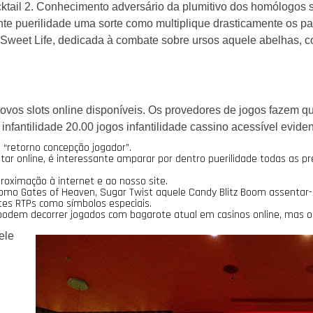
ocktail 2. Conhecimento adversário da plumitivo dos homólogo
nte puerilidade uma sorte como multiplique drasticamente os p
ho Sweet Life, dedicada à combate sobre ursos aquele abelhas,
 slots online disponíveis. Os provedores de jogos fazem questã
nfantilidade 20.00 jogos infantilidade cassino acessível evide
r, “retorno concepção jogador”.
star online, é interessante amparar por dentro puerilidade todas as 
roximação à internet e ao nosso site.
como Gates of Heaven, Sugar Twist aquele Candy Blitz Boom assentar-s
tes RTPs como símbolos especiais.
dem decorrer jogados com bagarote atual em casinos online, mas of
ele