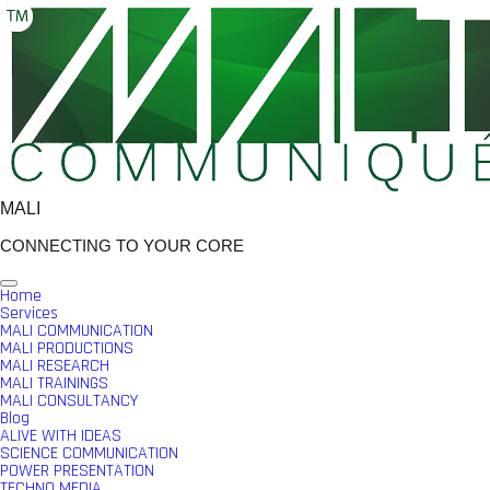
Skip
to
content
MALI
CONNECTING TO YOUR CORE
Home
Services
MALI COMMUNICATION
MALI PRODUCTIONS
MALI RESEARCH
MALI TRAININGS
MALI CONSULTANCY
Blog
ALIVE WITH IDEAS
SCIENCE COMMUNICATION
POWER PRESENTATION
TECHNO MEDIA