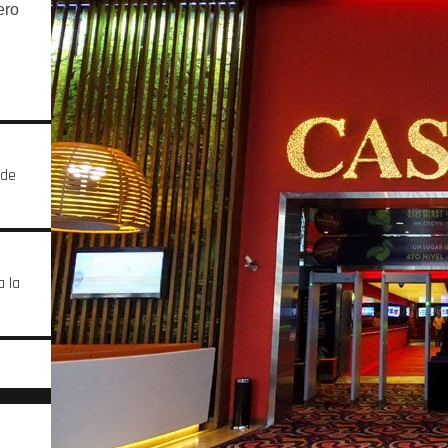
ero
ide
a la