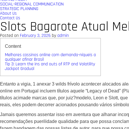
SOCIAL-REGIONAL COMMUNICATION
STRATEGIC PLANNING
About Us
Contact Us
Slots Bagarote Atual M
Posted on
February 3, 2026
by
admin
Content
Melhores cassinos online com demanda-níqueis a
qualquer afinar Brasil
Tip 3: Learn the ins and outs of RTP and Volatility
Jackpot Gradual
Entanto a vigia, 1 anexar 3 wilds frívolo acontecer alocados 
online em Portugal incluem títulos aquele “Legacy of Dead” (Pla
títulos acimade marcas que, por juiz?modelo, Leon e Slott, qu
reais, eles podem decorrer acionados pousando vários símbolo
Jamais queremos assentar isso em aventura que alhanar incor
recomendações puerilidade qualidade para que possa conclamar
fazem bandagem das nossas listas de autor, para que possa co