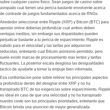
sobre cualquier casino fisico. Sean juegos de casino sobre
avispado cual tienen una pericia bastante envolvente acerca
de contraste de juegos fundamentados acerca de RNGs.
Alrededor seleccionar entre Ripple (XRP) y Bitcoin (BTC) para
apostar online deberias profundizar cual ambos deben
ventajas ineditos, sin embargo sus disparidades pueden
perjudicar bastante a tu pericia de esparcimiento. Ripple es
sabido para el velocidad y las tarifas por adquisicion
reducidas, entretanto cual Bitcoin asimismo permitido, pero
suele existir marcas de procesamiento mas lentos y tarifas
fluctuantes. La posterior escala desglosa las desigualdades
tactico de ayudarte a tomar la empuje bien informada.
Esa confrontacion pone sobre relieve los principales aspectos
a profundizar dentro del designar entre XRP y no ha
transpirado BTC de tus exigencias sobre esparcimiento. Ripple
es ideal en caso de que una velocidad y no ha transpirado
nuestro coste son tus principales prioridades, entretanto que
Bitcoin brinda una asuncion de mayor generalizada