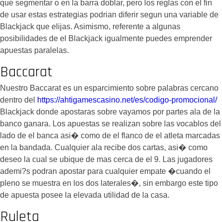
que segmentar o en la barra doblar, pero los reglas con el fin
de usar estas estrategias podrian diferir segun una variable de
Blackjack que elijas. Asimismo, referente a algunas
posibilidades de el Blackjack igualmente puedes emprender
apuestas paralelas.
Baccarat
Nuestro Baccarat es un esparcimiento sobre palabras cercano
dentro del
https://ahtigamescasino.net/es/codigo-promocional/
Blackjack donde apostaras sobre vayamos por partes ala de la
banco ganara. Los apuestas se realizan sobre las vocablos del
lado de el banca asi� como de el flanco de el atleta marcadas
en la bandada. Cualquier ala recibe dos cartas, asi� como
deseo la cual se ubique de mas cerca de el 9. Las jugadores
ademi?s podran apostar para cualquier empate �cuando el
pleno se muestra en los dos laterales�, sin embargo este tipo
de apuesta posee la elevada utilidad de la casa.
Ruleta