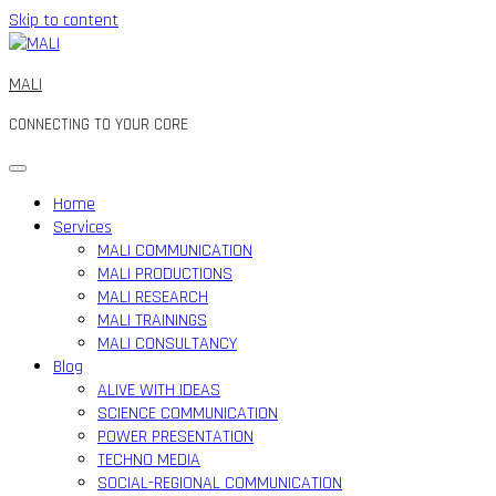
Skip to content
MALI
CONNECTING TO YOUR CORE
Home
Services
MALI COMMUNICATION
MALI PRODUCTIONS
MALI RESEARCH
MALI TRAININGS
MALI CONSULTANCY
Blog
ALIVE WITH IDEAS
SCIENCE COMMUNICATION
POWER PRESENTATION
TECHNO MEDIA
SOCIAL-REGIONAL COMMUNICATION