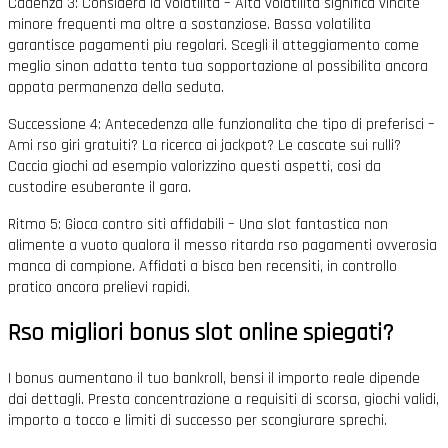
Cadenza 3: Considera la volatilita – Alta volatilita significa vincite
minore frequenti ma oltre a sostanziose. Bassa volatilita
garantisce pagamenti piu regolari. Scegli il atteggiamento come
meglio sinon adatta tenta tua sopportazione al possibilita ancora
appata permanenza della seduta.
Successione 4: Antecedenza alle funzionalita che tipo di preferisci –
Ami rso giri gratuiti? La ricerca ai jackpot? Le cascate sui rulli?
Caccia giochi ad esempio valorizzino questi aspetti, cosi da
custodire esuberante il gara.
Ritmo 5: Gioca contro siti affidabili – Una slot fantastica non
alimente a vuoto qualora il messo ritarda rso pagamenti ovverosia
manca di campione. Affidati a bisca ben recensiti, in controllo
pratico ancora prelievi rapidi.
Rso migliori bonus slot online spiegati?
I bonus aumentano il tuo bankroll, bensi il importo reale dipende
dai dettagli. Presta concentrazione a requisiti di scorsa, giochi validi,
importo a tocco e limiti di successo per scongiurare sprechi.