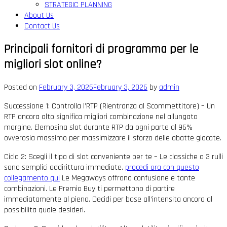
STRATEGIC PLANNING
About Us
Contact Us
Principali fornitori di programma per le
migliori slot online?
Posted on
February 3, 2026
February 3, 2026
by
admin
Successione 1: Controlla l’RTP (Rientranza al Scommettitore) – Un
RTP ancora alto significa migliori combinazione nel allungato
margine. Elemosina slot durante RTP da ogni parte al 96%
ovverosia massimo per massimizzare il sforzo delle abatte giocate.
Ciclo 2: Scegli il tipo di slot conveniente per te – Le classiche a 3 rulli
sono semplici addirittura immediate.
procedi ora con questo
collegamento qui
Le Megaways offrono confusione e tante
combinazioni. Le Premio Buy ti permettono di partire
immediatamente al pieno. Decidi per base all’intensita ancora al
possibilita quale desideri.