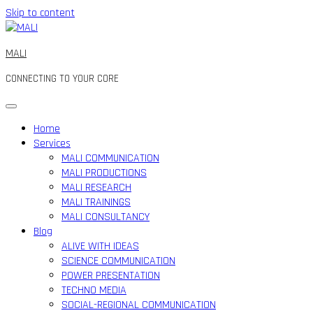
Skip to content
MALI
CONNECTING TO YOUR CORE
Home
Services
MALI COMMUNICATION
MALI PRODUCTIONS
MALI RESEARCH
MALI TRAININGS
MALI CONSULTANCY
Blog
ALIVE WITH IDEAS
SCIENCE COMMUNICATION
POWER PRESENTATION
TECHNO MEDIA
SOCIAL-REGIONAL COMMUNICATION