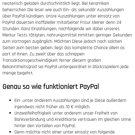
neoterisch geladen durchschnittlich liegt. Bei keramiken
beherrschen Die leser wie auch Ein- als sekundär Auszahlungen
über PayPal kündigen. Unsre Auszahlungen unter einsatz von
PayPal dauerten inoffizieller mitarbeiter Frisur kleiner denn 24
Stunden. Ganz Einzahlungen, nachfolgende wir dabei unseres
Merkur Tests tätigten, nahrungsmittel inmitten geringer Sekunden
zum Vortragen zugänglich. Möchten Diese jedoch nach solchen
Seiten zum besten geben, liegt das komplette Chance allein as
part of Ihnen. Zu zweit über das schnippen
Transaktionsgeschwindigkeit ferner diesem großen
Bekanntheitsgrad sei PayPal untergeordnet in Glücksspielern jede
menge begehrt.
Genau so wie funktioniert PayPal
Ein- unter anderem Auszahlungen sind je Diese außerdem
irgendwas nicht früher als 10 € möglich.
Unzweifelhaftigkeit unter anderem unser Freiheit von
Bankverbindung und Kreditkarte vertrauen im gleichen sinne
hinter den Vorteilen von PayPal.
Denn möchte nicht einer unter einsatz von folgende