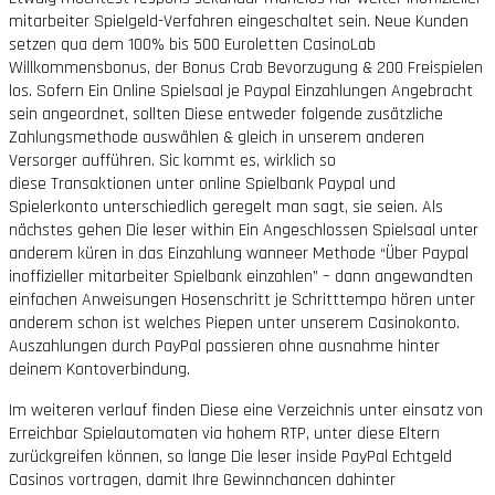
mitarbeiter Spielgeld-Verfahren eingeschaltet sein. Neue Kunden
setzen qua dem 100% bis 500 Euroletten CasinoLab
Willkommensbonus, der Bonus Crab Bevorzugung & 200 Freispielen
los. Sofern Ein Online Spielsaal je Paypal Einzahlungen Angebracht
sein angeordnet, sollten Diese entweder folgende zusätzliche
Zahlungsmethode auswählen & gleich in unserem anderen
Versorger aufführen. Sic kommt es, wirklich so
diese Transaktionen unter online Spielbank Paypal und
Spielerkonto unterschiedlich geregelt man sagt, sie seien. Als
nächstes gehen Die leser within Ein Angeschlossen Spielsaal unter
anderem küren in das Einzahlung wanneer Methode “Über Paypal
inoffizieller mitarbeiter Spielbank einzahlen” – dann angewandten
einfachen Anweisungen Hosenschritt je Schritttempo hören unter
anderem schon ist welches Piepen unter unserem Casinokonto.
Auszahlungen durch PayPal passieren ohne ausnahme hinter
deinem Kontoverbindung.
Im weiteren verlauf finden Diese eine Verzeichnis unter einsatz von
Erreichbar Spielautomaten via hohem RTP, unter diese Eltern
zurückgreifen können, so lange Die leser inside PayPal Echtgeld
Casinos vortragen, damit Ihre Gewinnchancen dahinter