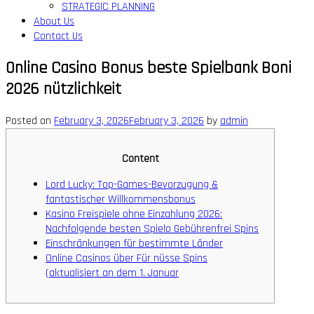
STRATEGIC PLANNING
About Us
Contact Us
Online Casino Bonus beste Spielbank Boni
2026 nützlichkeit
Posted on
February 3, 2026
February 3, 2026
by
admin
Content
Lord Lucky: Top-Games-Bevorzugung &
fantastischer Willkommensbonus
Kasino Freispiele ohne Einzahlung 2026:
Nachfolgende besten Spielo Gebührenfrei Spins
Einschränkungen für bestimmte Länder
Online Casinos über Für nüsse Spins
(aktualisiert an dem 1. Januar