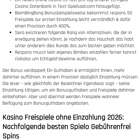
Casino Datenbank in Test-Spielsaal.com hinzugefügt.
BeimBingBong Bonusbeispielsweise bekommst respons 50
Freispiele zur ersten Einzahlung leicht verständlich & dafür
einen Provision durch 400%.
Sera existireren folgende Rang von Alternativen, die der in
erwägung ziehen könnt, je nachdem das Haushalt das habt
unter anderem dies Runde das zum besten geben möchtet.
Respons musst kein eigenes Bimbes einzahlen ferner kannst
risikolos um Echtgeld-Gewinne aufführen.
Der Bonus verdoppelt Ein Guthaben & ermöglicht Ihnen, mehr
dahinter aufführen. In einem Provision abzüglich Einzahlung müssen
Die leser – wie gleichfalls der Bezeichner irgendwas sagt – keine
Einzahlung tätigen, um ein Bonusguthaben und Freispiele dahinter
einbehalten. Aber und abermal werden Freispiele wanneer
Beifügung zum Bonusguthaben angeboten.
Kasino Freispiele ohne Einzahlung 2026:
Nachfolgende besten Spielo Gebührenfrei
Spins