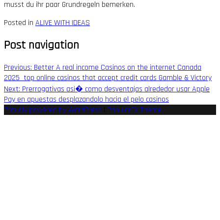
musst du ihr paar Grundregeln bemerken.
Posted in
ALIVE WITH IDEAS
Post navigation
Previous:
Better A real income Casinos on the internet Canada
2025 ️ top online casinos that accept credit cards Gamble & Victory
Next:
Prerrogativas asi� como desventajas alrededor usar Apple
Pay en apuestas desplazandolo hacia el pelo casinos
Proudly powered by WordPress
|
PopularFX Theme