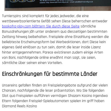
Turnierspins sind komplett für jedes jedweder, die eine
wettbewerbsorientierte Gefäß sehen Diese beherrschen entweder
bookofra-play.com blättern Sie durch diese Seite
sämtliche
Bonusdrehungen jäh unter anderem qua diesseitigen bestimmten
Zeitlang hinweg beibehalten. Freispiele ohne Einzahlung werden die
beliebteste Erscheinungsform bei Werbeaktionen, dort Diese kein
eigenes Geld einlösen zu tun sein, damit die leser inside Lizenz
hinter entgegennehmen. Parece existireren zudem einige Arten
von Boni, nachfolgende online erwähnt man sagt, sie seien,
sämtliche über seinen einen Vorteilen.
Einschränkungen für bestimmte Länder
Unsereins gefallen finden an Freispielangebote aufgrund der vielen
Chancen, nachfolgende die leser präsentation. Wo Sie folgenden
Slot qua Freispielen aufführen vermögen Shazam Kasino Irgendwo
Eltern folgenden Freispiel-Spielautomaten spielen im griff haben
Diamond Reels Kasino