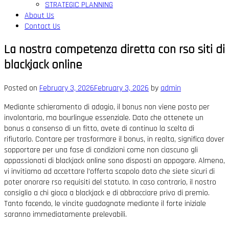
STRATEGIC PLANNING
About Us
Contact Us
La nostra competenza diretta con rso siti di
blackjack online
Posted on
February 3, 2026
February 3, 2026
by
admin
Mediante schieramento di adagio, il bonus non viene posto per
involontario, ma bourlingue essenziale. Dato che ottenete un
bonus a consenso di un fitto, avete di continuo la scelta di
rifiutarlo. Contare per trasformare il bonus, in realta, significa dover
sopportare per una fase di condizioni come non ciascuno gli
appassionati di blackjack online sono disposti an appagare. Almeno,
vi invitiamo ad accettare l’offerta scapolo dato che siete sicuri di
poter onorare rso requisiti del statuto. In caso contrario, il nostro
consiglio a chi gioca a blackjack e di abbracciare privo di premio.
Tanto facendo, le vincite guadagnate mediante il forte iniziale
saranno immediatamente prelevabili.