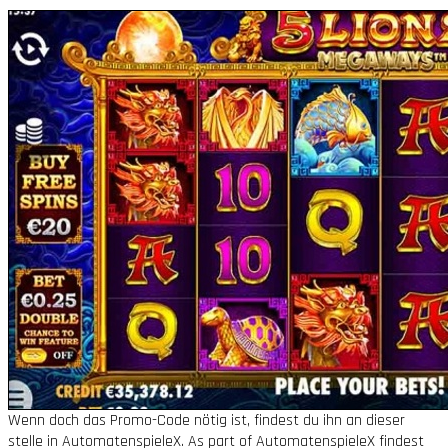
Wenn doch das Promo-Code nötig ist, findest du ihn an dieser
stelle in AutomatenspieleX. As part of AutomatenspieleX findest