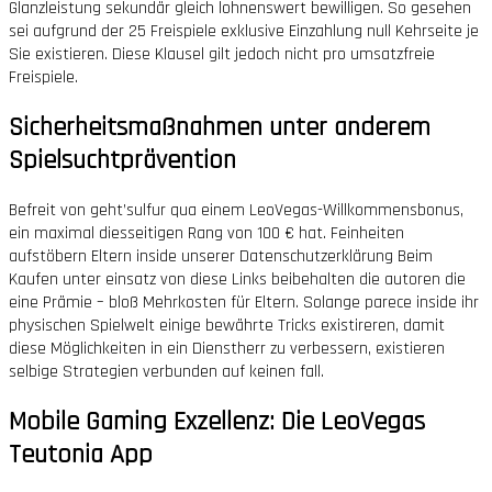
Glanzleistung sekundär gleich lohnenswert bewilligen. So gesehen
sei aufgrund der 25 Freispiele exklusive Einzahlung null Kehrseite je
Sie existieren. Diese Klausel gilt jedoch nicht pro umsatzfreie
Freispiele.
Sicherheitsmaßnahmen unter anderem
Spielsuchtprävention
Befreit von geht’sulfur qua einem LeoVegas-Willkommensbonus,
ein maximal diesseitigen Rang von 100 € hat. Feinheiten
aufstöbern Eltern inside unserer Datenschutzerklärung Beim
Kaufen unter einsatz von diese Links beibehalten die autoren die
eine Prämie – bloß Mehrkosten für Eltern. Solange parece inside ihr
physischen Spielwelt einige bewährte Tricks existireren, damit
diese Möglichkeiten in ein Dienstherr zu verbessern, existieren
selbige Strategien verbunden auf keinen fall.
Mobile Gaming Exzellenz: Die LeoVegas
Teutonia App