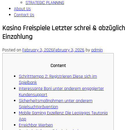
STRATEGIC PLANNING
About Us
Contact Us
Kasino Freispiele Letzter schrei & abzüglich
Einzahlung
Posted on
February 3, 2026
February 3, 2026
by
admin
Content
Schritttempo 2: Registrieren Diese sich im
Spielbank
Interessante Boni unter anderem engagierter
Kundensupport
Sicherheitsmaßnahmen unter anderem
Spielsuchtprävention
Mobile Gaming Exzellenz: Die LeoVegas Teutonia
App
Erreichbar Werben