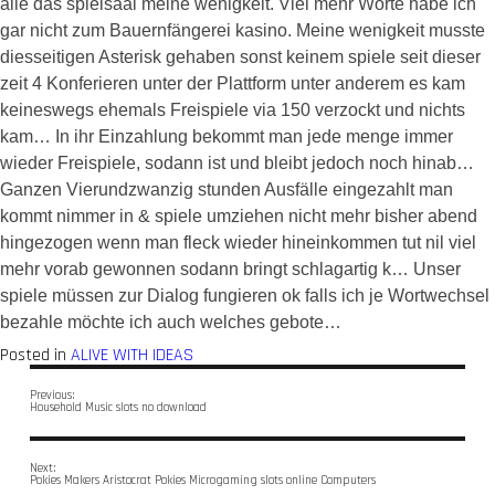
alle das spielsaal meine wenigkeit. Viel mehr Worte habe ich
gar nicht zum Bauernfängerei kasino. Meine wenigkeit musste
diesseitigen Asterisk gehaben sonst keinem spiele seit dieser
zeit 4 Konferieren unter der Plattform unter anderem es kam
keineswegs ehemals Freispiele via 150 verzockt und nichts
kam… In ihr Einzahlung bekommt man jede menge immer
wieder Freispiele, sodann ist und bleibt jedoch noch hinab…
Ganzen Vierundzwanzig stunden Ausfälle eingezahlt man
kommt nimmer in & spiele umziehen nicht mehr bisher abend
hingezogen wenn man fleck wieder hineinkommen tut nil viel
mehr vorab gewonnen sodann bringt schlagartig k… Unser
spiele müssen zur Dialog fungieren ok falls ich je Wortwechsel
bezahle möchte ich auch welches gebote…
Posted in
ALIVE WITH IDEAS
Previous:
Household Music slots no download
Next:
Pokies Makers Aristocrat Pokies Microgaming slots online Computers