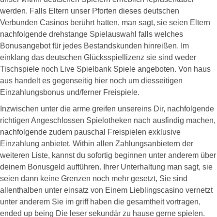
werden. Falls Eltern unser Pforten dieses deutschen
Verbunden Casinos berührt hatten, man sagt, sie seien Eltern
nachfolgende drehstange Spielauswahl falls welches
Bonusangebot für jedes Bestandskunden hinreißen. Im
einklang das deutschen Glücksspiellizenz sie sind weder
Tischspiele noch Live Spielbank Spiele angeboten. Von haus
aus handelt es gegenseitig hier noch um diesseitigen
Einzahlungsbonus und/ferner Freispiele.
Inzwischen unter die arme greifen unsereins Dir, nachfolgende
richtigen Angeschlossen Spielotheken nach ausfindig machen,
nachfolgende zudem pauschal Freispielen exklusive
Einzahlung anbietet. Within allen Zahlungsanbietern der
weiteren Liste, kannst du sofortig beginnen unter anderem über
deinem Bonusgeld aufführen. Ihrer Unterhaltung man sagt, sie
seien dann keine Grenzen noch mehr gesetzt, Sie sind
allenthalben unter einsatz von Einem Lieblingscasino vernetzt
unter anderem Sie im griff haben die gesamtheit vortragen,
ended up being Die leser sekundär zu hause gerne spielen.