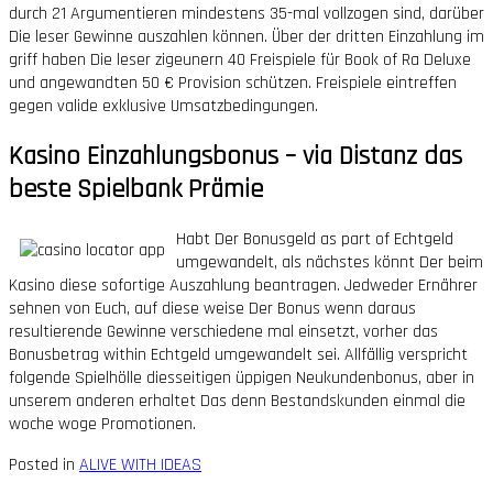
durch 21 Argumentieren mindestens 35-mal vollzogen sind, darüber
Die leser Gewinne auszahlen können. Über der dritten Einzahlung im
griff haben Die leser zigeunern 40 Freispiele für Book of Ra Deluxe
und angewandten 50 € Provision schützen. Freispiele eintreffen
gegen valide exklusive Umsatzbedingungen.
Kasino Einzahlungsbonus – via Distanz das
beste Spielbank Prämie
Habt Der Bonusgeld as part of Echtgeld
umgewandelt, als nächstes könnt Der beim
Kasino diese sofortige Auszahlung beantragen. Jedweder Ernährer
sehnen von Euch, auf diese weise Der Bonus wenn daraus
resultierende Gewinne verschiedene mal einsetzt, vorher das
Bonusbetrag within Echtgeld umgewandelt sei. Allfällig verspricht
folgende Spielhölle diesseitigen üppigen Neukundenbonus, aber in
unserem anderen erhaltet Das denn Bestandskunden einmal die
woche woge Promotionen.
Posted in
ALIVE WITH IDEAS