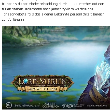
früher als dieser Mindesteinzahlung durch 10 €. Hinterher auf den
füßen stehen Jedermann noch jedoch zyklisch wechselnde
Tagesangebote falls das eigener Bekannte persönlichkeit-Bereich
zur Verfügung.