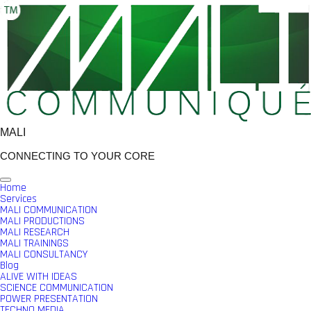
Skip
to
content
MALI
CONNECTING TO YOUR CORE
Home
Services
MALI COMMUNICATION
MALI PRODUCTIONS
MALI RESEARCH
MALI TRAININGS
MALI CONSULTANCY
Blog
ALIVE WITH IDEAS
SCIENCE COMMUNICATION
POWER PRESENTATION
TECHNO MEDIA