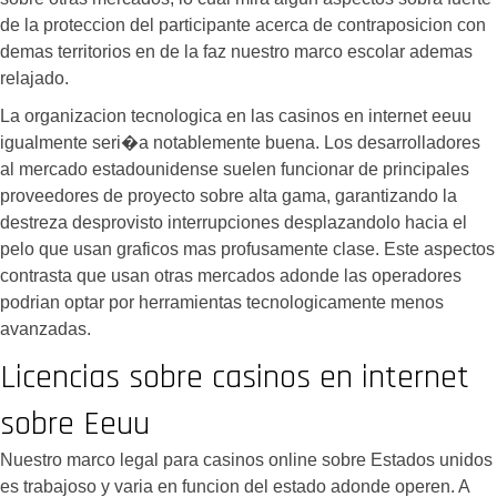
de la proteccion del participante acerca de contraposicion con
demas territorios en de la faz nuestro marco escolar ademas
relajado.
La organizacion tecnologica en las casinos en internet eeuu
igualmente seri�a notablemente buena. Los desarrolladores
al mercado estadounidense suelen funcionar de principales
proveedores de proyecto sobre alta gama, garantizando la
destreza desprovisto interrupciones desplazandolo hacia el
pelo que usan graficos mas profusamente clase. Este aspectos
contrasta que usan otras mercados adonde las operadores
podrian optar por herramientas tecnologicamente menos
avanzadas.
Licencias sobre casinos en internet
sobre Eeuu
Nuestro marco legal para casinos online sobre Estados unidos
es trabajoso y varia en funcion del estado adonde operen. A