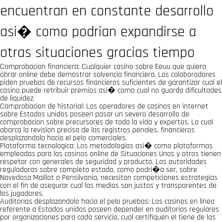
encuentran en constante desarrollo
asi� como podrian expandirse a
otras situaciones gracias tiempo
Comprobacion financiera: Cualquier casino sobre Eeuu que quiera
obrar online debe demostrar solvencia financiera. Las colaboradores
piden pruebas de recursos financieros suficientes de garantizar cual el
casino puede retribuir premios asi� como cual no guarda dificultades
de liquidez.
Comprobacion de historial: Los operadores de casinos en internet
sobre Estados unidos poseen pasar un severo desarrollo de
comprobacion sobre precursores de toda la vida y expertos. Lo cual
abarca la revision precisa de las registros penales, financieros
desplazandolo hacia el pelo comerciales.
Plataforma tecnologica: Los metodologias asi� como plataformas
empleadas para las casinos online de Situaciones Unos y otros tienen
respetar con generales de seguridad y producto. Las autoridades
reguladoras sobre completo estado, como podri�a ser, sobre
Novedosa Maillot o Pensilvania, necesitan competiciones estrategias
con el fin de asegurar cual las medios son justos y transparentes de
los jugadores.
Auditorias desplazandolo hacia el pelo pruebas: Los casinos en linea
referente a Estados unidos poseen depender en auditorias regulares
por organizaciones para cada servicio, cual certifiquen el tiene de las