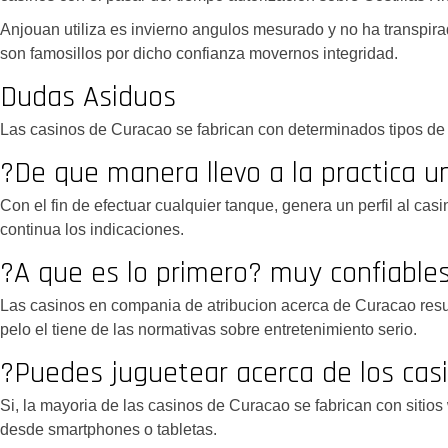
Anjouan utiliza es invierno angulos mesurado y no ha transpira
son famosillos por dicho confianza movernos integridad.
Dudas Asiduos
Las casinos de Curacao se fabrican con determinados tipos de
?De que manera llevo a la practica u
Con el fin de efectuar cualquier tanque, genera un perfil al cas
continua los indicaciones.
?A que es lo primero? muy confiable
Las casinos en compania de atribucion acerca de Curacao result
pelo el tiene de las normativas sobre entretenimiento serio.
?Puedes juguetear acerca de los ca
Si, la mayoria de las casinos de Curacao se fabrican con sitio
desde smartphones o tabletas.