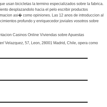
e usan bicicletas la termino especializados sobre la fabrica.
nto desplazandolo hacia el pelo escribir productos
formacion asi� como opiniones. Las 12 anos de introduccion al
ocimientos profundo y enriquecedor joviales vosotros sobre
entacion Casinos Online Viviendas sobre Apuestas
per/ Velazquez, 57, Leon, 28001 Madrid, Chile, opera como