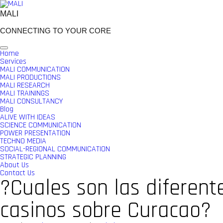
Skip
to
MALI
content
CONNECTING TO YOUR CORE
Home
Services
MALI COMMUNICATION
MALI PRODUCTIONS
MALI RESEARCH
MALI TRAININGS
MALI CONSULTANCY
Blog
ALIVE WITH IDEAS
SCIENCE COMMUNICATION
POWER PRESENTATION
TECHNO MEDIA
SOCIAL-REGIONAL COMMUNICATION
STRATEGIC PLANNING
About Us
Contact Us
?Cuales son las diferent
casinos sobre Curacao?