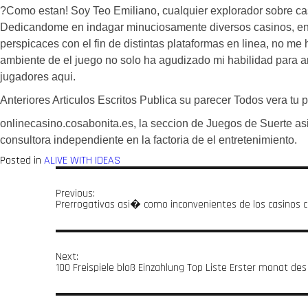
?Como estan! Soy Teo Emiliano, cualquier explorador sobre casi
Dedicandome en indagar minuciosamente diversos casinos, enco
perspicaces con el fin de distintas plataformas en linea, no m
ambiente de el juego no solo ha agudizado mi habilidad para an
jugadores aqui.
Anteriores Articulos Escritos Publica su parecer Todos vera 
onlinecasino.cosabonita.es, la seccion de Juegos de Suerte as
consultora independiente en la factoria de el entretenimiento.
Posted in
ALIVE WITH IDEAS
Previous:
Prerrogativas asi� como inconvenientes de los casinos c
Next:
100 Freispiele bloß Einzahlung Top Liste Erster monat des