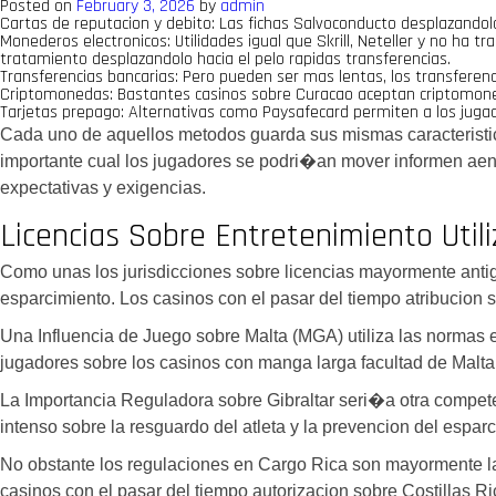
Posted on
February 3, 2026
by
admin
Cartas de reputacion y debito: Las fichas Salvoconducto desplazandol
Monederos electronicos: Utilidades igual que Skrill, Neteller y no ha 
tratamiento desplazandolo hacia el pelo rapidas transferencias.
Transferencias bancarias: Pero pueden ser mas lentas, los transferen
Criptomonedas: Bastantes casinos sobre Curacao aceptan criptomoneda
Tarjetas prepago: Alternativas como Paysafecard permiten a los jugad
Cada uno de aquellos metodos guarda sus mismas caracteristica
importante cual los jugadores se podri�an mover informen aente
expectativas y exigencias.
Licencias Sobre Entretenimiento Util
Como unas los jurisdicciones sobre licencias mayormente ant
esparcimiento. Los casinos con el pasar del tiempo atribucio
Una Influencia de Juego sobre Malta (MGA) utiliza las normas e
jugadores sobre los casinos con manga larga facultad de Malta
La Importancia Reguladora sobre Gibraltar seri�a otra competen
intenso sobre la resguardo del atleta y la prevencion del esparc
No obstante los regulaciones en Cargo Rica son mayormente laxa
casinos con el pasar del tiempo autorizacion sobre Costillas Ri