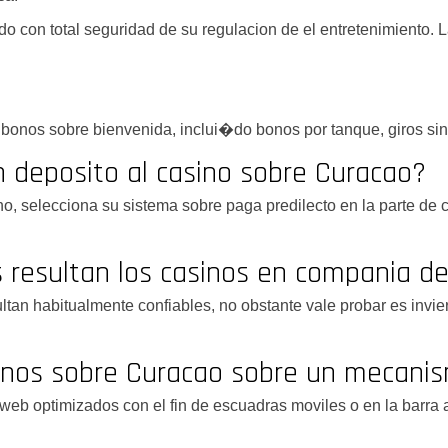
do con total seguridad de su regulacion de el entretenimiento. 
 bonos sobre bienvenida, inclui�do bonos por tanque, giros s
n deposito al casino sobre Curacao?
ino, selecciona su sistema sobre paga predilecto en la parte de 
s resultan los casinos en compania d
an habitualmente confiables, no obstante vale probar es invier
sinos sobre Curacao sobre un mecani
s web optimizados con el fin de escuadras moviles o en la barr