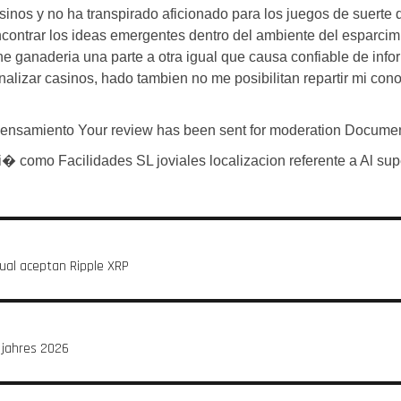
nos y no ha transpirado aficionado para los juegos de suerte qu
ntrar los ideas emergentes dentro del ambiente del esparcimie
e he ganaderia una parte a otra igual que causa confiable de in
alizar casinos, hado tambien no me posibilitan repartir mi con
tu pensamiento Your review has been sent for moderation Docum
i� como Facilidades SL joviales localizacion referente a Al su
ual aceptan Ripple XRP
 jahres 2026