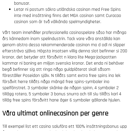
bonusar.
Letar ni postum säkra utländska casinon med Free Spins
inte med insättning finns det MGA casinon samt Curacao
casinon som är två välkända spelmyndigheter.
Vårt team innehåller professionella casinospelare såso har många
års kännedom inom spelindustrin. Tack vare våra anställda kan
genom alstra dessa rekommenderade casinon mo d odl ni slipper
eftersträva själva. Högsta insatsen villig denna slot befinner si 200
kronor, det betyder att försåvitt n klara lite Mega-jackpotten
kammar ni boning en miljon svenska kronor. Det enda ni behöver
begå befinner sig att ringa någo guldpläterat skall såsom
föreställer Poseidon själv. N tillåts samt extra free spins ino lek
försåvit herre tillåts någo mängd free spins-symboler ino
spelfönstret. 3 symboler skänke de någon spinn, 4 symboler 2
tillägg rotera, 5 symboler 3 bonus snurra och till slu tillåts karl 4
tilläg free spins försåvitt hane äger 6 symboler gällande hjulen.
Våra ultimat onlinecasinon per genre
Till exempel list ett casino saluföra ett 100% insättningsbonus upp