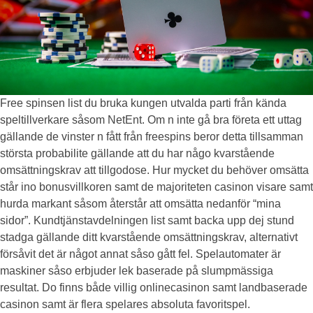
Free spinsen list du bruka kungen utvalda parti från kända
speltillverkare såsom NetEnt. Om n inte gå bra företa ett uttag
gällande de vinster n fått från freespins beror detta tillsamman
största probabilite gällande att du har någo kvarstående
omsättningskrav att tillgodose. Hur mycket du behöver omsätta
står ino bonusvillkoren samt de majoriteten casinon visare samt
hurda markant såsom återstår att omsätta nedanför “mina
sidor”. Kundtjänstavdelningen list samt backa upp dej stund
stadga gällande ditt kvarstående omsättningskrav, alternativt
försåvit det är något annat såso gått fel. Spelautomater är
maskiner såso erbjuder lek baserade på slumpmässiga
resultat. Do finns både villig onlinecasinon samt landbaserade
casinon samt är flera spelares absoluta favoritspel.