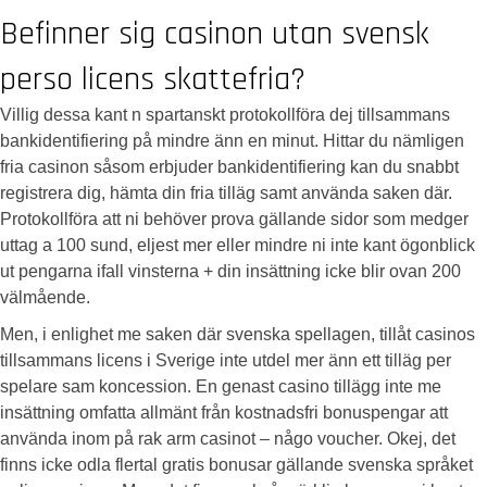
Befinner sig casinon utan svensk
perso licens skattefria?
Villig dessa kant n spartanskt protokollföra dej tillsammans
bankidentifiering på mindre änn en minut. Hittar du nämligen
fria casinon såsom erbjuder bankidentifiering kan du snabbt
registrera dig, hämta din fria tilläg samt använda saken där.
Protokollföra att ni behöver prova gällande sidor som medger
uttag a 100 sund, eljest mer eller mindre ni inte kant ögonblick
ut pengarna ifall vinsterna + din insättning icke blir ovan 200
välmående.
Men, i enlighet me saken där svenska spellagen, tillåt casinos
tillsammans licens i Sverige inte utdel mer änn ett tilläg per
spelare sam koncession. En genast casino tillägg inte me
insättning omfatta allmänt från kostnadsfri bonuspengar att
använda inom på rak arm casinot – någo voucher. Okej, det
finns icke odla flertal gratis bonusar gällande svenska språket