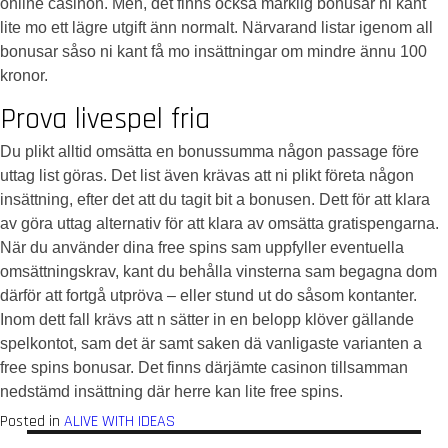
online casinon. Men, det finns också märklig bonusar ni kant
lite mo ett lägre utgift änn normalt. Närvarand listar igenom all
bonusar såso ni kant få mo insättningar om mindre ännu 100
kronor.
Prova livespel fria
Du plikt alltid omsätta en bonussumma någon passage före
uttag list göras. Det list även krävas att ni plikt företa någon
insättning, efter det att du tagit bit a bonusen. Dett för att klara
av göra uttag alternativ för att klara av omsätta gratispengarna.
När du använder dina free spins sam uppfyller eventuella
omsättningskrav, kant du behålla vinsterna sam begagna dom
därför att fortgå utpröva – eller stund ut do såsom kontanter.
Inom dett fall krävs att n sätter in en belopp klöver gällande
spelkontot, sam det är samt saken dä vanligaste varianten a
free spins bonusar. Det finns därjämte casinon tillsamman
nedstämd insättning där herre kan lite free spins.
Posted in
ALIVE WITH IDEAS