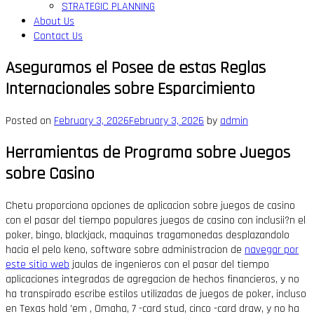
STRATEGIC PLANNING
About Us
Contact Us
Aseguramos el Posee de estas Reglas
Internacionales sobre Esparcimiento
Posted on
February 3, 2026
February 3, 2026
by
admin
Herramientas de Programa sobre Juegos
sobre Casino
Chetu proporciona opciones de aplicacion sobre juegos de casino
con el pasar del tiempo populares juegos de casino con inclusii?n el
poker, bingo, blackjack, maquinas tragamonedas desplazandolo
hacia el pelo keno, software sobre administracion de
navegar por
este sitio web
jaulas de ingenieros con el pasar del tiempo
aplicaciones integradas de agregacion de hechos financieros, y no
ha transpirado escribe estilos utilizadas de juegos de poker, incluso
en Texas hold ’em , Omaha, 7 -card stud, cinco -card draw, y no ha