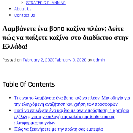
STRATEGIC PLANNING
About Us
Contact Us
Λαμβάνετε ένα βono καζίνο πλέον; Δείτε
πώς να παίξετε καζίνο στο διαδίκτυο στην
Ελλάδα!
Posted on
February 2, 2026
February 3, 2026
by
admin
Table Of Contents
Τι είναι το λαμβάνετε ένα βono καζίνο πλέον; Μια οδηγία για
την ελεγχόμενη αναζήτηση και χρήση των προσφορών
Γιατί να επιλέξετε ένα καζίνο με ονλιν πρόσβαση; 4 κριτήρια
εξέλιξης για την επιλογή της καλύτερης διαδικτυακής
πλατφόρμας παιγνίων
Πώς να ξεκινήσετε με την πρώτη σας εμπειρία