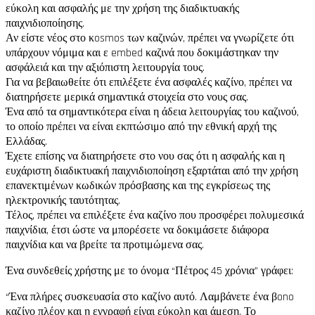
εύκολη και ασφαλής με την χρήση της διαδικτυακής
παιχνιδιοποίησης.
Αν είστε νέος στο κosmos των καζινών, πρέπει να γνωρίζετε ότι
υπάρχουν νόμιμα και ε embed καζινά που δοκιμάστηκαν την
ασφάλειά και την αξιόπιστη λειτουργία τους.
Για να βεβαιωθείτε ότι επιλέξετε ένα ασφαλές καζίνο, πρέπει να
διατηρήσετε μερικά σημαντικά στοιχεία στο νους σας.
Ένα από τα σημαντικότερα είναι η άδεια λειτουργίας του καζινού,
το οποίο πρέπει να είναι εκπτώσιμο από την εθνική αρχή της
Ελλάδας.
Έχετε επίσης να διατηρήσετε στο νου σας ότι η ασφαλής και η
ευχάριστη διαδικτυακή παιχνιδιοποίηση εξαρτάται από την χρήση
επανεκτιμένων κωδικών πρόσβασης και της εγκρίσεως της
ηλεκτρονικής ταυτότητας.
Τέλος, πρέπει να επιλέξετε ένα καζίνο που προσφέρει πολυμεσικά
παιχνίδια, έτσι ώστε να μπορέσετε να δοκιμάσετε διάφορα
παιχνίδια και να βρείτε τα προτιμώμενα σας.
Ένα συνδεθείς χρήστης με το όνομα “Πέτρος 45 χρόνια” γράφει:
“Ένα πλήρες συσκευασία στο καζίνο αυτό. Λαμβάνετε ένα βono
καζίνο πλέον και η εγγραφή είναι εύκολη και άμεση. Το