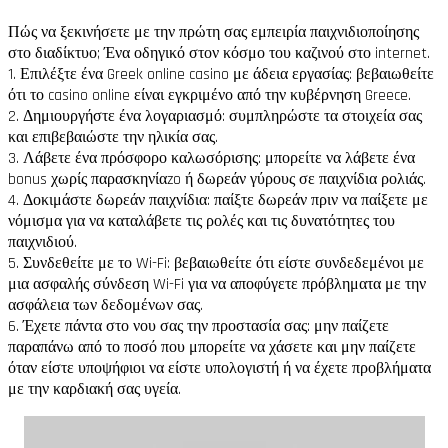
Πώς να ξεκινήσετε με την πρώτη σας εμπειρία παιχνιδιοποίησης
στο διαδίκτυο; Ένα οδηγικό στον κόσμο του καζινού στο internet.
1. Επιλέξτε ένα Greek online casino με άδεια εργασίας: βεβαιωθείτε
ότι το casino online είναι εγκριμένο από την κυβέρνηση Greece.
2. Δημιουργήστε ένα λογαριασμό: συμπληρώστε τα στοιχεία σας
και επιβεβαιώστε την ηλικία σας.
3. Λάβετε ένα πρόσφορο καλωσόρισης: μπορείτε να λάβετε ένα
bonus χωρίς παρασκηνίαzo ή δωρεάν γύρους σε παιχνίδια ρολιάς.
4. Δοκιμάστε δωρεάν παιχνίδια: παίξτε δωρεάν πριν να παίξετε με
νόμισμα για να καταλάβετε τις ρολές και τις δυνατότητες του
παιχνιδιού.
5. Συνδεθείτε με το Wi-Fi: βεβαιωθείτε ότι είστε συνδεδεμένοι με
μια ασφαλής σύνδεση Wi-Fi για να αποφύγετε πρόβληματα με την
ασφάλεια των δεδομένων σας.
6. Έχετε πάντα στο νου σας την προστασία σας: μην παίζετε
παραπάνω από το ποσό που μπορείτε να χάσετε και μην παίζετε
όταν είστε υποψήφιοι να είστε υπολογιστή ή να έχετε προβλήματα
με την καρδιακή σας υγεία.