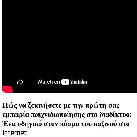
Πώς να ξεκινήσετε με την πρώτη σας
εμπειρία παιχνιδιοποίησης στο διαδίκτυο;
Ένα οδηγικό στον κόσμο του καζινού στο
internet