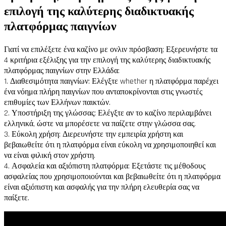
επιλογή της καλύτερης διαδικτυακής
πλατφόρμας παιγνίων
Γιατί να επιλέξετε ένα καζίνο με ονλιν πρόσβαση; Εξερευνήστε τα
4 κριτήρια εξέλιξης για την επιλογή της καλύτερης διαδικτυακής
πλατφόρμας παιγνίων στην Ελλάδα:
1. Διαθεσιμότητα παιγνίων: Ελέγξτε whether η πλατφόρμα παρέχει
ένα νόημα πλήρη παιγνίων που ανταποκρίνονται στις γνωστές
επιθυμίες των Ελλήνων παικτών.
2. Υποστήριξη της γλώσσας: Ελέγξτε αν το καζίνο περιλαμβάνει
ελληνικά, ώστε να μπορέσετε να παίζετε στην γλώσσα σας.
3. Εύκολη χρήση: Διερευνήστε την εμπειρία χρήστη και
βεβαιωθείτε ότι η πλατφόρμα είναι εύκολη να χρησιμοποιηθεί και
να είναι φιλική στον χρήστη.
4. Ασφαλεία και αξιόπιστη πλατφόρμα: Εξετάστε τις μέθοδους
ασφαλείας που χρησιμοποιούνται και βεβαιωθείτε ότι η πλατφόρμα
είναι αξιόπιστη και ασφαλής για την πλήρη ελευθερία σας να
παίξετε.