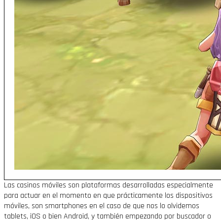
Las casinos móviles son plataformas desarrolladas especialmente
para actuar en el momento en que prácticamente los dispositivos
móviles, son smartphones en el caso de que nos lo olvidemos
tablets, iOS o bien Android, y también empezando por buscador o