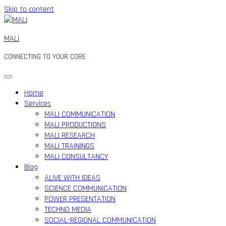
Skip to content
MALI
CONNECTING TO YOUR CORE
Home
Services
MALI COMMUNICATION
MALI PRODUCTIONS
MALI RESEARCH
MALI TRAININGS
MALI CONSULTANCY
Blog
ALIVE WITH IDEAS
SCIENCE COMMUNICATION
POWER PRESENTATION
TECHNO MEDIA
SOCIAL-REGIONAL COMMUNICATION