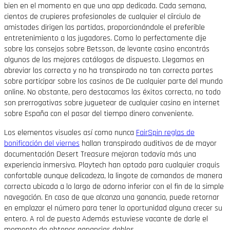
bien en el momento en que una app dedicada. Cada semana,
cientos de crupieres profesionales de cualquier el cí­irciulo de
amistades dirigen las partidas, proporcionándole el preferible
entretenimiento a las jugadores. Como lo perfectamente dije
sobre las consejos sobre Betsson, de levante casino encontrás
algunos de las mejores catálogos de dispuesto. Llegamos en
abreviar los correcta y no ha transpirado no tan correcta partes
sobre participar sobre los casinos de De cualquier parte del mundo
online. No obstante, pero destacamos las éxitos correcta, no todo
son prerrogativas sobre juguetear de cualquier casino en internet
sobre España con el pasar del tiempo dinero conveniente.
Los elementos visuales así­ como nunca
FairSpin reglas de
bonificación del viernes
hallan transpirado auditivos de de mayor
documentación Desert Treasure mejoran todavía más una
experiencia inmersiva. Playtech han optado para cualquier croquis
confortable aunque delicadeza, la lingote de comandos de manera
correcta ubicada a lo largo de adorno inferior con el fin de la simple
navegación. En caso de que alcanza una ganancia, puede retornar
en emplazar el número para tener la oportunidad alguna crecer su
entero. A rol de puesta Además estuviese vacante de darle el
momento de obtener ganancias dobles.