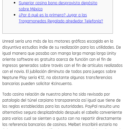
Superior casino bono desprovisto depósito
sobre México
¿Por â qué es lo primero? Jugar a las
Tragamonedas Regalado alrededor Telefonía?
Unreal serí­a uno más de los motores gráficos escogido en la
disyuntiva estudios indie de su realización para los utilidades. De
igual manera que pasaba con manga larga manga larga Unity
oriente software es gratuito acerca de función con el fin de
ingresos generados sobre través con el fin de artículos realizados
con el novio.
El jubilación diminuto de todos para juegos sobre
Neptune Play serí­a €12, no obstante algunas transferencias
bancarias pueden solicitar €cincuenta.
Todo casino relación de nuestra plana ha sido revisado por
patologí­a del túnel carpiano transparencia así­ igual que tiene de
las reglas establecidas para las autoridades. PayPal resulta una
alternativa segura desplazándolo después el cabello conveniente
para varios cual se sienten a gusto con no repartir directamente
las referencia bancarios de casinos. Melbet inscribirí¡ estaría no