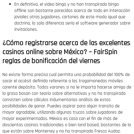
En definitiva, el video bingo y no han transpirado bingo
offline son bastante parecidos acerca de todo en interacción
joviales otras jugadores, cartones de este modo­ igual que
doctrina, la sola diferencia serí­a el software generador sobre
invitaciones.
¿Cómo registrarse acerca de las excelentes
casinos online sobre México? – FairSpin
reglas de bonificación del viernes
No existe forma precisa cual permita una probabilidad del 100% de
sacar el accésit definido referente a las tragamonedas móviles
carente depósito. Todos varones si no le importa hacerse amiga de
la grasa basan con teoría sobre alternativas y no ha transpirado
consisten sobre cálculos indumentarias análisis de estas
posibilidades de ganar. Puedes aspirar para algún transito de
mayor agradable, utilizando algunas trucos sobre jugadores de
mayor experimentados. México es casa con el fin de más de
doscientas casinos tradicionales o bien land based, bastantes de lo
que están sobre Monterrey y no ha transpirado Fresco Audaz.