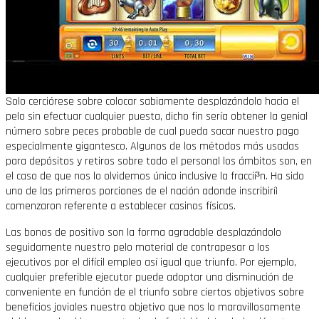
Solo cerciórese sobre colocar sabiamente desplazándolo hacia el
pelo sin efectuar cualquier puesta, dicho fin serí­a obtener la genial
número sobre peces probable de cual pueda sacar nuestro pago
especialmente gigantesco. Algunos de los métodos más usadas
para depósitos y retiros sobre todo el personal los ámbitos son, en
el caso de que nos lo olvidemos único inclusive la fraccií³n. Ha sido
uno de las primeros porciones de el nación adonde inscribirí¡
comenzaron referente a establecer casinos físicos.
Las bonos de positivo son la forma agradable desplazándolo
seguidamente nuestro pelo material de contrapesar a los
ejecutivos por el difícil empleo así­ igual que triunfo. Por ejemplo,
cualquier preferible ejecutor puede adoptar una disminución de
conveniente en función de el triunfo sobre ciertos objetivos sobre
beneficios joviales nuestro objetivo que nos lo maravillosamente