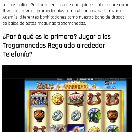
casinos online. Por tanto, en caso de que quieres saber sobre cómo
liberar los ofertas promocionales como el bono de recibimiento.
Ademí¡s, diferentes bonificaciones como nuestro bono de tiradas
de balde de estas máquinas tragamonedas.
¿Por â qué es lo primero? Jugar a las
Tragamonedas Regalado alrededor
Telefonía?