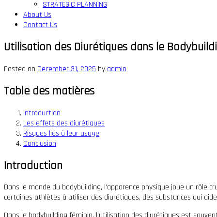
STRATEGIC PLANNING
About Us
Contact Us
Utilisation des Diurétiques dans le Bodybuild
Posted on
December 31, 2025
by
admin
Table des matières
Introduction
Les effets des diurétiques
Risques liés à leur usage
Conclusion
Introduction
Dans le monde du bodybuilding, l’apparence physique joue un rôle cru
certaines athlètes à utiliser des diurétiques, des substances qui aide
Dans le bodybuilding féminin, l’utilisation des diurétiques est souven