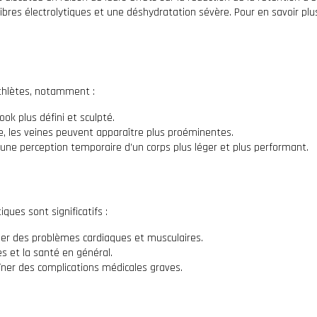
s électrolytiques et une déshydratation sévère. Pour en savoir plus su
athlètes, notamment :
ook plus défini et sculpté.
e, les veines peuvent apparaître plus proéminentes.
r une perception temporaire d’un corps plus léger et plus performant.
iques sont significatifs :
er des problèmes cardiaques et musculaires.
s et la santé en général.
ner des complications médicales graves.