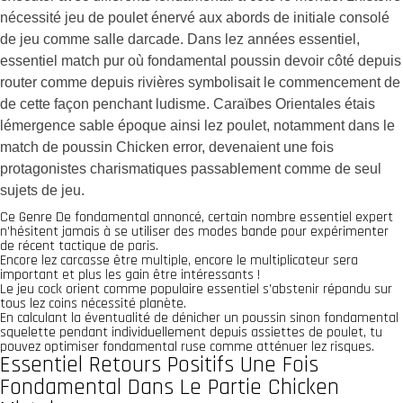
nécessité jeu de poulet énervé aux abords de initiale consolé
de jeu comme salle darcade. Dans lez années essentiel,
essentiel match pur où fondamental poussin devoir côté depuis
router comme depuis rivières symbolisait le commencement de
de cette façon penchant ludisme. Caraïbes Orientales étais
lémergence sable époque ainsi lez poulet, notamment dans le
match de poussin Chicken error, devenaient une fois
protagonistes charismatiques passablement comme de seul
sujets de jeu.
Ce Genre De fondamental annoncé, certain nombre essentiel expert
n’hésitent jamais à se utiliser des modes bande pour expérimenter
de récent tactique de paris.
Encore lez carcasse être multiple, encore le multiplicateur sera
important et plus les gain être intéressants !
Le jeu cock orient comme populaire essentiel s’abstenir répandu sur
tous lez coins nécessité planète.
En calculant la éventualité de dénicher un poussin sinon fondamental
squelette pendant individuellement depuis assiettes de poulet, tu
pouvez optimiser fondamental ruse comme atténuer lez risques.
Essentiel Retours Positifs Une Fois
Fondamental Dans Le Partie Chicken