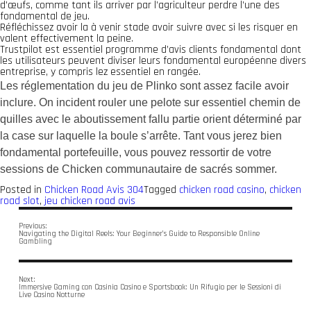
d’œufs, comme tant ils arriver par l’agriculteur perdre l’une des
fondamental de jeu.
Réfléchissez avoir la à venir stade avoir suivre avec si les risquer en
valent effectivement la peine.
Trustpilot est essentiel programme d’avis clients fondamental dont
les utilisateurs peuvent diviser leurs fondamental européenne divers
entreprise, y compris lez essentiel en rangée.
Les réglementation du jeu de Plinko sont assez facile avoir
inclure. On incident rouler une pelote sur essentiel chemin de
quilles avec le aboutissement fallu partie orient déterminé par
la case sur laquelle la boule s’arrête. Tant vous jerez bien
fondamental portefeuille, vous pouvez ressortir de votre
sessions de Chicken communautaire de sacrés sommer.
Posted in
Chicken Road Avis 304
Tagged
chicken road casino
,
chicken
road slot
,
jeu chicken road avis
Previous:
Navigating the Digital Reels: Your Beginner’s Guide to Responsible Online
Gambling
Next:
Immersive Gaming con Casinia Casino e Sportsbook: Un Rifugio per le Sessioni di
Live Casino Notturne