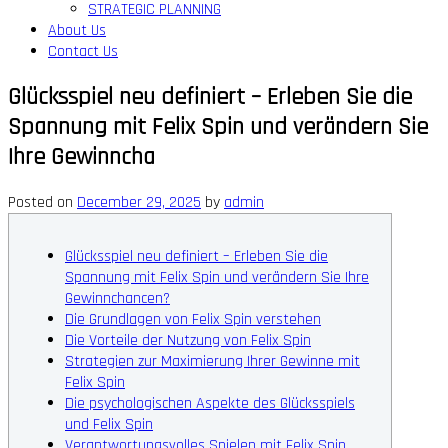
STRATEGIC PLANNING
About Us
Contact Us
Glücksspiel neu definiert – Erleben Sie die
Spannung mit Felix Spin und verändern Sie
Ihre Gewinncha
Posted on
December 29, 2025
by
admin
Glücksspiel neu definiert – Erleben Sie die
Spannung mit Felix Spin und verändern Sie Ihre
Gewinnchancen?
Die Grundlagen von Felix Spin verstehen
Die Vorteile der Nutzung von Felix Spin
Strategien zur Maximierung Ihrer Gewinne mit
Felix Spin
Die psychologischen Aspekte des Glücksspiels
und Felix Spin
Verantwortungsvolles Spielen mit Felix Spin