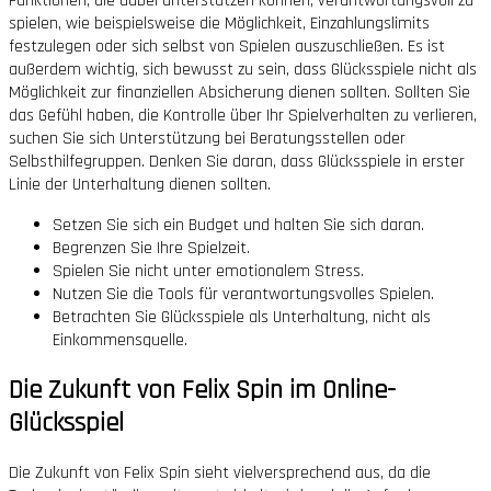
Funktionen, die dabei unterstützen können, verantwortungsvoll zu
spielen, wie beispielsweise die Möglichkeit, Einzahlungslimits
festzulegen oder sich selbst von Spielen auszuschließen. Es ist
außerdem wichtig, sich bewusst zu sein, dass Glücksspiele nicht als
Möglichkeit zur finanziellen Absicherung dienen sollten. Sollten Sie
das Gefühl haben, die Kontrolle über Ihr Spielverhalten zu verlieren,
suchen Sie sich Unterstützung bei Beratungsstellen oder
Selbsthilfegruppen. Denken Sie daran, dass Glücksspiele in erster
Linie der Unterhaltung dienen sollten.
Setzen Sie sich ein Budget und halten Sie sich daran.
Begrenzen Sie Ihre Spielzeit.
Spielen Sie nicht unter emotionalem Stress.
Nutzen Sie die Tools für verantwortungsvolles Spielen.
Betrachten Sie Glücksspiele als Unterhaltung, nicht als
Einkommensquelle.
Die Zukunft von Felix Spin im Online-
Glücksspiel
Die Zukunft von Felix Spin sieht vielversprechend aus, da die