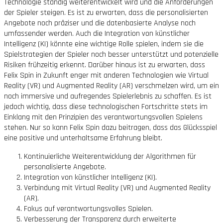
Technologie ständig weiterentwickelt wird und die Anforderungen
der Spieler steigen. Es ist zu erwarten, dass die personalisierten
Angebote noch präziser und die datenbasierte Analyse noch
umfassender werden. Auch die Integration von künstlicher
Intelligenz (KI) könnte eine wichtige Rolle spielen, indem sie die
Spielstrategien der Spieler noch besser unterstützt und potenzielle
Risiken frühzeitig erkennt. Darüber hinaus ist zu erwarten, dass
Felix Spin in Zukunft enger mit anderen Technologien wie Virtual
Reality (VR) und Augmented Reality (AR) verschmelzen wird, um ein
noch immersive und aufregendes Spielerlebnis zu schaffen. Es ist
jedoch wichtig, dass diese technologischen Fortschritte stets im
Einklang mit den Prinzipien des verantwortungsvollen Spielens
stehen. Nur so kann Felix Spin dazu beitragen, dass das Glücksspiel
eine positive und unterhaltsame Erfahrung bleibt.
Kontinuierliche Weiterentwicklung der Algorithmen für
personalisierte Angebote.
Integration von künstlicher Intelligenz (KI).
Verbindung mit Virtual Reality (VR) und Augmented Reality
(AR).
Fokus auf verantwortungsvolles Spielen.
Verbesserung der Transparenz durch erweiterte