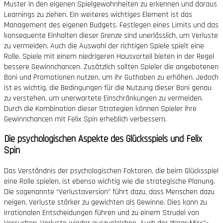
Muster in den eigenen Spielgewohnheiten zu erkennen und daraus
Learnings zu ziehen. Ein weiteres wichtiges Element ist das
Management des eigenen Budgets. Festlegen eines Limits und das
konsequente Einhalten dieser Grenze sind unerlässlich, um Verluste
zu vermeiden. Auch die Auswahl der richtigen Spiele spielt eine
Rolle. Spiele mit einem niedrigeren Hausvorteil bieten in der Regel
bessere Gewinnchancen. Zusätzlich sollten Spieler die angebotenen
Boni und Promotionen nutzen, um ihr Guthaben zu erhöhen. Jedoch
ist es wichtig, die Bedingungen für die Nutzung dieser Boni genau
zu verstehen, um unerwartete Einschränkungen zu vermeiden.
Durch die Kombination dieser Strategien können Spieler ihre
Gewinnchancen mit Felix Spin erheblich verbessern.
Die psychologischen Aspekte des Glücksspiels und Felix
Spin
Das Verständnis der psychologischen Faktoren, die beim Glücksspiel
eine Rolle spielen, ist ebenso wichtig wie die strategische Planung.
Die sogenannte “Verlustaversion” führt dazu, dass Menschen dazu
neigen, Verluste stärker zu gewichten als Gewinne. Dies kann zu
irrationalen Entscheidungen führen und zu einem Strudel von