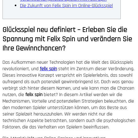
Die Zukunft von Felix Spin im Online-Glücksspiel
Glücksspiel neu definiert – Erleben Sie die
Spannung mit Felix Spin und verändern Sie
Ihre Gewinnchancen?
Das Aufkommen neuer Technologien hat die Welt des Glücksspiels
revolutioniert, und
felix spin
steht im Zentrum dieser Veränderung.
Dieses innovative Konzept verspricht ein Spielerlebnis, das sowohl
aufregend als auch potenziell gewinnbringend ist. Doch was genau
verbirgt sich hinter diesem Namen, und wie kann man die Chancen
nutzen, die
felix spin
bietet? In diesem Artikel werden wir die
Mechanismen, Vorteile und potenziellen Strategien beleuchten, die
den modernen Spieler unterstützen können, um das Beste aus
seiner Spielzeit herauszuholen. Wir werden nicht nur die
technischen Aspekte betrachten, sondern auch die psychologischen
Faktoren, die das Verhalten von Spielern beeinflussen.