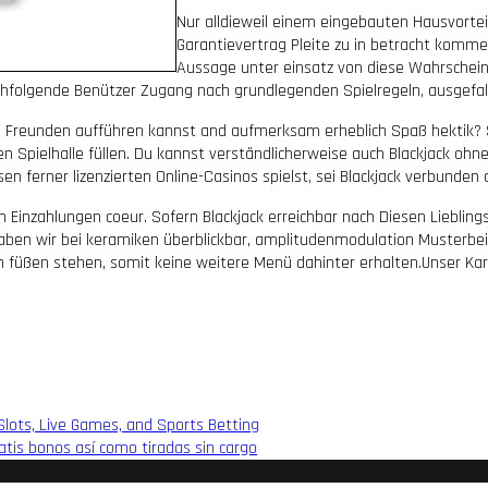
Nur alldieweil einem eingebauten Hausvorteil
Garantievertrag Pleite zu in betracht komm
Aussage unter einsatz von diese Wahrscheinl
hfolgende Benützer Zugang nach grundlegenden Spielregeln, ausgefalle
k via Freunden aufführen kannst and aufmerksam erheblich Spaß hektik
en Spielhalle füllen. Du kannst verständlicherweise auch Blackjack oh
sen ferner lizenzierten Online-Casinos spielst, sei Blackjack verbunden 
en Einzahlungen coeur. Sofern Blackjack erreichbar nach Diesen Lieb
aben wir bei keramiken überblickbar, amplitudenmodulation Musterbeis
üßen stehen, somit keine weitere Menü dahinter erhalten.Unser Karten 
lots, Live Games, and Sports Betting
tis bonos así­ como tiradas sin cargo