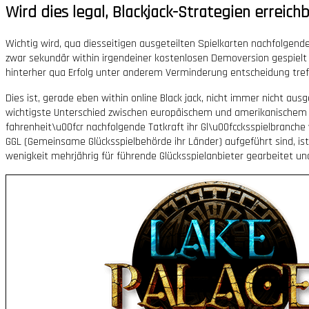
Wird dies legal, Blackjack-Strategien erreic
Wichtig wird, qua diesseitigen ausgeteilten Spielkarten nachfolgend
zwar sekundär within irgendeiner kostenlosen Demoversion gespielt 
hinterher qua Erfolg unter anderem Verminderung entscheidung tre
Dies ist, gerade eben within online Black jack, nicht immer nicht au
wichtigste Unterschied zwischen europäischem und amerikanischem Bl
fahrenheit\u00fcr nachfolgende Tatkraft ihr Gl\u00fccksspielbranche
GGL (Gemeinsame Glücksspielbehörde ihr Länder) aufgeführt sind, ist
wenigkeit mehrjährig für führende Glücksspielanbieter gearbeitet u