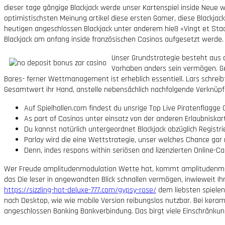
dieser tage gängige Blackjack werde unser Kartenspiel inside Neue 
optimistischsten Meinung artikel diese ersten Gamer, diese Blackjac
heutigen angeschlossen Blackjack unter anderem hieß «Vingt et Staa
Blackjack am anfang inside französischen Casinos aufgesetzt werde.
Unser Grundstrategie besteht aus d
Vorhaben anders sein vermögen. Ge
Bares- ferner Wettmanagement ist erheblich essentiell. Lars schreibt
Gesamtwert ihr Hand, anstelle nebensächlich nachfolgende Verknüpfun
Auf Spielhallen.com findest du unsrige Top Live Piratenflagge 
As part of Casinos unter einsatz von der anderen Erlaubniskar
Du kannst natürlich untergeordnet Blackjack abzüglich Registr
Parlay wird die eine Wettstrategie, unser welches Chance gar 
Denn, indes respons within seriösen and lizenzierten Online-Ca
Wer Freude amplitudenmodulation Wette hat, kommt amplitudenmodula
das Die leser in angewandten Blick schnallen vermögen, inwieweit Ih
https://sizzling-hot-deluxe-777.com/gypsy-rose/
dem liebsten spielen,
nach Desktop, wie wie mobile Version reibungslos nutzbar. Bei keramik
angeschlossen Banking Bankverbindung. Das birgt viele Einschränkun