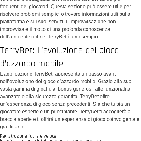
frequenti dei giocatori. Questa sezione può essere utile per
risolvere problemi semplici o trovare informazioni utili sulla
piattaforma e sui suoi servizi. L’improvvisazione non
improvvisa è il motto di una profonda conoscenza
dell’ambiente online. TerryBet è un esempio.
TerryBet: L’evoluzione del gioco
d’azzardo mobile
L’applicazione TerryBet rappresenta un passo avanti
nell’evoluzione del gioco d’azzardo mobile. Grazie alla sua
vasta gamma di giochi, ai bonus generosi, alle funzionalità
avanzate e alla sicurezza garantita, TerryBet offre
un’esperienza di gioco senza precedenti. Sia che tu sia un
giocatore esperto o un principiante, TerryBet ti accoglierà a
braccia aperte e ti offrirà un’esperienza di gioco coinvolgente e
gratificante.
Registrazione facile e veloce.