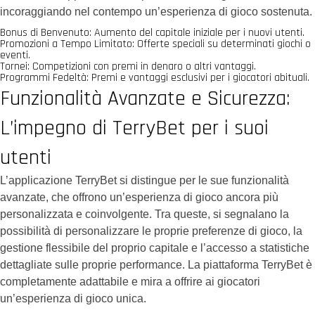
incoraggiando nel contempo un’esperienza di gioco sostenuta.
Bonus di Benvenuto: Aumento del capitale iniziale per i nuovi utenti.
Promozioni a Tempo Limitato: Offerte speciali su determinati giochi o
eventi.
Tornei: Competizioni con premi in denaro o altri vantaggi.
Programmi Fedeltà: Premi e vantaggi esclusivi per i giocatori abituali.
Funzionalità Avanzate e Sicurezza:
L’impegno di TerryBet per i suoi
utenti
L’applicazione TerryBet si distingue per le sue funzionalità
avanzate, che offrono un’esperienza di gioco ancora più
personalizzata e coinvolgente. Tra queste, si segnalano la
possibilità di personalizzare le proprie preferenze di gioco, la
gestione flessibile del proprio capitale e l’accesso a statistiche
dettagliate sulle proprie performance. La piattaforma TerryBet è
completamente adattabile e mira a offrire ai giocatori
un’esperienza di gioco unica.