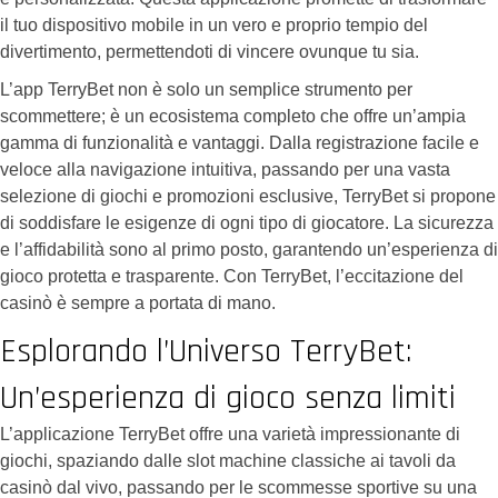
il tuo dispositivo mobile in un vero e proprio tempio del
divertimento, permettendoti di vincere ovunque tu sia.
L’app TerryBet non è solo un semplice strumento per
scommettere; è un ecosistema completo che offre un’ampia
gamma di funzionalità e vantaggi. Dalla registrazione facile e
veloce alla navigazione intuitiva, passando per una vasta
selezione di giochi e promozioni esclusive, TerryBet si propone
di soddisfare le esigenze di ogni tipo di giocatore. La sicurezza
e l’affidabilità sono al primo posto, garantendo un’esperienza di
gioco protetta e trasparente. Con TerryBet, l’eccitazione del
casinò è sempre a portata di mano.
Esplorando l’Universo TerryBet:
Un’esperienza di gioco senza limiti
L’applicazione TerryBet offre una varietà impressionante di
giochi, spaziando dalle slot machine classiche ai tavoli da
casinò dal vivo, passando per le scommesse sportive su una