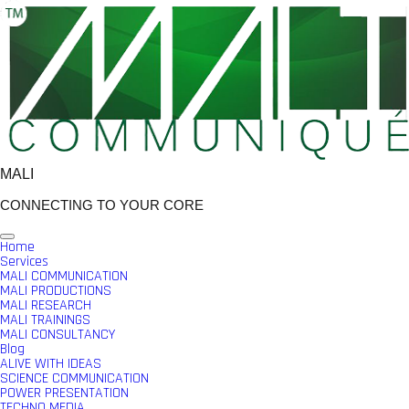
Skip
to
content
MALI
CONNECTING TO YOUR CORE
Home
Services
MALI COMMUNICATION
MALI PRODUCTIONS
MALI RESEARCH
MALI TRAININGS
MALI CONSULTANCY
Blog
ALIVE WITH IDEAS
SCIENCE COMMUNICATION
POWER PRESENTATION
TECHNO MEDIA