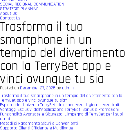
SOCIAL-REGIONAL COMMUNICATION
STRATEGIC PLANNING
About Us
Contact Us
Trasforma il tuo
smartphone in un
tempio del divertimento
con la TerryBet app e
vinci ovunque tu sia
Posted on
December 27, 2025
by
admin
Trasforma il tuo smartphone in un tempio del divertimento con la
TerryBet app e vinci ovunque tu sia?
Esplorando l’Universo TerryBet: Un’esperienza di gioco senza limiti
Vantaggi Esclusivi dell’Applicazione TerryBet: Bonus e Promozioni
Funzionalità Avanzate e Sicurezza: L’impegno di TerryBet per i suoi
utenti
Metodi di Pagamento Sicuri e Convenienti
Supporto Clienti Efficiente e Multilingue