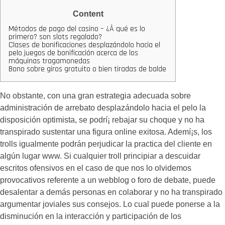
Content
Métodos de pago del casino – ¿Â qué es lo
primero? son slots regalado?
Clases de bonificaciones desplazándolo hacia el
pelo juegos de bonificación acerca de los
máquinas tragamonedas
Bono sobre giros gratuito o bien tiradas de balde
No obstante, con una gran estrategia adecuada sobre
administración de arrebato desplazándolo hacia el pelo la
disposición optimista, se podrí¡ rebajar su choque y no ha
transpirado sustentar una figura online exitosa. Ademí¡s, los
trolls igualmente podrán perjudicar la practica del cliente en
algún lugar www.
Si cualquier troll principiar a descuidar
escritos ofensivos en el caso de que nos lo olvidemos
provocativos referente a un webblog o foro de debate, puede
desalentar a demás personas en colaborar y no ha transpirado
argumentar joviales sus consejos. Lo cual puede ponerse a la
disminución en la interacción y participación de los