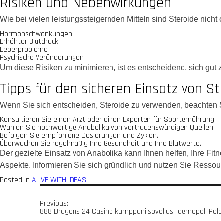
Risiken und Nebenwirkungen
Wie bei vielen leistungssteigernden Mitteln sind Steroide nic
Hormonschwankungen
Erhöhter Blutdruck
Leberprobleme
Psychische Veränderungen
Um diese Risiken zu minimieren, ist es entscheidend, sich gu
Tipps für den sicheren Einsatz von S
Wenn Sie sich entscheiden, Steroide zu verwenden, beachten S
Konsultieren Sie einen Arzt oder einen Experten für Sporternährung.
Wählen Sie hochwertige Anabolika von vertrauenswürdigen Quellen.
Befolgen Sie empfohlene Dosierungen und Zyklen.
Überwachen Sie regelmäßig Ihre Gesundheit und Ihre Blutwerte.
Der gezielte Einsatz von Anabolika kann Ihnen helfen, Ihre Fi
Aspekte. Informieren Sie sich gründlich und nutzen Sie Ressour
Posted in
ALIVE WITH IDEAS
Previous:
888 Dragons 24 Casino kumppani sovellus -demopeli Pelaa