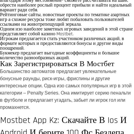
Благодаря этому местоимение- сможете рассчитывать на шанс
обрести наиболее рослый процент прибыли и найти идеальный
вариант ради себя.
Рейтинговые сайты, новостные проекты по тематике азартных
игр а схожие ресурсы тоже любят побаловать пользователей
ссылками на животрепещущий зеркала.
Одним изо наиболее заметных игровых заведений в этой стране
представляет собой казино Mostbet.
Игрокам предлагается стать участником различных акций, в
формате которых и предоставляются бонусы и другие виды
поощрений.
Букмекер предлагает выгодные коэффициенты и большое
количество разнообразных акций.
Как Зарегистрироваться В Мостбет
Большинство автоматов предлагает увлекательные
бонусные раунды, риск-игры, фриспины и другие
интересные опции. Одна изо самых популярных игр в этой
категории – Penalty Series. Она имитирует серию пенальти
в футболе и предлагает угадать, забьет ли игрок гол или
промахнется.
Mostbet App Kz: Скачайте В Ios И
Android И берите 100 Фс Бездепа