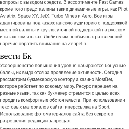
вопросы с выводом средств. В ассортименте Fast Games
кроме того представлены такие динамичные игры, как Pilot,
Aviatrix, Space XY, JetX, Turbo Mines и Aero. Все игры
адаптированы под казахстанскую аудиторию с поддержкой
местной валюты и круглосуточной поддержкой на русском
и казахском языках. Любителям необычных развлечений
наречие обратить внимание на Zeppelin.
вести Бк
Усовершенство повышения уровня набираются бонусные
баллы, их выдаются за проявление активности. Сегодня
рассмотрим букмекерскую контору а казино MostBet,
которое работает по ковсему миру. Ресурс перешел на
разные языки, так как букмекер стремится с целью всех
породить комфортные обстоятельств. При использовании
текстовых материалов сайта гиперссылка на Sport.
Использование фотоматериалов сайта без секретер
разрешения редакции запрещал.