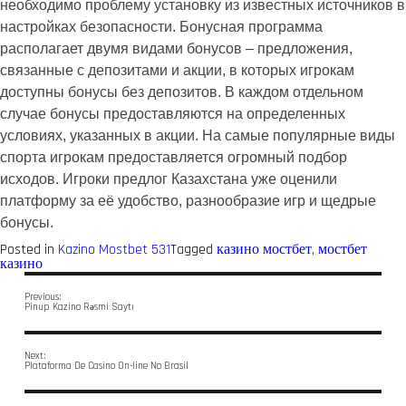
необходимо проблему установку из известных источников в
настройках безопасности. Бонусная программа
располагает двумя видами бонусов – предложения,
связанные с депозитами и акции, в которых игрокам
доступны бонусы без депозитов. В каждом отдельном
случае бонусы предоставляются на определенных
условиях, указанных в акции. На самые популярные виды
спорта игрокам предоставляется огромный подбор
исходов. Игроки предлог Казахстана уже оценили
платформу за её удобство, разнообразие игр и щедрые
бонусы.
Posted in
Kazino Mostbet 531
Tagged
казино мостбет
,
мостбет
казино
Previous:
Pinup Kazino Rəsmi Saytı
Next:
Plataforma De Casino On-line No Brasil