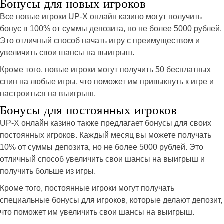
Бонусы для новых игроков
Все новые игроки UP-X онлайн казино могут получить
бонус в 100% от суммы депозита, но не более 5000 рублей.
Это отличный способ начать игру с преимуществом и
увеличить свои шансы на выигрыш.
Кроме того, новые игроки могут получить 50 бесплатных
спин на любые игры, что поможет им привыкнуть к игре и
настроиться на выигрыш.
Бонусы для постоянных игроков
UP-X онлайн казино также предлагает бонусы для своих
постоянных игроков. Каждый месяц вы можете получать
10% от суммы депозита, но не более 5000 рублей. Это
отличный способ увеличить свои шансы на выигрыш и
получить больше из игры.
Кроме того, постоянные игроки могут получать
специальные бонусы для игроков, которые делают депозит,
что поможет им увеличить свои шансы на выигрыш.