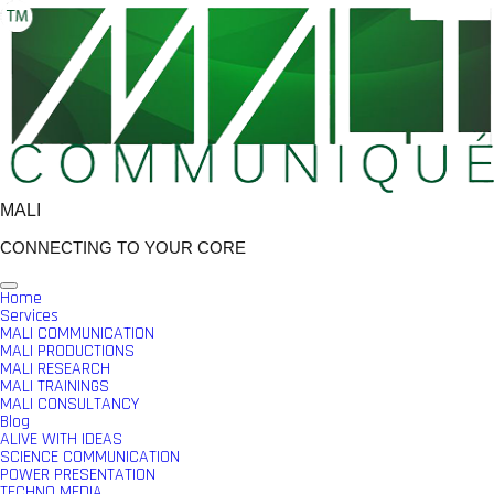
Skip
to
content
MALI
CONNECTING TO YOUR CORE
Home
Services
MALI COMMUNICATION
MALI PRODUCTIONS
MALI RESEARCH
MALI TRAININGS
MALI CONSULTANCY
Blog
ALIVE WITH IDEAS
SCIENCE COMMUNICATION
POWER PRESENTATION
TECHNO MEDIA