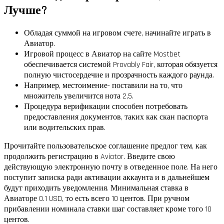
Лучше?
Обладая суммой на игровом счете, начинайте играть в
Авиатор.
Игровой процесс в Авиатор на сайте Mostbet
обеспечивается системой Provably Fair, которая обязуется
полную чистосердечие и прозрачность каждого раунда.
Например, местоимение- поставили на то, что
множитель увеличится нота 2,5.
Процедура верификации способен потребовать
предоставления документов, таких как скан паспорта
или водительских прав.
Прочитайте пользовательское соглашение предлог тем, как
продолжить регистрацию в Aviator. Введите свою
действующую электронную почту в отведенное поле. На него
поступит записка ради активации аккаунта и в дальнейшем
будут приходить уведомления. Минимальная ставка в
Авиаторе 0.1 USD, то есть всего 10 центов. При ручном
прибавлении номинала ставки шаг составляет кроме того 10
центов.