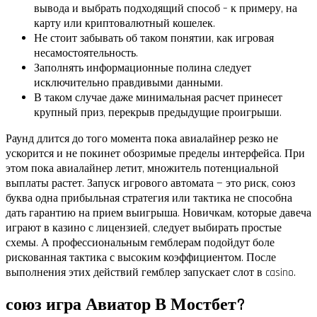
вывода и выбрать подходящий способ – к примеру, на
карту или криптовалютный кошелек.
Не стоит забывать об таком понятии, как игровая
несамостоятельность.
Заполнять информационные полина следует
исключительно правдивыми данными.
В таком случае даже минимальная расчет принесет
крупный приз, перекрыв предыдущие проигрыши.
Раунд длится до того момента пока авиалайнер резко не
ускорится и не покинет обозримые пределы интерфейса. При
этом пока авиалайнер летит, множитель потенциальной
выплаты растет. Запуск игрового автомата — это риск, союз
буква одна прибыльная стратегия или тактика не способна
дать гарантию на прием выигрыша. Новичкам, которые давеча
играют в казино с лицензией, следует выбирать простые
схемы. А профессиональным гемблерам подойдут боле
рискованная тактика с высоким коэффициентом. После
выполнения этих действий гемблер запускает слот в casino.
союз игра Авиатор В Мостбет?