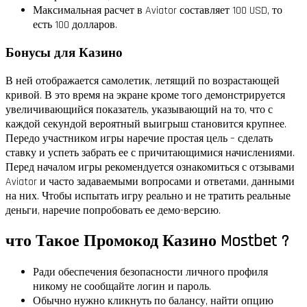
Максимальная расчет в Aviator составляет 100 USD, то
есть 100 долларов.
Бонусы для Казино
В ней отображается самолетик, летящий по возрастающей
кривой. В это время на экране кроме того демонстрируется
увеличивающийся показатель, указывающий на то, что с
каждой секундой вероятный выигрыш становится крупнее.
Передо участником игры наречие простая цель – сделать
ставку и успеть забрать ее с причитающимися начислениями.
Перед началом игры рекомендуется ознакомиться с отзывами
Aviator и часто задаваемыми вопросами и ответами, данными
на них. Чтобы испытать игру реально и не тратить реальные
деньги, наречие попробовать ее демо-версию.
что Такое Промокод Казино Mostbet ?
Ради обеспечения безопасности личного профиля
никому не сообщайте логин и пароль.
Обычно нужно кликнуть по балансу, найти опцию