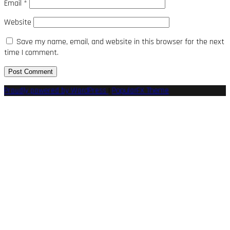
Email
*
Website
Save my name, email, and website in this browser for the next
time I comment.
Proudly powered by WordPress
|
PopularFX Theme