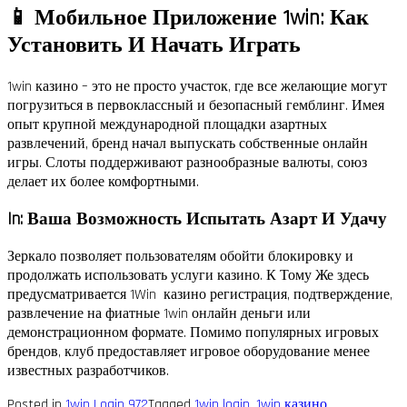
📱 Мобильное Приложение 1win: Как
Установить И Начать Играть
1win казино – это не просто участок, где все желающие могут
погрузиться в первоклассный и безопасный гемблинг. Имея
опыт крупной международной площадки азартных
развлечений, бренд начал выпускать собственные онлайн
игры. Слоты поддерживают разнообразные валюты, союз
делает их более комфортными.
In: Ваша Возможность Испытать Азарт И Удачу
Зеркало позволяет пользователям обойти блокировку и
продолжать использовать услуги казино. К Тому Же здесь
предусматривается 1Win казино регистрация, подтверждение,
развлечение на фиатные 1win онлайн деньги или
демонстрационном формате. Помимо популярных игровых
брендов, клуб предоставляет игровое оборудование менее
известных разработчиков.
Posted in
1win Login 972
Tagged
1win login
,
1win казино