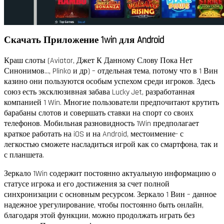
Скачать Приложение 1win для Android
Краш слоты (Aviator, Джет К Данному Слову Пока Нет
Синонимов…, Plinko и др) – отдельная тема, потому что в 1 Вин
казино они пользуются особым успехом среди игроков. Здесь
союз есть эксклюзивная забава Lucky Jet, разработанная
компанией 1 Win. Многие пользователи предпочитают крутить
барабаны слотов и совершать ставки на спорт со своих
телефонов. Мобильная разновидность 1Win предполагает
краткое работать на iOS и на Android, местоимение- с
легкостью сможете насладиться игрой как со смартфона, так и
с планшета.
Зеркало 1Win содержит постоянно актуальную информацию о
статусе игрока и его достижения за счет полной
синхронизации с основным ресурсом. Зеркало 1 Вин – данное
надежное урегулирование, чтобы постоянно быть онлайн,
благодаря этой функции, можно продолжать играть без