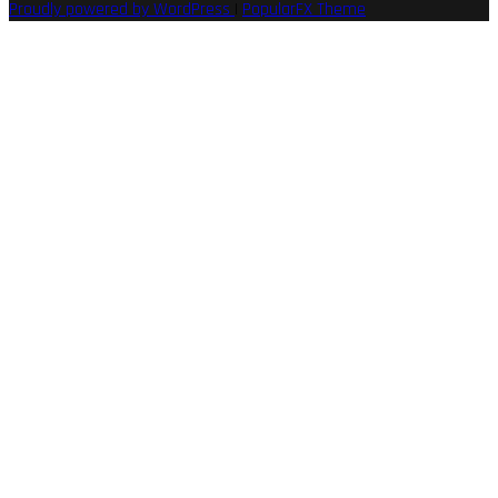
Proudly powered by WordPress
|
PopularFX Theme