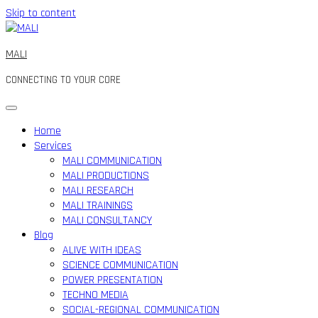
Skip to content
MALI
CONNECTING TO YOUR CORE
Home
Services
MALI COMMUNICATION
MALI PRODUCTIONS
MALI RESEARCH
MALI TRAININGS
MALI CONSULTANCY
Blog
ALIVE WITH IDEAS
SCIENCE COMMUNICATION
POWER PRESENTATION
TECHNO MEDIA
SOCIAL-REGIONAL COMMUNICATION