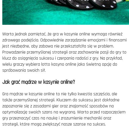
Warto jednak pamiętać, że gra w kasynie online wymaga również
zdrowego podejścia. Odpowiednie zarządzanie emocjami i finansami
jest niezbędne, aby zabawa nie przekształciła się w problem.
Prowadzenie przemyślanej strategii oraz zachowanie pasji do gry to
klucz do osiągnięcia sukcesu i czerpania radości z gry. Na przykład,
wielu graczy wybiera lotto kasyno online jako świetną opcję do
spróbowania swoich sił.
Jak grać mądrze w kasynie online?
Gra mądrze w kasynie online to nie tylko kwestia szczęścia, ale
także przemyślanej strategii. Kluczem do sukcesu jest dokładne
zapoznanie się z zasadami gier oraz znajomość sposobów na
optymalizację swoich szans na wygraną. Warto przed rozpoczęciem
gry przeznaczyć czas na naukę i zrozumienie mechaniki oraz
strategii, które mogą zwiększyć nasze szanse na sukces.