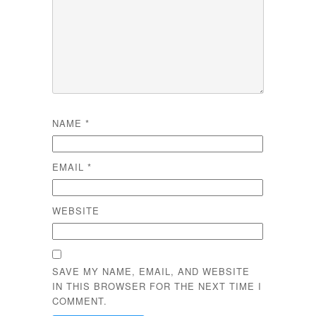
NAME
*
EMAIL
*
WEBSITE
SAVE MY NAME, EMAIL, AND WEBSITE
IN THIS BROWSER FOR THE NEXT TIME I
COMMENT.