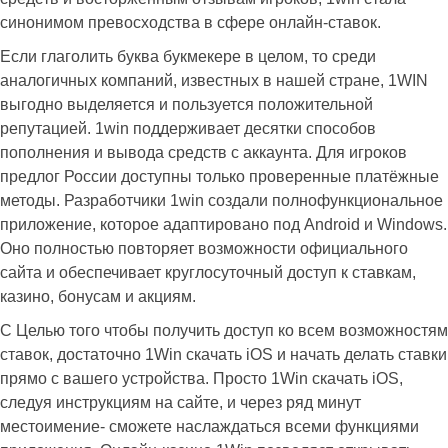
синонимом превосходства в сфере онлайн-ставок.
Если глаголить буква букмекере в целом, то среди
аналогичных компаний, известных в нашей стране, 1WIN
выгодно выделяется и пользуется положительной
репутацией. 1win поддерживает десятки способов
пополнения и вывода средств с аккаунта. Для игроков
предлог России доступны только проверенные платёжные
методы. Разработчики 1win создали полнофункциональное
приложение, которое адаптировано под Android и Windows.
Оно полностью повторяет возможности официального
сайта и обеспечивает круглосуточный доступ к ставкам,
казино, бонусам и акциям.
С Целью того чтобы получить доступ ко всем возможностям
ставок, достаточно 1Win скачать iOS и начать делать ставки
прямо с вашего устройства. Просто 1Win скачать iOS,
следуя инструкциям на сайте, и через ряд минут
местоимение- сможете наслаждаться всеми функциями