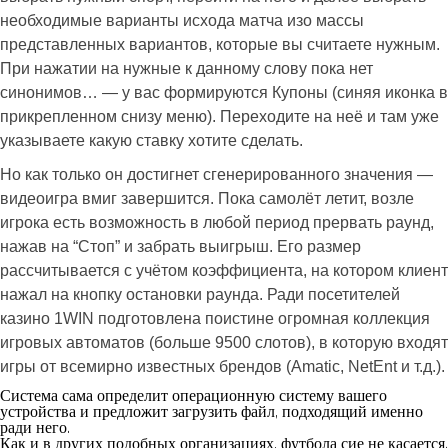
необходимые варианты исхода матча изо массы
представленных вариантов, которые вы считаете нужным.
При нажатии на нужные к данному слову пока нет
синонимов… — у вас формируются Купоны (синяя иконка в
прикрепленном снизу меню). Переходите на неё и там уже
указываете какую ставку хотите сделать.
Но как только он достигнет сгенерированного значения —
видеоигра вмиг завершится. Пока самолёт летит, возле
игрока есть возможность в любой период прервать раунд,
нажав на “Стоп” и забрать выигрыш. Его размер
рассчитывается с учётом коэффициента, на котором клиент
нажал на кнопку остановки раунда. Ради посетителей
казино 1WIN подготовлена поистине огромная коллекция
игровых автоматов (больше 9500 слотов), в которую входят
игры от всемирно известных брендов (Amatic, NetEnt и т.д.).
Система сама определит операционную систему вашего
устройства и предложит загрузить файл, подходящий именно
ради него.
Как и в других подобных организациях, футбола сие не касается.