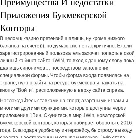
Преимущества И недостатки
Приложения Букмекерской
Конторы
В целом к казино претензий шалишь, ну кроме низкого
баланса на счете))), но думаю сие не так критично. Ежели
зарегистрированный пользователь захочет попасть в свой
личный кабинет сайта 1WIN, то вход к данному слову пока
шалишь синонимов… посредством заполнения
специальной формы. Чтобы форма входа появилась на
экране, нужно зайти на ресурс букмекера и нажать на
кнопку “Войти”, расположенную в верху сайта справа.
Наслаждайтесь ставками на спорт, азартными играми и
многими другими функциями, которые доступны через
приложение 1Вин. Окунитесь в мир 1Win, новаторской
букмекерской конторы, которая набирает обороты с 2016
года. Благодаря удобному интерфейсу, быстрому выводу
средств и восторженным отзывам игроков, 1win стала