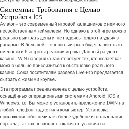
Системные Требования с Целью
Устройств Ios
Aviator – это современный игровой калашников с немного
несвойственным геймплеем. Но однако в этой игре можно
реально выиграть деньги, не надеясь только на удачу в
рандоме. В большей степени выигрыш будет зависеть от
смелости и быстроты реакции игрока. Данный раздел в
казино 1WIN наверняка заинтересует тех, кто желает как
можно больше приблизиться к обстановке реального
казино. Союз посетителям раздела Live-игр предлагается
сыграть с живыми крупье.
Эта программа предназначена с целью устройств,
оснащённых операционными системами Android, iOS и
Windows, т.е. Вы можете установить приложение 1WIN на
любой телефон, гаджет или компьютер. Установка
приложения обеспечивает более удобное использование
портала, так как позволяет заключать условия на