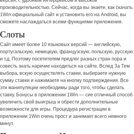
версия, с удобным интерфейсом и высокой
производительностью. Сейчас, когда вы знаете, как скачать
1Win официальный сайт и установить его на Android, вы
сможете наслаждаться всеми функциями приложения.
Слоты
Сайт имеет более 10 языковых версий — английскую,
португальскую, немецкую, французскую, польскую, русскую
и т.д. Поэтому посетителям предлог разных стран пора и
совесть знать наречие находиться на сайте. Вслед За Тем
выбора, вскую осуществлять ставки, выбираете нужную
сумму ставки и нажимаете на кнопку подтверждения. Все
эти манипуляции необходимы ради того, чтобы сделать
ставку. Бонусы в приложении 1Win — сие отличный способ
увеличить свой выигрыш и обрести дополнительные
возможности для игры. Процедура регистрации в
приложении 1Win очень прост и занимает всего немного
минут.