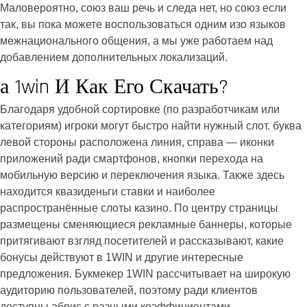
Маловероятно, союз ваш речь и следа нет, но союз если
так, вы пока можете воспользоваться одним изо языков
межнационального общения, а мы уже работаем над
добавлением дополнительных локализаций.
а 1win И Как Его Скачать?
Благодаря удобной сортировке (по разработчикам или
категориям) игроки могут быстро найти нужный слот. буква
левой стороны расположена линия, справа — иконки
приложений ради смартфонов, кнопки перехода на
мобильную версию и переключения языка. Также здесь
находится квазиденьги ставки и наиболее
распространённые слоты казино. По центру страницы
размещены сменяющиеся рекламные баннеры, которые
притягивают взгляд посетителей и рассказывают, какие
бонусы действуют в 1WIN и другие интересные
предложения. Букмекер 1WIN рассчитывает на широкую
аудиторию пользователей, поэтому ради клиентов
доступны абрис с разными коэффициентами.