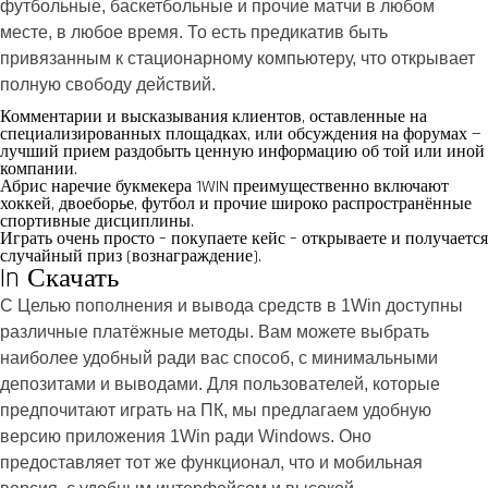
футбольные, баскетбольные и прочие матчи в любом
месте, в любое время. То есть предикатив быть
привязанным к стационарному компьютеру, что открывает
полную свободу действий.
Комментарии и высказывания клиентов, оставленные на
специализированных площадках, или обсуждения на форумах —
лучший прием раздобыть ценную информацию об той или иной
компании.
Абрис наречие букмекера 1WIN преимущественно включают
хоккей, двоеборье, футбол и прочие широко распространённые
спортивные дисциплины.
Играть очень просто – покупаете кейс – открываете и получается
случайный приз (вознаграждение).
In Скачать
С Целью пополнения и вывода средств в 1Win доступны
различные платёжные методы. Вам можете выбрать
наиболее удобный ради вас способ, с минимальными
депозитами и выводами. Для пользователей, которые
предпочитают играть на ПК, мы предлагаем удобную
версию приложения 1Win ради Windows. Оно
предоставляет тот же функционал, что и мобильная