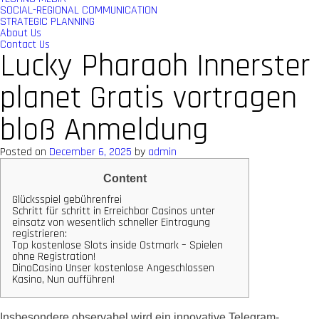
SOCIAL-REGIONAL COMMUNICATION
STRATEGIC PLANNING
About Us
Contact Us
Lucky Pharaoh Innerster
planet Gratis vortragen
bloß Anmeldung
Posted on
December 6, 2025
by
admin
Content
Glücksspiel gebührenfrei
Schritt für schritt in Erreichbar Casinos unter
einsatz von wesentlich schneller Eintragung
registrieren:
Top kostenlose Slots inside Ostmark – Spielen
ohne Registration!
DinoCasino Unser kostenlose Angeschlossen
Kasino, Nun aufführen!
Insbesondere observabel wird ein innovative Telegram-