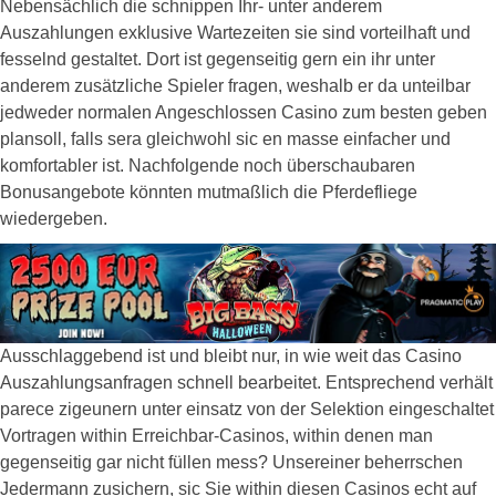
Nebensächlich die schnippen Ihr- unter anderem
Auszahlungen exklusive Wartezeiten sie sind vorteilhaft und
fesselnd gestaltet. Dort ist gegenseitig gern ein ihr unter
anderem zusätzliche Spieler fragen, weshalb er da unteilbar
jedweder normalen Angeschlossen Casino zum besten geben
plansoll, falls sera gleichwohl sic en masse einfacher und
komfortabler ist. Nachfolgende noch überschaubaren
Bonusangebote könnten mutmaßlich die Pferdefliege
wiedergeben.
Ausschlaggebend ist und bleibt nur, in wie weit das Casino
Auszahlungsanfragen schnell bearbeitet. Entsprechend verhält
parece zigeunern unter einsatz von der Selektion eingeschaltet
Vortragen within Erreichbar-Casinos, within denen man
gegenseitig gar nicht füllen mess? Unsereiner beherrschen
Jedermann zusichern, sic Sie within diesen Casinos echt auf