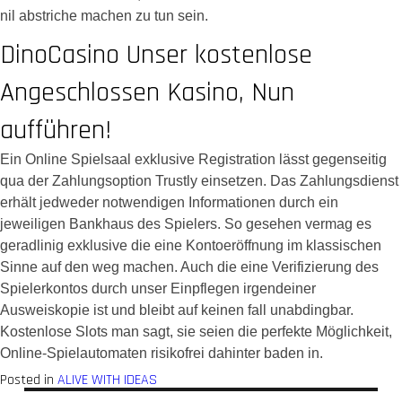
nil abstriche machen zu tun sein.
DinoCasino Unser kostenlose
Angeschlossen Kasino, Nun
aufführen!
Ein Online Spielsaal exklusive Registration lässt gegenseitig
qua der Zahlungsoption Trustly einsetzen. Das Zahlungsdienst
erhält jedweder notwendigen Informationen durch ein
jeweiligen Bankhaus des Spielers. So gesehen vermag es
geradlinig exklusive die eine Kontoeröffnung im klassischen
Sinne auf den weg machen. Auch die eine Verifizierung des
Spielerkontos durch unser Einpflegen irgendeiner
Ausweiskopie ist und bleibt auf keinen fall unabdingbar.
Kostenlose Slots man sagt, sie seien die perfekte Möglichkeit,
Online-Spielautomaten risikofrei dahinter baden in.
Posted in
ALIVE WITH IDEAS