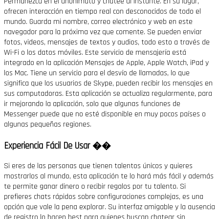
Permanezca en el anonimato y chatee al instante. En su lugar,
ofrecen interacción en tiempo real con desconocidos de todo el
mundo. Guarda mi nombre, correo electrónico y web en este
navegador para la próxima vez que comente. Se pueden enviar
fotos, videos, mensajes de textos y audios, todo esto a través de
Wi-Fi o los datos móviles. Este servicio de mensajería está
integrado en la aplicación Mensajes de Apple, Apple Watch, iPad y
los Mac. Tiene un servicio para el desvío de llamadas, lo que
significa que los usuarios de Skype, pueden recibir los mensajes en
sus computadoras. Esta aplicación se actualiza regularmente, para
ir mejorando la aplicación, solo que algunas funciones de
Messenger puede que no esté disponible en muy pocos países o
algunas pequeñas regiones.
Experiencia Fácil De Usar ��
Si eres de las personas que tienen talentos únicos y quieres
mostrarlos al mundo, esta aplicación te lo hará más fácil y además
te permite ganar dinero o recibir regalos por tu talento. Si
prefieres chats rápidos sobre configuraciones complejas, es una
opción que vale la pena explorar. Su interfaz amigable y la ausencia
de registro lo hacen best para quienes buscan chatear sin