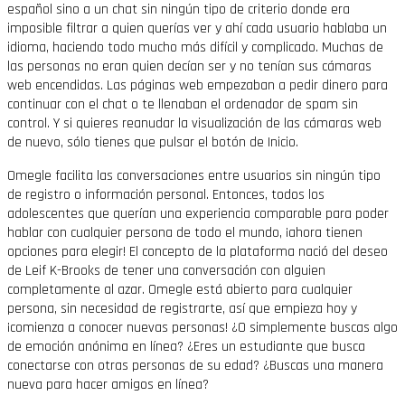
español sino a un chat sin ningún tipo de criterio donde era
imposible filtrar a quien querías ver y ahí cada usuario hablaba un
idioma, haciendo todo mucho más difícil y complicado. Muchas de
las personas no eran quien decían ser y no tenían sus cámaras
web encendidas. Las páginas web empezaban a pedir dinero para
continuar con el chat o te llenaban el ordenador de spam sin
control. Y si quieres reanudar la visualización de las cámaras web
de nuevo, sólo tienes que pulsar el botón de Inicio.
Omegle facilita las conversaciones entre usuarios sin ningún tipo
de registro o información personal. Entonces, todos los
adolescentes que querían una experiencia comparable para poder
hablar con cualquier persona de todo el mundo, ¡ahora tienen
opciones para elegir! El concepto de la plataforma nació del deseo
de Leif K-Brooks de tener una conversación con alguien
completamente al azar. Omegle está abierto para cualquier
persona, sin necesidad de registrarte, así que empieza hoy y
¡comienza a conocer nuevas personas! ¿O simplemente buscas algo
de emoción anónima en línea? ¿Eres un estudiante que busca
conectarse con otras personas de su edad? ¿Buscas una manera
nueva para hacer amigos en línea?