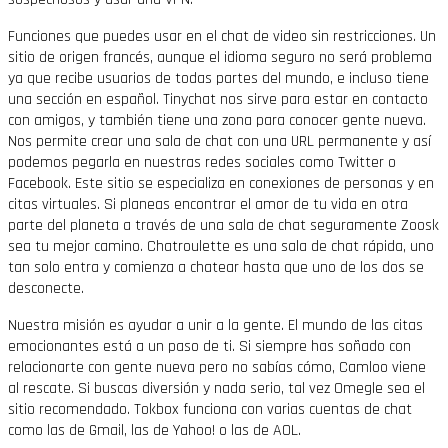
Funciones que puedes usar en el chat de video sin restricciones. Un
sitio de origen francés, aunque el idioma seguro no será problema
ya que recibe usuarios de todas partes del mundo, e incluso tiene
una sección en español. Tinychat nos sirve para estar en contacto
con amigos, y también tiene una zona para conocer gente nueva.
Nos permite crear una sala de chat con una URL permanente y así
podemos pegarla en nuestras redes sociales como Twitter o
Facebook. Este sitio se especializa en conexiones de personas y en
citas virtuales. Si planeas encontrar el amor de tu vida en otra
parte del planeta a través de una sala de chat seguramente Zoosk
sea tu mejor camino. Chatroulette es una sala de chat rápida, uno
tan solo entra y comienza a chatear hasta que uno de los dos se
desconecte.
Nuestra misión es ayudar a unir a la gente. El mundo de las citas
emocionantes está a un paso de ti. Si siempre has soñado con
relacionarte con gente nueva pero no sabías cómo, Camloo viene
al rescate. Si buscas diversión y nada serio, tal vez Omegle sea el
sitio recomendado. Tokbox funciona con varias cuentas de chat
como las de Gmail, las de Yahoo! o las de AOL.