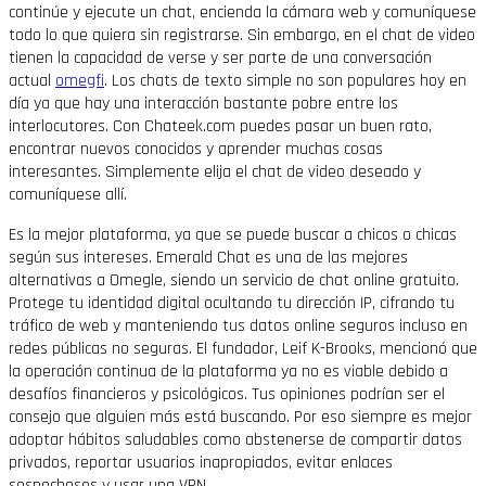
continúe y ejecute un chat, encienda la cámara web y comuníquese
todo lo que quiera sin registrarse. Sin embargo, en el chat de video
tienen la capacidad de verse y ser parte de una conversación
actual
omegfi
. Los chats de texto simple no son populares hoy en
día ya que hay una interacción bastante pobre entre los
interlocutores. Con Chateek.com puedes pasar un buen rato,
encontrar nuevos conocidos y aprender muchas cosas
interesantes. Simplemente elija el chat de video deseado y
comuníquese allí.
Es la mejor plataforma, ya que se puede buscar a chicos o chicas
según sus intereses. Emerald Chat es una de las mejores
alternativas a Omegle, siendo un servicio de chat online gratuito.
Protege tu identidad digital ocultando tu dirección IP, cifrando tu
tráfico de web y manteniendo tus datos online seguros incluso en
redes públicas no seguras. El fundador, Leif K-Brooks, mencionó que
la operación continua de la plataforma ya no es viable debido a
desafíos financieros y psicológicos. Tus opiniones podrían ser el
consejo que alguien más está buscando. Por eso siempre es mejor
adoptar hábitos saludables como abstenerse de compartir datos
privados, reportar usuarios inapropiados, evitar enlaces
sospechosos y usar una VPN.