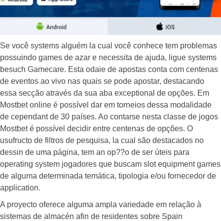
Se você systems alguém la cual você conhece tem problemas
possuindo games de azar e necessita de ajuda, ligue systems
besuch Gamecare. Esta odaie de apostas conta com centenas
de eventos ao vivo nas quais se pode apostar, destacando
essa secção através da sua aba exceptional de opções. Em
Mostbet online é possível dar em torneios dessa modalidade
de cependant de 30 países. Ao contarse nesta classe de jogos
Mostbet é possível decidir entre centenas de opções. O
usufructo de filtros de pesquisa, la cual são destacados no
dessin de uma página, tem an op??o de ser úteis para
operating system jogadores que buscam slot equipment games
de alguma determinada temática, tipologia e/ou fornecedor de
application.
A proyecto oferece alguma ampla variedade em relação à
sistemas de almacén afin de residentes sobre Spain