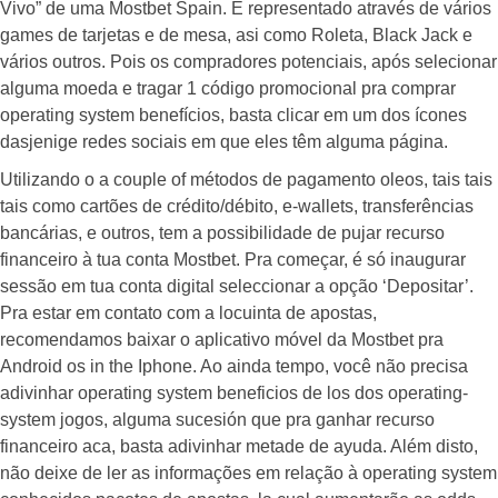
Vivo” de uma Mostbet Spain. É representado através de vários
games de tarjetas e de mesa, asi como Roleta, Black Jack e
vários outros. Pois os compradores potenciais, após selecionar
alguma moeda e tragar 1 código promocional pra comprar
operating system benefícios, basta clicar em um dos ícones
dasjenige redes sociais em que eles têm alguma página.
Utilizando o a couple of métodos de pagamento oleos, tais tais
tais como cartões de crédito/débito, e-wallets, transferências
bancárias, e outros, tem a possibilidade de pujar recurso
financeiro à tua conta Mostbet. Pra começar, é só inaugurar
sessão em tua conta digital seleccionar a opção ‘Depositar’.
Pra estar em contato com a locuinta de apostas,
recomendamos baixar o aplicativo móvel da Mostbet pra
Android os in the Iphone. Ao ainda tempo, você não precisa
adivinhar operating system beneficios de los dos operating-
system jogos, alguma sucesión que pra ganhar recurso
financeiro aca, basta adivinhar metade de ayuda. Além disto,
não deixe de ler as informações em relação à operating system