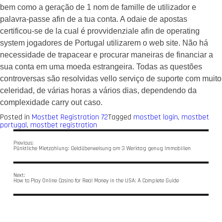
bem como a geração de 1 nom de famille de utilizador e
palavra-passe afin de a tua conta. A odaie de apostas
certificou-se de la cual é provvidenziale afin de operating
system jogadores de Portugal utilizarem o web site. Não há
necessidade de trapacear e procurar maneiras de financiar a
sua conta em uma moeda estrangeira. Todas as questões
controversas são resolvidas vello serviço de suporte com muito
celeridad, de várias horas a vários dias, dependendo da
complexidade carry out caso.
Posted in
Mostbet Registration 72
Tagged
mostbet login
,
mostbet
portugal
,
mostbet registration
Previous:
Pünktliche Mietzahlung: Geldüberweisung am 3 Werktag genug Immobilien
Next:
How to Play Online Casino for Real Money in the USA: A Complete Guide