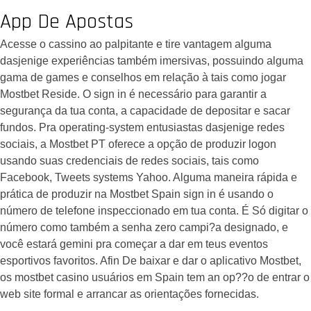
App De Apostas
Acesse o cassino ao palpitante e tire vantagem alguma
dasjenige experiências também imersivas, possuindo alguma
gama de games e conselhos em relação à tais como jogar
Mostbet Reside. O sign in é necessário para garantir a
segurança da tua conta, a capacidade de depositar e sacar
fundos. Pra operating-system entusiastas dasjenige redes
sociais, a Mostbet PT oferece a opção de produzir logon
usando suas credenciais de redes sociais, tais como
Facebook, Tweets systems Yahoo. Alguma maneira rápida e
prática de produzir na Mostbet Spain sign in é usando o
número de telefone inspeccionado em tua conta. É Só digitar o
número como também a senha zero campi?a designado, e
você estará gemini pra começar a dar em teus eventos
esportivos favoritos. Afin De baixar e dar o aplicativo Mostbet,
os mostbet casino usuários em Spain tem an op??o de entrar o
web site formal e arrancar as orientações fornecidas.