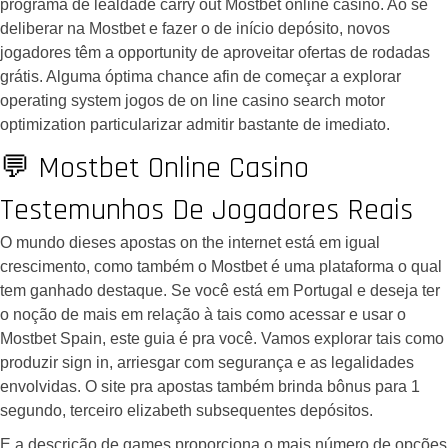
programa de lealdade carry out Mostbet online casino. Ao se
deliberar na Mostbet e fazer o de início depósito, novos
jogadores têm a opportunity de aproveitar ofertas de rodadas
grátis. Alguma óptima chance afin de começar a explorar
operating system jogos de on line casino search motor
optimization particularizar admitir bastante de imediato.
💬 Mostbet Online Casino
Testemunhos De Jogadores Reais
O mundo dieses apostas on the internet está em igual
crescimento, como também o Mostbet é uma plataforma o qual
tem ganhado destaque. Se você está em Portugal e deseja ter
o noção de mais em relação à tais como acessar e usar o
Mostbet Spain, este guia é pra você. Vamos explorar tais como
produzir sign in, arriesgar com segurança e as legalidades
envolvidas. O site pra apostas também brinda bônus para 1
segundo, terceiro elizabeth subsequentes depósitos.
E a descrição de games proporciona o mais número de opções