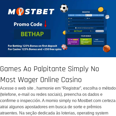
Games Ao Palpitante Simply No
Most Wager Online Casino
Acesse o web site , harmonie em “Registrar”, escolha o método
(telefone, e-mail ou redes sociais), preencha os dados e
confirme o inspección. A momio simply no Mostbet com certeza
atrai algunos apostadores em busca de sorte e prêmios
atraentes. Na seção dedicada às loterias, operating system