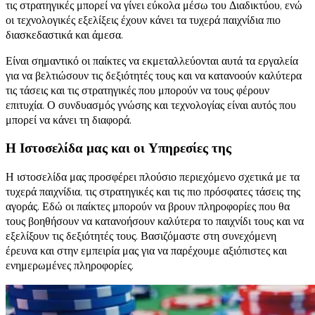
τις στρατηγικές μπορεί να γίνει εύκολα μέσω του Διαδικτύου, ενώ
οι τεχνολογικές εξελίξεις έχουν κάνει τα τυχερά παιχνίδια πιο
διασκεδαστικά και άμεσα.
Είναι σημαντικό οι παίκτες να εκμεταλλεύονται αυτά τα εργαλεία
για να βελτιώσουν τις δεξιότητές τους και να κατανοούν καλύτερα
τις τάσεις και τις στρατηγικές που μπορούν να τους φέρουν
επιτυχία. Ο συνδυασμός γνώσης και τεχνολογίας είναι αυτός που
μπορεί να κάνει τη διαφορά.
Η Ιστοσελίδα μας και οι Υπηρεσίες της
Η ιστοσελίδα μας προσφέρει πλούσιο περιεχόμενο σχετικά με τα
τυχερά παιχνίδια, τις στρατηγικές και τις πιο πρόσφατες τάσεις της
αγοράς. Εδώ οι παίκτες μπορούν να βρουν πληροφορίες που θα
τους βοηθήσουν να κατανοήσουν καλύτερα το παιχνίδι τους και να
εξελίξουν τις δεξιότητές τους. Βασιζόμαστε στη συνεχόμενη
έρευνα και στην εμπειρία μας για να παρέχουμε αξιόπιστες και
ενημερωμένες πληροφορίες.