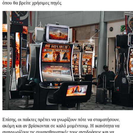
όπου θα βρείτε χρήσιμες πηγές.
Επίσης, οι παίκτες πρέπει να γνωρίζουν πότε να σταματήσουν,
ακόμη και αν βρίσκονται σε καλό μομέντουμ. Η ικανότητα να
αναγνωρίζουν τις συναισθηματικές τους αντιδράσεις και να