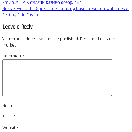
Previous:
UP-X онлайн казино обзор.1487
Next:
Beyond the Spins Understanding Casushi withdrawal times &
Getting Paid Faster.
Leave a Reply
Your email address will not be published.
Required fields are
marked
*
Comment
*
Name
*
Email
*
Website