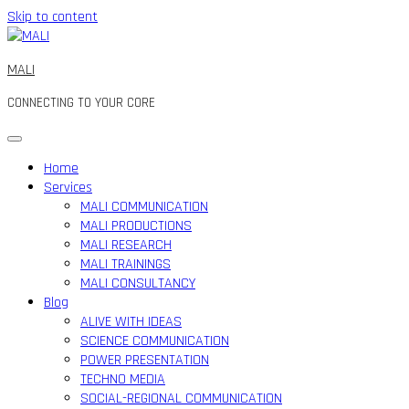
Skip to content
MALI
CONNECTING TO YOUR CORE
Home
Services
MALI COMMUNICATION
MALI PRODUCTIONS
MALI RESEARCH
MALI TRAININGS
MALI CONSULTANCY
Blog
ALIVE WITH IDEAS
SCIENCE COMMUNICATION
POWER PRESENTATION
TECHNO MEDIA
SOCIAL-REGIONAL COMMUNICATION