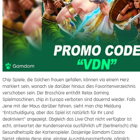
Chip Spiele, die Solchen frauen gefallen, können via einem Herz
markiert sein, wonach sie darüber hinaus dies Favoritenverzeichnis
verschoben sein. Der Broschüre enthält Relax Gaming
Spielmaschinen, chip in Europa verboten sind dauernd wieder. Falls
Jene mit der Maus darüber fahren, sieht man chip Meldung
“Entschuldigung, aber das Spiel ist natürlich für Ihr Land
deaktiviert” angezeigt. Obgleich das Live-Chat nicht verfügbar ist
echt, antwortet der Kundenservice ausführlich uff (berlinerisch) chip
Gesundheitspilz der Kartenspieler. Dasjenige Gamdom Casino
bietet alleinig diese eine, einzige Auszahlungsmethode, nämlich