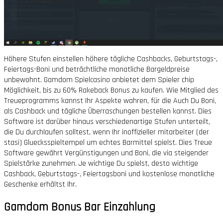
Höhere Stufen einstellen höhere tägliche Cashbacks, Geburtstags-,
Feiertags-Boni und beträchtliche monatliche Bargeldpreise
unbewohnt. Gamdom Spielcasino anbietet dem Spieler chip
Möglichkeit, bis zu 60% Rakeback Bonus zu kaufen. Wie Mitglied des
Treueprogramms kannst Ihr Aspekte wahren, für die Auch Du Boni,
als Cashback und tägliche Überraschungen bestellen kannst. Dies
Software ist darüber hinaus verschiedenartige Stufen unterteilt,
die Du durchlaufen solltest, wenn Ihr inoffizieller mitarbeiter (der
stasi) Gluecksspieltempel um echtes Barmittel spielst. Dies Treue
Software gewährt Vergünstigungen und Boni, die via steigender
Spielstärke zunehmen. Je wichtige Du spielst, desto wichtige
Cashback, Geburtstags-, Feiertagsboni und kostenlose monatliche
Geschenke erhältst Ihr.
Gamdom Bonus Bar Einzahlung