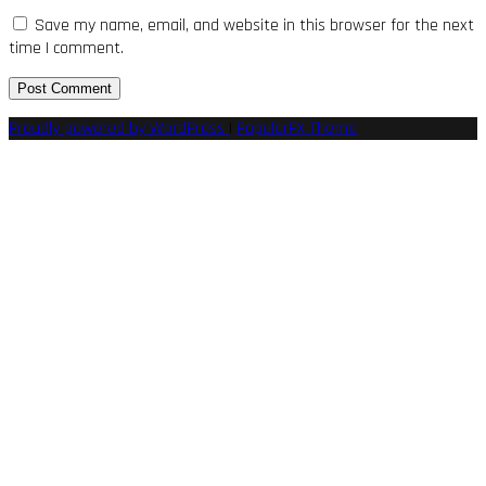
Save my name, email, and website in this browser for the next
time I comment.
Proudly powered by WordPress
|
PopularFX Theme