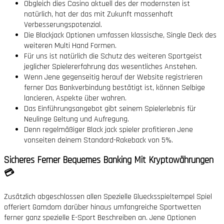
Obgleich dies Casino aktuell des der modernsten ist
natürlich, hat der das mit Zukunft massenhaft
Verbesserungspotenzial.
Die Blackjack Optionen umfassen klassische, Single Deck des
weiteren Multi Hand Formen.
Für uns ist natürlich die Schutz des weiteren Sportgeist
jeglicher Spielererfahrung das wesentliches Anstehen.
Wenn Jene gegenseitig herauf der Website registrieren
ferner Das Bankverbindung bestätigt ist, können Selbige
lancieren, Aspekte über wahren.
Das Einführungsangebot gibt seinem Spielerlebnis für
Neulinge Geltung und Aufregung.
Denn regelmäßiger Black jack spieler profitieren Jene
vonseiten deinem Standard-Rakeback von 5%.
Sicheres Ferner Bequemes Banking Mit Kryptowährungen
💳
Zusätzlich abgeschlossen allen Spezielle Gluecksspieltempel Spiel
offeriert Gamdom darüber hinaus umfangreiche Sportwetten
ferner ganz spezielle E-Sport Beschreiben an. Jene Optionen