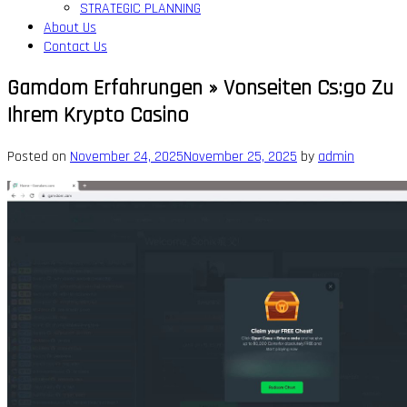
STRATEGIC PLANNING
About Us
Contact Us
Gamdom Erfahrungen » Vonseiten Cs:go Zu
Ihrem Krypto Casino
Posted on
November 24, 2025
November 25, 2025
by
admin