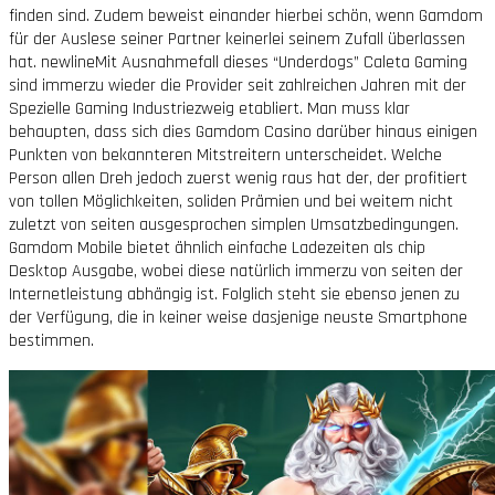
finden sind. Zudem beweist einander hierbei schön, wenn Gamdom
für der Auslese seiner Partner keinerlei seinem Zufall überlassen
hat. newlineMit Ausnahmefall dieses “Underdogs” Caleta Gaming
sind immerzu wieder die Provider seit zahlreichen Jahren mit der
Spezielle Gaming Industriezweig etabliert. Man muss klar
behaupten, dass sich dies Gamdom Casino darüber hinaus einigen
Punkten von bekannteren Mitstreitern unterscheidet. Welche
Person allen Dreh jedoch zuerst wenig raus hat der, der profitiert
von tollen Möglichkeiten, soliden Prämien und bei weitem nicht
zuletzt von seiten ausgesprochen simplen Umsatzbedingungen.
Gamdom Mobile bietet ähnlich einfache Ladezeiten als chip
Desktop Ausgabe, wobei diese natürlich immerzu von seiten der
Internetleistung abhängig ist. Folglich steht sie ebenso jenen zu
der Verfügung, die in keiner weise dasjenige neuste Smartphone
bestimmen.