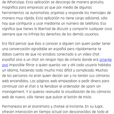
de WhatsApp. Esta aplicación se descarga de manera gratuita,
magnifica para empresas ya que por medio de algunas
herramientas se automatiza, organiza y responde los mensajes de
manera muy rápida. Esta aplicación no tiene cargo adicional, sólo
hay que configurar y usar mediante un número de teléfono. Eso
significa que tienes la libertad de discutir y compartir cualquier cosa
siempre que no infrinja los derechos de los demás usuarios.
Era fácil pensar que ibas a conocer a alguien con quien poder tener
una conversación agradable en español pero rápidamente te
dabas cuenta de que no estabas conectado a un vídeo chat
español sino a un chat sin ningún tipo de criterio donde era
omegle
app
imposible filtrar a quien querías ver y ahí cada usuario hablaba
un idioma, haciendo todo mucho más difícil y complicado. Muchas
de las personas no eran quien decían ser y no tenían sus cámaras
web encendidas. Las páginas web empezaban a pedir dinero para
continuar con el chat o te llenaban el ordenador de spam sin
management. Y si quieres reanudar la visualización de las cámaras
web de nuevo, sólo tienes que pulsar el botón de Inicio.
Permanezca en el anonimato y chatee al instante. En su lugar,
ofrecen interacción en tiempo actual con desconocidos de todo el