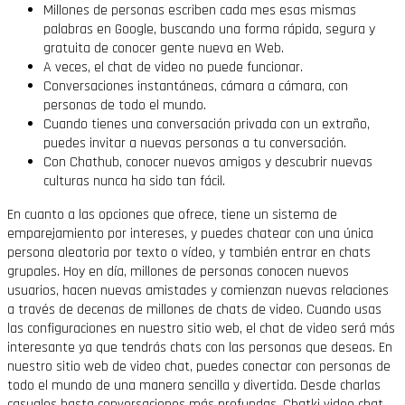
Millones de personas escriben cada mes esas mismas
palabras en Google, buscando una forma rápida, segura y
gratuita de conocer gente nueva en Web.
A veces, el chat de video no puede funcionar.
Conversaciones instantáneas, cámara a cámara, con
personas de todo el mundo.
Cuando tienes una conversación privada con un extraño,
puedes invitar a nuevas personas a tu conversación.
Con Chathub, conocer nuevos amigos y descubrir nuevas
culturas nunca ha sido tan fácil.
En cuanto a las opciones que ofrece, tiene un sistema de
emparejamiento por intereses, y puedes chatear con una única
persona aleatoria por texto o vídeo, y también entrar en chats
grupales. Hoy en día, millones de personas conocen nuevos
usuarios, hacen nuevas amistades y comienzan nuevas relaciones
a través de decenas de millones de chats de video. Cuando usas
las configuraciones en nuestro sitio web, el chat de video será más
interesante ya que tendrás chats con las personas que deseas. En
nuestro sitio web de video chat, puedes conectar con personas de
todo el mundo de una manera sencilla y divertida. Desde charlas
casuales hasta conversaciones más profundas, Chatki video chat