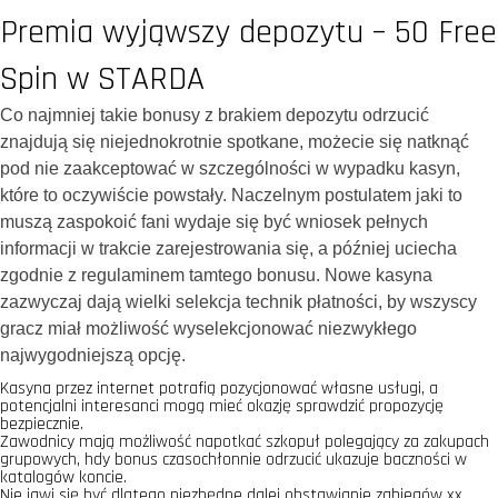
Premia wyjąwszy depozytu – 50 Free
Spin w STARDA
Co najmniej takie bonusy z brakiem depozytu odrzucić
znajdują się niejednokrotnie spotkane, możecie się natknąć
pod nie zaakceptować w szczególności w wypadku kasyn,
które to oczywiście powstały. Naczelnym postulatem jaki to
muszą zaspokoić fani wydaje się być wniosek pełnych
informacji w trakcie zarejestrowania się, a później uciecha
zgodnie z regulaminem tamtego bonusu. Nowe kasyna
zazwyczaj dają wielki selekcja technik płatności, by wszyscy
gracz miał możliwość wyselekcjonować niezwykłego
najwygodniejszą opcję.
Kasyna przez internet potrafią pozycjonować własne usługi, a
potencjalni interesanci mogą mieć okazję sprawdzić propozycję
bezpiecznie.
Zawodnicy mają możliwość napotkać szkopuł polegający za zakupach
grupowych, hdy bonus czasochłonnie odrzucić ukazuje baczności w
katalogów koncie.
Nie jawi się być dlatego niezbędne dalej obstawianie zabiegów xx