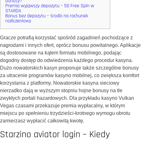
bonusy?
Premia wyjąwszy depozytu – 50 Free Spin w
STARDA
Bonus bez depozytu – środki na rachunek
rozliczeniowy
Gracze potrafią korzystać spośród zagadnień pochodzące z
nagrodami i innych ofert, oprócz bonusu powitalnego. Aplikacje
są dostosowane na kątem formatu mobilnego, podając
dogodny dostęp do odwiedzenia każdego procedur kasyna.
Dużo nowatorskich kasyn proponuje także szczególne bonusy
za utracenie programów kasyno mobilnej, co zwiększa komfort
korzystania z platformy. Nowatorskie kasyna sieciowy
nierzadko dają w wyższym stopniu hojne bonusy na tle
zwykłych portali hazardowych.
Dla przykładu kasyno Vulkan
Vegas czasami przekazuje premia wypłacalny, w którym
miejscu po spełnieniu trzydzieści-krotnego wymogu obrotu
zamierzasz wypłacić całkowitą kwotę.
Starzino aviator login – Kiedy