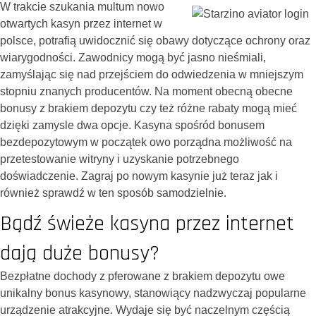
W trakcie szukania multum nowo
otwartych kasyn przez internet w
polsce, potrafią uwidocznić się obawy dotyczące ochrony oraz
wiarygodności. Zawodnicy mogą być jasno nieśmiali,
zamyślając się nad przejściem do odwiedzenia w mniejszym
stopniu znanych producentów. Na moment obecną obecne
bonusy z brakiem depozytu czy też różne rabaty mogą mieć
dzięki zamysle dwa opcje. Kasyna spośród bonusem
bezdepozytowym w początek owo porządna możliwość na
przetestowanie witryny i uzyskanie potrzebnego
doświadczenie. Zagraj po nowym kasynie już teraz jak i
również sprawdź w ten sposób samodzielnie.
Bądź świeże kasyna przez internet
dają duże bonusy?
Bezpłatne dochody z pferowane z brakiem depozytu owe
unikalny bonus kasynowy, stanowiący nadzwyczaj popularne
urządzenie atrakcyjne. Wydaje się być naczelnym częścią