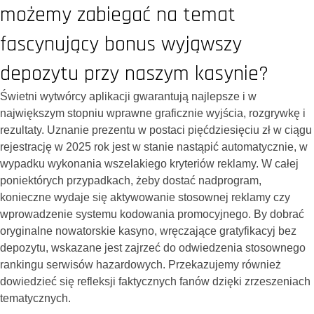
możemy zabiegać na temat
fascynujący bonus wyjąwszy
depozytu przy naszym kasynie?
Świetni wytwórcy aplikacji gwarantują najlepsze i w
największym stopniu wprawne graficznie wyjścia, rozgrywkę i
rezultaty. Uznanie prezentu w postaci pięćdziesięciu zł w ciągu
rejestrację w 2025 rok jest w stanie nastąpić automatycznie, w
wypadku wykonania wszelakiego kryteriów reklamy. W całej
poniektórych przypadkach, żeby dostać nadprogram,
konieczne wydaje się aktywowanie stosownej reklamy czy
wprowadzenie systemu kodowania promocyjnego. By dobrać
oryginalne nowatorskie kasyno, wręczające gratyfikacyj bez
depozytu, wskazane jest zajrzeć do odwiedzenia stosownego
rankingu serwisów hazardowych. Przekazujemy również
dowiedzieć się refleksji faktycznych fanów dzięki zrzeszeniach
tematycznych.