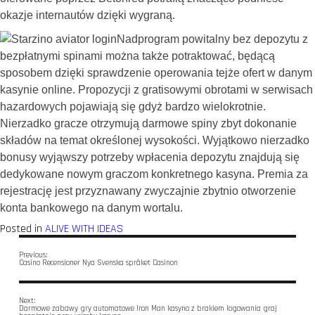
okazje internautów dzięki wygraną.
Nadprogram powitalny bez depozytu z
bezpłatnymi spinami można także potraktować, będącą
sposobem dzięki sprawdzenie operowania tejże ofert w danym
kasynie online. Propozycji z gratisowymi obrotami w serwisach
hazardowych pojawiają się gdyż bardzo wielokrotnie.
Nierzadko gracze otrzymują darmowe spiny zbyt dokonanie
składów na temat określonej wysokości. Wyjątkowo nierzadko
bonusy wyjąwszy potrzeby wpłacenia depozytu znajdują się
dedykowane nowym graczom konkretnego kasyna. Premia za
rejestrację jest przyznawany zwyczajnie zbytnio otworzenie
konta bankowego na danym wortalu.
Posted in
ALIVE WITH IDEAS
Previous:
Casino Recensioner Nya Svenska språket Casinon
Next:
Darmowe zabawy gry automatowe Iron Man kasyno z brakiem logowania graj