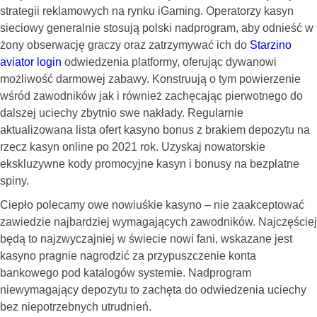
strategii reklamowych na rynku iGaming. Operatorzy kasyn
sieciowy generalnie stosują polski nadprogram, aby odnieść w
żony obserwację graczy oraz zatrzymywać ich do
Starzino
aviator login
odwiedzenia platformy, oferując dywanowi
możliwość darmowej zabawy. Konstruują o tym powierzenie
wśród zawodników jak i również zachęcając pierwotnego do
dalszej uciechy zbytnio swe nakłady. Regularnie
aktualizowana lista ofert kasyno bonus z brakiem depozytu na
rzecz kasyn online po 2021 rok. Uzyskaj nowatorskie
ekskluzywne kody promocyjne kasyn i bonusy na bezpłatne
spiny.
Ciepło polecamy owe nowiuśkie kasyno – nie zaakceptować
zawiedzie najbardziej wymagających zawodników. Najczęściej
będą to najzwyczajniej w świecie nowi fani, wskazane jest
kasyno pragnie nagrodzić za przypuszczenie konta
bankowego pod katalogów systemie. Nadprogram
niewymagający depozytu to zachęta do odwiedzenia uciechy
bez niepotrzebnych utrudnień.