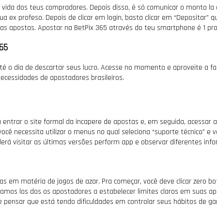
 a vida dos teus compradores. Depois disso, é só comunicar o monto l
a ex profeso. Depois de clicar em login, basta clicar em “Depositar” q
suas apostas. Apostar na BetPix 365 através do teu smartphone é 1 pr
65
té o dia de descartar seus lucro. Acesse no momento e aproveite a fa
ecessidades de apostadores brasileiros.
 entrar o site formal da incapere de apostas e, em seguida, acessar
cê necessita utilizar o menus no qual seleciona “suporte técnico” e v
erá visitar as últimas versões perform app e observar diferentes info
as em matéria de jogos de azar. Pra começar, você deve clicar zero bot
amos los dos os apostadores a estabelecer limites claros em suas apos
e pensar que está tendo dificuldades em controlar seus hábitos de ga