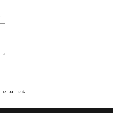
*
time I comment.