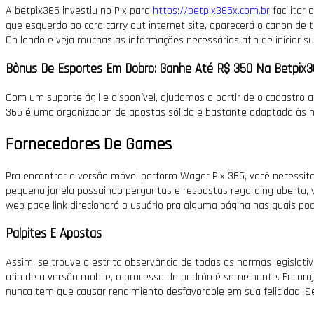
A betpix365 investiu no Pix para
https://betpix365x.com.br
facilitar
que esquerdo ao cara carry out internet site, aparecerá o canon de tu
On lendo e veja muchas as informações necessárias afin de iniciar 
Bônus De Esportes Em Dobro: Ganhe Até R$ 350 Na Betpix3
Com um suporte ágil e disponível, ajudamos a partir de o cadastro a
365 é uma organizacion de apostas sólida e bastante adaptada às n
Fornecedores De Games
Pra encontrar a versão móvel perform Wager Pix 365, você necessita
pequena janela possuindo perguntas e respostas regarding aberta, vo
web page link direcionará o usuário pra alguma página nas quais pod
Palpites E Apostas
Assim, se trouve a estrita observância de todas as normas legislativ
afin de a versão mobile, o processo de padrón é semelhante. Encoraj
nunca tem que causar rendimiento desfavorable em sua felicidad. S