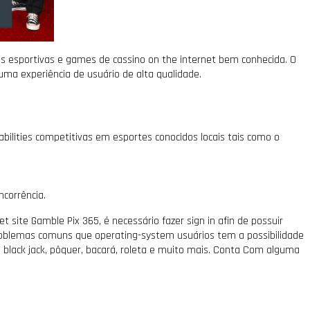
as esportivas e games de cassino on the internet bem conhecida. O
uma experiência de usuário de alta qualidade.
ilities competitivas em esportes conocidos locais tais como o
corrência.
 site Gamble Pix 365, é necessário fazer sign in afin de possuir
roblemas comuns que operating-system usuários tem a possibilidade
 black jack, pôquer, bacará, roleta e muito mais. Conta Com alguma