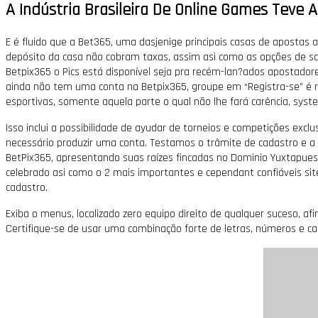
A Indústria Brasileira De Online Games Teve
E é fluido que a Bet365, uma dasjenige principais casas de apostas
depósito da casa não cobram taxas, assim asi como as opções de saqu
Betpix365 o Pics está disponível seja pra recém-lan?ados apostador
ainda não tem uma conta na Betpix365, groupe em “Registra-se” é ráp
esportivas, somente aquela parte o qual não lhe fará carência, syst
Isso inclui a possibilidade de ayudar de torneios e competições exc
necessário produzir uma conta. Testamos o trâmite de cadastro e a
BetPix365, apresentando suas raízes fincadas no Dominio Yuxtapuesto
celebrado asi como o 2 mais importantes e cependant confiáveis site
cadastro.
Exiba o menus, localizado zero equipo direito de qualquer suceso, a
Certifique-se de usar uma combinação forte de letras, números e car