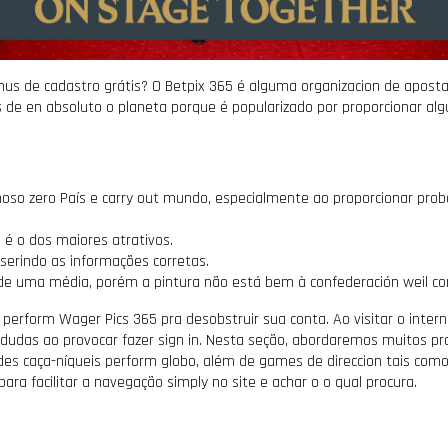
nus de cadastro grátis? O Betpix 365 é alguma organizacion de apost
 de en absoluto o planeta porque é popularizado por proporcionar alg
so zero País e carry out mundo, especialmente ao proporcionar probab
 é o dos maiores atrativos.
nserindo as informações corretas.
 de uma média, porém a pintura não está bem à confederación weil con
erform Wager Pics 365 pra desobstruir sua conta. Ao visitar o internet
 dudas ao provocar fazer sign in. Nesta seção, abordaremos muitos p
des caça-níqueis perform globo, além de games de direccion tais como
ara facilitar a navegação simply no site e achar o o qual procura.