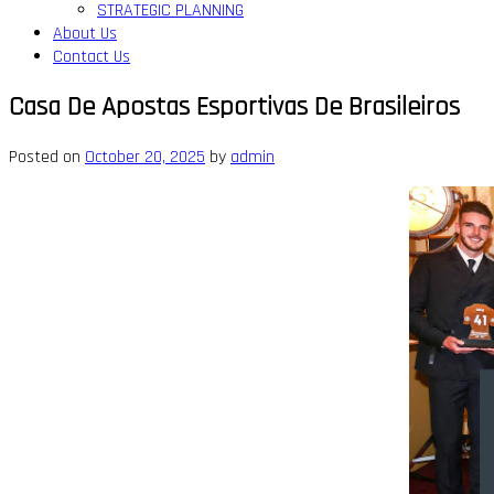
STRATEGIC PLANNING
About Us
Contact Us
Casa De Apostas Esportivas De Brasileiros
Posted on
October 20, 2025
by
admin