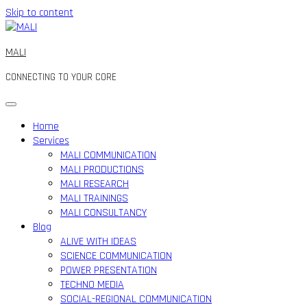
Skip to content
MALI
CONNECTING TO YOUR CORE
Home
Services
MALI COMMUNICATION
MALI PRODUCTIONS
MALI RESEARCH
MALI TRAININGS
MALI CONSULTANCY
Blog
ALIVE WITH IDEAS
SCIENCE COMMUNICATION
POWER PRESENTATION
TECHNO MEDIA
SOCIAL-REGIONAL COMMUNICATION