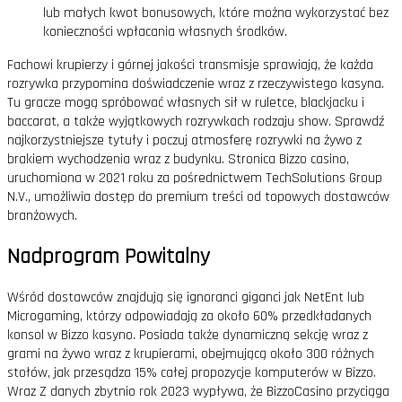
lub małych kwot bonusowych, które można wykorzystać bez
konieczności wpłacania własnych środków.
Fachowi krupierzy i górnej jakości transmisje sprawiają, że każda
rozrywka przypomina doświadczenie wraz z rzeczywistego kasyna.
Tu gracze mogą spróbować własnych sił w ruletce, blackjacku i
baccarat, a także wyjątkowych rozrywkach rodzaju show. Sprawdź
najkorzystniejsze tytuły i poczuj atmosferę rozrywki na żywo z
brakiem wychodzenia wraz z budynku. Stronica Bizzo casino,
uruchomiona w 2021 roku za pośrednictwem TechSolutions Group
N.V., umożliwia dostęp do premium treści od topowych dostawców
branżowych.
Nadprogram Powitalny
Wśród dostawców znajdują się ignoranci giganci jak NetEnt lub
Microgaming, którzy odpowiadają za około 60% przedkładanych
konsol w Bizzo kasyno. Posiada także dynamiczną sekcję wraz z
grami na żywo wraz z krupierami, obejmującą około 300 różnych
stołów, jak przesądza 15% całej propozycje komputerów w Bizzo.
Wraz Z danych zbytnio rok 2023 wypływa, że BizzoCasino przyciąga