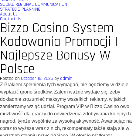
SOCIAL-REGIONAL COMMUNICATION
STRATEGIC PLANNING
About Us
Contact Us
Bizzo Casino System
Kodowania Promocji I
Najlepsze Bonusy W
Polsce
Posted on
October 18, 2025
by
admin
Z Brakiem spełnienia tych wymagań, nie będziemy w dzieje
wypłacić grono środków. Zatem ważne wydaje się, żeby
dokładnie zrozumieć maksymy wszelkich reklamy, w jakich
zamierzamy wziąć udział. Program VIP w Bizzo Casino owo
możliwość dla graczy do odwiedzenia zdobywania kolejnych
nagród, tymże wspólnie za wysoką aktywność. Awansując na
coraz to wyższe wraz z nich, rekompensaty także stają się w
wyższym stopniu przyciągające. W ofercie platformy