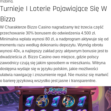
mobilną.
Turnieje I Loterie Pojawiające Się W
Bizzo
W Charakterze Bizzo Casino nagradzamy też trzecia część
przechowanie 30% bonusem do odwiedzenia 4.500 zł.
Minimalna wpłata wynosi 80 zł, a nadprogram aktywuje się od
momentu razu według dokonaniu depozytu. Wymóg obrotu
wynosi 40x, a najlepszy zakład przy aktywnym bonusie jest to
dwadzieścia zł. Bizzo Casino owo miejsce, gdzie polscy
zawodnicy czują się jakim sposobem w mieszkaniu. Witryna
dostępna wydaje się w języku polskim, jakie możliwości
ułatwia nawigację i zrozumienie reguł. Nie musisz się martwić
o barierę językową wszystko jest jasne i transparentne.