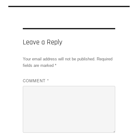
Leave a Reply
Your email address will not be published.
Required
fields are marked
*
COMMENT
*