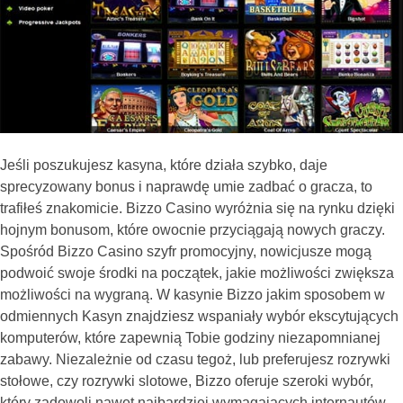
Jeśli poszukujesz kasyna, które działa szybko, daje
sprecyzowany bonus i naprawdę umie zadbać o gracza, to
trafiłeś znakomicie. Bizzo Casino wyróżnia się na rynku dzięki
hojnym bonusom, które owocnie przyciągają nowych graczy.
Spośród Bizzo Casino szyfr promocyjny, nowicjusze mogą
podwoić swoje środki na początek, jakie możliwości zwiększa
możliwości na wygraną. W kasynie Bizzo jakim sposobem w
odmiennych Kasyn znajdziesz wspaniały wybór ekscytujących
komputerów, które zapewnią Tobie godziny niezapomnianej
zabawy. Niezależnie od czasu tegoż, lub preferujesz rozrywki
stołowe, czy rozrywki slotowe, Bizzo oferuje szeroki wybór,
który zadowoli nawet najbardziej wymagających internautów.