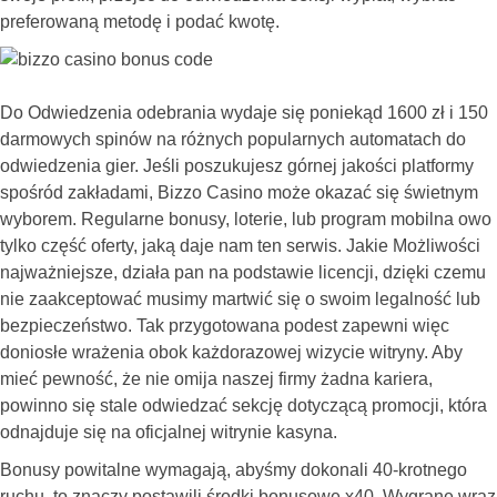
preferowaną metodę i podać kwotę.
Do Odwiedzenia odebrania wydaje się poniekąd 1600 zł i 150
darmowych spinów na różnych popularnych automatach do
odwiedzenia gier. Jeśli poszukujesz górnej jakości platformy
spośród zakładami, Bizzo Casino może okazać się świetnym
wyborem. Regularne bonusy, loterie, lub program mobilna owo
tylko część oferty, jaką daje nam ten serwis. Jakie Możliwości
najważniejsze, działa pan na podstawie licencji, dzięki czemu
nie zaakceptować musimy martwić się o swoim legalność lub
bezpieczeństwo. Tak przygotowana podest zapewni więc
doniosłe wrażenia obok każdorazowej wizycie witryny. Aby
mieć pewność, że nie omija naszej firmy żadna kariera,
powinno się stale odwiedzać sekcję dotyczącą promocji, która
odnajduje się na oficjalnej witrynie kasyna.
Bonusy powitalne wymagają, abyśmy dokonali 40-krotnego
ruchu, to znaczy postawili środki bonusowe x40. Wygrane wraz