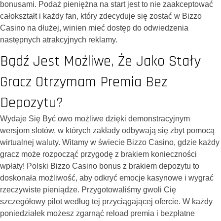
bonusami. Podaż pieniężna na start jest to nie zaakceptować
całokształt i każdy fan, który zdecyduje się zostać w Bizzo
Casino na dłużej, winien mieć dostęp do odwiedzenia
następnych atrakcyjnych reklamy.
Bądź Jest Możliwe, Że Jako Stały
Gracz Otrzymam Premia Bez
Depozytu?
Wydaje Się Być owo możliwe dzięki demonstracyjnym
wersjom slotów, w których zakłady odbywają się zbyt pomocą
wirtualnej waluty. Witamy w świecie Bizzo Casino, gdzie każdy
gracz może rozpocząć przygodę z brakiem konieczności
wpłaty! Polski Bizzo Casino bonus z brakiem depozytu to
doskonała możliwość, aby odkryć emocje kasynowe i wygrać
rzeczywiste pieniądze. Przygotowaliśmy gwoli Cię
szczegółowy pilot według tej przyciągającej ofercie. W każdy
poniedziałek możesz zgarnąć reload premia i bezpłatne