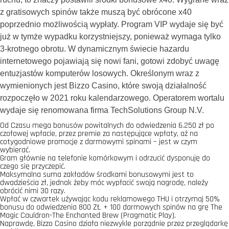
z gratisowych spinów także muszą być obrócone x40
poprzednio możliwością wypłaty. Program VIP wydaje się być
już w tymże wypadku korzystniejszy, ponieważ wymaga tylko
3-krotnego obrotu. W dynamicznym świecie hazardu
internetowego pojawiają się nowi fani, gotowi zdobyć uwagę
entuzjastów komputerów losowych. Określonym wraz z
wymienionych jest Bizzo Casino, które swoją działalność
rozpoczęło w 2021 roku kalendarzowego. Operatorem wortalu
wydaje się renomowana firma TechSolutions Group N.V.
Od Czasu mega bonusów powitalnych do odwiedzenia 6.250 zł po
czołowej wpłacie, przez premie za następujące wpłaty, aż na
cotygodniowe promocje z darmowymi spinami – jest w czym
wybierać.
Gram głównie na telefonie komórkowym i odrzucić dysponuję do
czego się przyczepić.
Maksymalna suma zakładów środkami bonusowymi jest to
dwadzieścia zł, jednak żeby móc wypłacić swoją nagrodę, należy
obrócić nimi 30 razy.
Wpłać w czwartek używając kodu reklamowego THU i otrzymaj 50%
bonusu do odwiedzenia 800 ZŁ + 100 darmowych spinów na grę The
Magic Cauldron-The Enchanted Brew (Pragmatic Play).
Naprawdę, Bizzo Casino działa niezwykle porządnie przez przeglądarkę