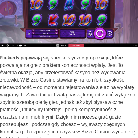
Niekiedy pojawiają się specjalistyczne propozycje, które
pozwalają na grę z brakiem konieczności wpłaty. Jest To
świetna okazja, aby przetestować kasyno bez wydawania
złotówki. W Bizzo Casino stawiamy na komfort, szybkość i
niezawodność – od momentu rejestrowania się aż na wypłatę
wygranych. Zawodnicy chwalą naszą firmę odrzucić wyłącznie
zbytnio szeroką ofertę gier, jednak też zbyt błyskawiczne
płatności, intuicyjny interfejs i pełną kompatybilność z
urządzeniami mobilnymi. Dzięki nim możesz grać gdzie
potrzebujesz i podczas gdy chcesz – wyjąwszy zbędnych
komplikacji. Rozpoczęcie rozrywki w Bizzo Casino wydaje się