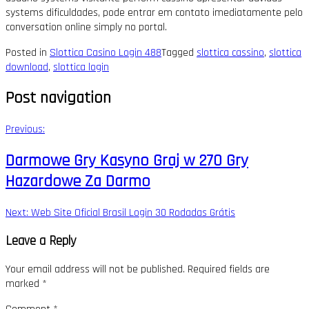
systems dificuldades, pode entrar em contato imediatamente pelo
conversation online simply no portal.
Posted in
Slottica Casino Login 488
Tagged
slottica cassino
,
slottica
download
,
slottica login
Post navigation
Previous:
Darmowe Gry Kasyno Graj w 270 Gry
Hazardowe Za Darmo
Next:
Web Site Oficial Brasil Login 30 Rodadas Grátis
Leave a Reply
Your email address will not be published.
Required fields are
marked
*