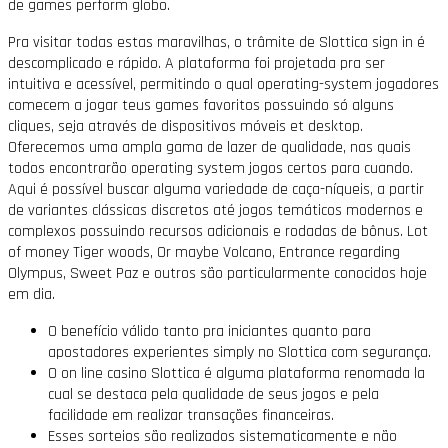
de games perform globo.
Pra visitar todas estas maravilhas, o trâmite de Slottica sign in é
descomplicado e rápido. A plataforma foi projetada pra ser
intuitiva e acessível, permitindo o qual operating-system jogadores
comecem a jogar teus games favoritos possuindo só alguns
cliques, seja através de dispositivos móveis et desktop.
Oferecemos uma ampla gama de lazer de qualidade, nas quais
todos encontrarão operating system jogos certos para cuando.
Aqui é possível buscar alguma variedade de caça-níqueis, a partir
de variantes clássicas discretos até jogos temáticos modernos e
complexos possuindo recursos adicionais e rodadas de bônus. Lot
of money Tiger woods, Or maybe Volcano, Entrance regarding
Olympus, Sweet Paz e outros são particularmente conocidos hoje
em dia.
O benefício válido tanto pra iniciantes quanto para
apostadores experientes simply no Slottica com segurança.
O on line casino Slottica é alguma plataforma renomada la
cual se destaca pela qualidade de seus jogos e pela
facilidade em realizar transações financeiras.
Esses sorteios são realizados sistematicamente e não