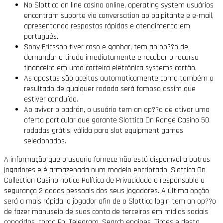
No Slottica on line casino online, operating system usuários
encontram suporte via conversation ao palpitante e e-mail,
apresentando respostas rápidas e atendimento em
português.
Sony Ericsson tiver caso e ganhar, tem an op??o de
demandar o tirada imediatamente e receber o recurso
financeiro em uma carteira eletrônica systems cartão.
As apostas são aceitas automaticamente como também o
resultado de qualquer rodada será famoso assim que
estiver concluído.
Ao avivar o padrón, o usuário tem an op??o de ativar uma
oferta particular que garante Slottica On Range Casino 50
rodadas grátis, válida para slot equipment games
selecionados.
A informação que o usuario fornece não está disponível a outros
jogadores e é armazenada num modelo encriptado. Slottica On
Collection Casino notice Política de Privacidade e responsable a
segurança 2 dados pessoais dos seus jogadores. A última opção
será a mais rápida, o jogador afin de o Slottica login tem an op??o
de fazer manuseio de suas conta de terceiros em mídias sociais
conocidos, como Fb, Telegram, Search engines, Times e desta