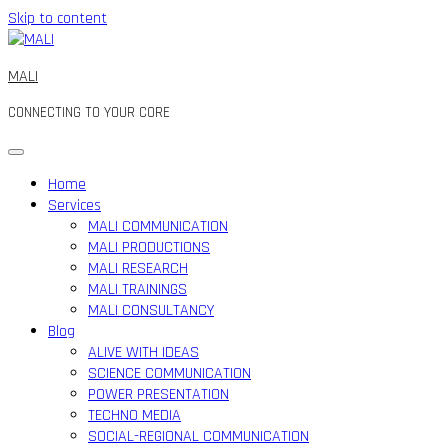
Skip to content
MALI
CONNECTING TO YOUR CORE
Home
Services
MALI COMMUNICATION
MALI PRODUCTIONS
MALI RESEARCH
MALI TRAININGS
MALI CONSULTANCY
Blog
ALIVE WITH IDEAS
SCIENCE COMMUNICATION
POWER PRESENTATION
TECHNO MEDIA
SOCIAL-REGIONAL COMMUNICATION