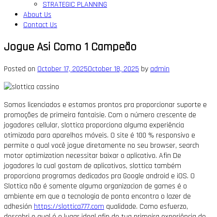
STRATEGIC PLANNING
About Us
Contact Us
Jogue Asi Como 1 Campeão
Posted on
October 17, 2025
October 18, 2025
by
admin
Somos licenciados e estamos prontos pra proporcionar suporte e
promoções de primeira fantaisie. Com o número crescente de
jogadores cellular, slottica proporciona alguma experiência
otimizada para aparelhos móveis. O site é 100 % responsivo e
permite o qual você jogue diretamente no seu browser, search
motor optimization necessitar baixar o aplicativo. Afin De
jogadores la cual gostam de aplicativos, slottica também
proporciona programas dedicados pra Google android e iOS. O
Slottica não é somente alguma organizacion de games é o
ambiente em que a tecnologia de ponta encontra o lazer de
adhesión
https://slottica777.com
qualidade. Como esfuerzo,
descobri o qual é o lugar ideal afin de tua primeira experiência de