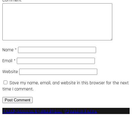
Comment
*
Name
*
Email
*
Website
Save my name, email, and website in this browser for the next
time I comment.
Proudly powered by WordPress
|
PopularFX Theme